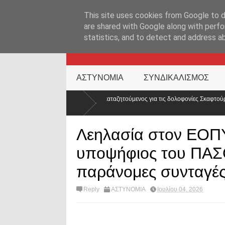
ΑΡΧΙΚΉ ΣΕΛΊΔΑ
ΕΛΛΑΔΑ
ΕΠΙΚΑΙΡΟΤΗΤΑ
ΕΠΙΚΟΙΝΩΝ
This site uses cookies from Google to de
are shared with Google along with perfo
statistics, and to detect and address a
KATEHACKER
ΑΣΤΥΝΟΜΙΑ
ΣΥΝΔΙΚΑΛΙΣΜΟΣ
νία ο καταζητούμενος για τις δολοφονίες Σκαφτούρου, Ρουμπέτη,
Απ
κό
Λεηλασία στον ΕΟΠΥ
υποψήφιος του ΠΑΣ
παράνομες συνταγέ
Reply
ΑΣΤΥΝΟΜΙΑ
Ιουλίου 04, 2026