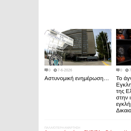
0
7-6-2026
0
Αστυνομική ενημέρωση…
Το ά
Εγκλη
της Ε
στην 
εγκλή
Δικαι
ΠΑΛΑΙΌΤΕΡΗ ΑΝΆΡΤΗΣΗ