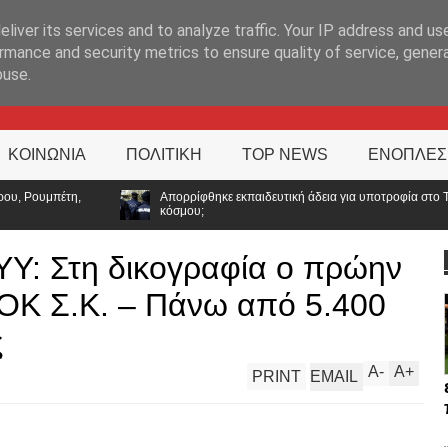
ΊΑ
liver its services and to analyze traffic. Your IP address and us
rmance and security metrics to ensure quality of service, gene
buse.
ΚΟΙΝΩΝΙΑ
ΠΟΛΙΤΙΚΗ
TOP NEWS
ΕΝΟΠΛΕΣ
ορρίφθηκε εκπαιδευτική άδεια για υποτροφία στο Tufts: Ποιο μήνυμα στέλνει η ΕΛ.
σμου;
Υ: Στη δικογραφία ο πρώην
ΟΚ Σ.Κ. – Πάνω από 5.400
ς
A
-
A
+
PRINT
EMAIL