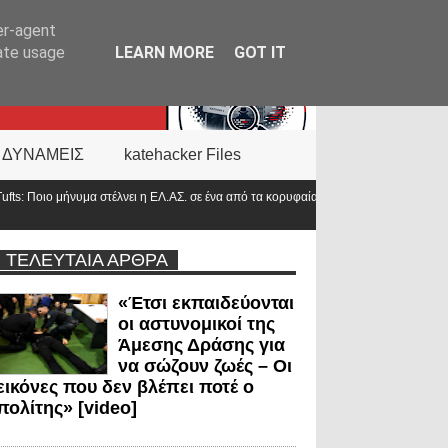
er-agent
rate usage
LEARN MORE
GOT IT
 ΔΥΝΑΜΕΙΣ
katehacker Files
ΑΣ. σε ένα από τα κορυφαία πανεπιστήμια του
Αντιπρόεδρος ΠΟΑΣΥ: «Οι 
στο 2000»
ΤΕΛΕΥΤΑΙΑ ΑΡΘΡΑ
«Έτσι εκπαιδεύονται
οι αστυνομικοί της
Άμεσης Δράσης για
να σώζουν ζωές – Οι
εικόνες που δεν βλέπει ποτέ ο
πολίτης» [video]