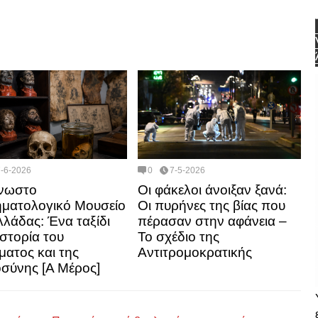
7-6-2026
0
7-5-2026
γνωστο
Οι φάκελοι άνοιξαν ξανά:
ματολογικό Μουσείο
Οι πυρήνες της βίας που
λλάδας: Ένα ταξίδι
πέρασαν στην αφάνεια –
ιστορία του
Το σχέδιο της
ματος και της
Αντιτρομοκρατικής
οσύνης [Α Μέρος]