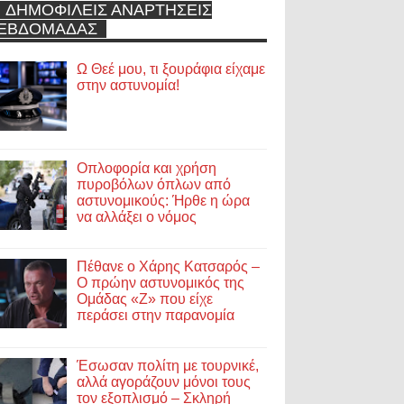
ΔΗΜΟΦΙΛΕΙΣ ΑΝΑΡΤΗΣΕΙΣ
ΕΒΔΟΜΑΔΑΣ
Ω Θεέ μου, τι ξουράφια είχαμε
στην αστυνομία!
Οπλοφορία και χρήση
πυροβόλων όπλων από
αστυνομικούς: Ήρθε η ώρα
να αλλάξει ο νόμος
Πέθανε ο Χάρης Κατσαρός –
Ο πρώην αστυνομικός της
Ομάδας «Ζ» που είχε
περάσει στην παρανομία
Έσωσαν πολίτη με τουρνικέ,
αλλά αγοράζουν μόνοι τους
τον εξοπλισμό – Σκληρή