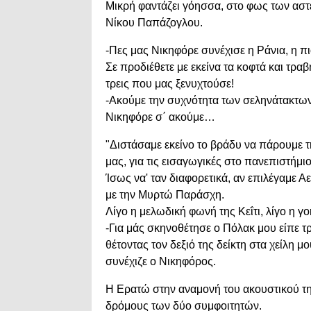
Μικρή φαντάζει γόησσα, στο φως των αστε
Νίκου Παπάζογλου.
-Πες μας Νικηφόρε συνέχισε η Ράνια, η π
Σε προδιέθετε με εκείνα τα κοφτά και τρα
τρεις που μας ξενυχτούσε!
-Ακούμε την συχνότητα των σεληνάτακτων
Νικηφόρε σ΄ ακούμε…
"Διστάσαμε εκείνο το βράδυ να πάρουμε 
μας, για τις εισαγωγικές στο πανεπιστήμι
Ίσως να' ταν διαφορετικά, αν επιλέγαμε 
με την Μυρτώ Παράσχη.
Λίγο η μελωδική φωνή της Κεΐτι, λίγο η γ
-Για μάς σκηνοθέτησε ο Πόλακ μου είπε τ
θέτοντας τον δεξιό της δείκτη στα χείλη 
συνέχιζε ο Νικηφόρος.
Η Ερατώ στην αναμονή του ακουστικού τη
δρόμους των δύο συμφοιτητών.