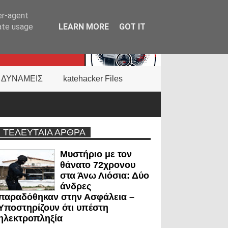
er-agent
rate usage
LEARN MORE
GOT IT
 ΔΥΝΑΜΕΙΣ
katehacker Files
ΤΕΛΕΥΤΑΙΑ ΑΡΘΡΑ
Μυστήριο με τον
θάνατο 72χρονου
στα Άνω Λιόσια: Δύο
άνδρες
παραδόθηκαν στην Ασφάλεια –
Υποστηρίζουν ότι υπέστη
ηλεκτροπληξία