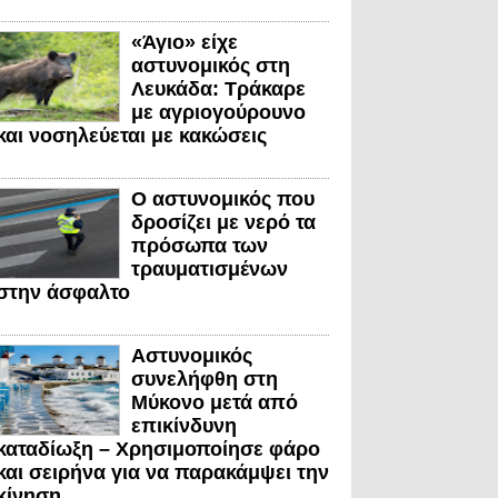
«Άγιο» είχε
αστυνομικός στη
Λευκάδα: Τράκαρε
με αγριογούρουνο
και νοσηλεύεται με κακώσεις
Ο αστυνομικός που
δροσίζει με νερό τα
πρόσωπα των
τραυματισμένων
στην άσφαλτο
Αστυνομικός
συνελήφθη στη
Μύκονο μετά από
επικίνδυνη
καταδίωξη – Χρησιμοποίησε φάρο
και σειρήνα για να παρακάμψει την
κίνηση