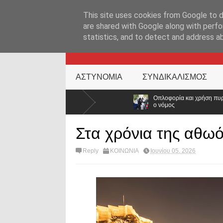
ΑΡΧΙΚΉ ΣΕΛΊΔΑ
ΕΛΛΑΔΑ
ΕΠΙΚΑΙΡΟΤΗΤΑ
ΕΠΙΚΟΙΝΩΝ
This site uses cookies from Google to de
are shared with Google along with perfo
statistics, and to detect and address a
KATEHACKER
ΑΣΤΥΝΟΜΙΑ
ΣΥΝΔΙΚΑΛΙΣΜΟΣ
50% ο
Οπλοφορία και χρήση πυροβόλων όπλων από αστυνομικο
ο νόμος
Στα χρόνια της αθωό
Reply
ΚΟΙΝΩΝΙΑ
Ιουνίου 05, 2026