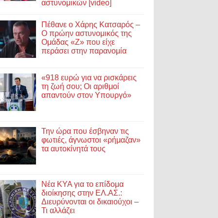
αστυνομικών [video]
Πέθανε ο Χάρης Κατσαρός –
Ο πρώην αστυνομικός της
Ομάδας «Ζ» που είχε
περάσει στην παρανομία
«918 ευρώ για να ρισκάρεις
τη ζωή σου; Οι αριθμοί
απαντούν στον Υπουργό»
Την ώρα που έσβηναν τις
φωτιές, άγνωστοι «ρήμαζαν»
τα αυτοκίνητά τους
Νέα ΚΥΑ για το επίδομα
διοίκησης στην ΕΛ.ΑΣ.:
Διευρύνονται οι δικαιούχοι –
Τι αλλάζει