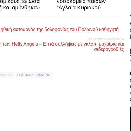
ομικούς, ένιωσα
νοσοκομείο παίδων
ή και αμύνθηκα»
“Αγλαΐα Κυριακού”
 ηθική αυτουργός της δολοφονίας του Πολωνού καθηγητή
ΠΑΛΑΙΌΤΕΡΗ ΑΝΆΡΤΗΣΗ
των Hells Angels – Επτά συλλήψεις με γκλοπ, μαχαίρια και
σιδερογροθιές
COMMENTS
FACEBOOK COMMENTS