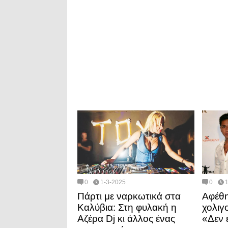
0
1-3-2025
0
Πάρτι με ναρκωτικά στα
Αφέθη
Καλύβια: Στη φυλακή η
χολιγ
Αζέρα Dj κι άλλος ένας
«Δεν 