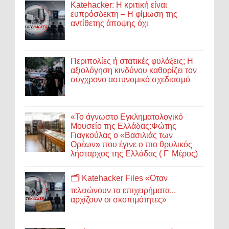
Katehacker: Η κριτική είναι
ευπρόσδεκτη – Η φίμωση της
αντίθετης άποψης όχι
Περιπολίες ή στατικές φυλάξεις; Η
αξιολόγηση κινδύνου καθορίζει τον
σύγχρονο αστυνομικό σχεδιασμό
«Το άγνωστο Εγκληματολογικό
Μουσείο της Ελλάδας:Φώτης
Γιαγκούλας ο «Βασιλιάς των
Ορέων» που έγινε ο πιο θρυλικός
λήσταρχος της Ελλάδας ( Γ' Μέρος)
🗂️ Katehacker Files «Όταν
τελειώνουν τα επιχειρήματα...
αρχίζουν οι σκοπιμότητες»