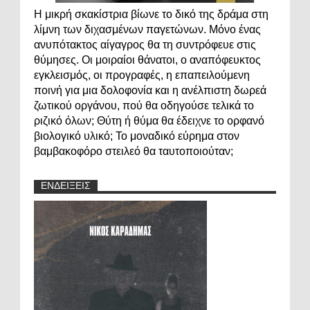
Η μικρή σκακίστρια βίωνε το δικό της δράμα στη
λίμνη των διχασμένων παγετώνων. Μόνο ένας
ανυπότακτος αίγαγρος θα τη συντρόφευε στις
θύμησες. Οι μοιραίοι θάνατοι, ο αναπόφευκτος
εγκλεισμός, οι προγραφές, η επαπειλούμενη
ποινή για μια δολοφονία και η ανέλπιστη δωρεά
ζωτικού οργάνου, πού θα οδηγούσε τελικά το
ριζικό όλων; Θύτη ή θύμα θα έδειχνε το ορφανό
βιολογικό υλικό; Το μοναδικό εύρημα στον
βαμβακοφόρο στειλεό θα ταυτοποιούταν;
ΕΝΔΕΙΞΕΙΣ