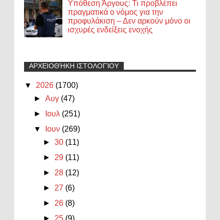
Υπόθεση Άργους: Τι προβλέπει
πραγματικά ο νόμος για την
προφυλάκιση – Δεν αρκούν μόνο οι
ισχυρές ενδείξεις ενοχής
ΑΡΧΕΙΟΘΉΚΗ ΙΣΤΟΛΟΓΊΟΥ
▼
2026
(1700)
►
Αυγ
(47)
►
Ιουλ
(251)
▼
Ιουν
(269)
►
30
(11)
►
29
(11)
►
28
(12)
►
27
(6)
►
26
(8)
►
25
(9)