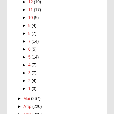
►
12
(10)
►
11
(17)
►
10
(5)
►
9
(4)
►
8
(7)
►
7
(14)
►
6
(5)
►
5
(14)
►
4
(7)
►
3
(7)
►
2
(4)
►
1
(3)
►
Μαΐ
(267)
►
Απρ
(220)