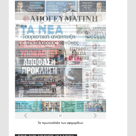
Τα
πρωτοσέλιδα
των
εφημερίδων