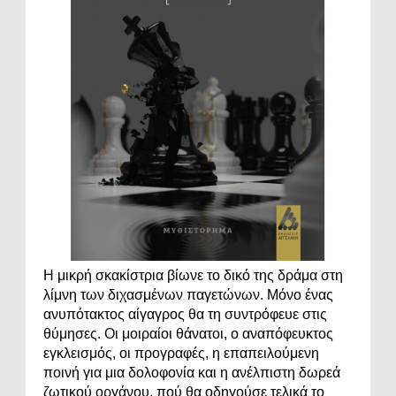
Η μικρή σκακίστρια βίωνε το δικό της δράμα στη
λίμνη των διχασμένων παγετώνων. Μόνο ένας
ανυπότακτος αίγαγρος θα τη συντρόφευε στις
θύμησες. Οι μοιραίοι θάνατοι, ο αναπόφευκτος
εγκλεισμός, οι προγραφές, η επαπειλούμενη
ποινή για μια δολοφονία και η ανέλπιστη δωρεά
ζωτικού οργάνου, πού θα οδηγούσε τελικά το