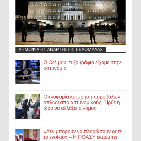
ΔΗΜΟΦΙΛΕΙΣ ΑΝΑΡΤΗΣΕΙΣ ΕΒΔΟΜΑΔΑΣ
Ω Θεέ μου, τι ξουράφια είχαμε στην
αστυνομία!
Οπλοφορία και χρήση πυροβόλων
όπλων από αστυνομικούς: Ήρθε η
ώρα να αλλάξει ο νόμος
«Δεν μπορούν να πληρώσουν ούτε
το ενοίκιο» – Η ΠΟΑΣΥ εκπέμπει