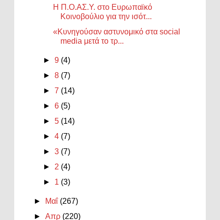
Η Π.Ο.ΑΣ.Υ. στο Ευρωπαϊκό
Κοινοβούλιο για την ισότ...
«Κυνηγούσαν αστυνομικό στα social
media μετά το τρ...
►
9
(4)
►
8
(7)
►
7
(14)
►
6
(5)
►
5
(14)
►
4
(7)
►
3
(7)
►
2
(4)
►
1
(3)
►
Μαΐ
(267)
►
Απρ
(220)