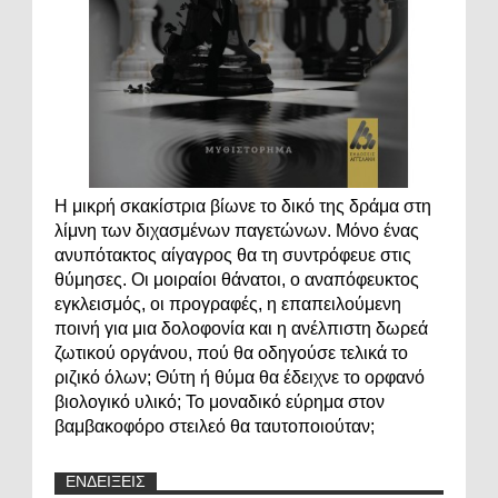
Η μικρή σκακίστρια βίωνε το δικό της δράμα στη
λίμνη των διχασμένων παγετώνων. Μόνο ένας
ανυπότακτος αίγαγρος θα τη συντρόφευε στις
θύμησες. Οι μοιραίοι θάνατοι, ο αναπόφευκτος
εγκλεισμός, οι προγραφές, η επαπειλούμενη
ποινή για μια δολοφονία και η ανέλπιστη δωρεά
ζωτικού οργάνου, πού θα οδηγούσε τελικά το
ριζικό όλων; Θύτη ή θύμα θα έδειχνε το ορφανό
βιολογικό υλικό; Το μοναδικό εύρημα στον
βαμβακοφόρο στειλεό θα ταυτοποιούταν;
ΕΝΔΕΙΞΕΙΣ