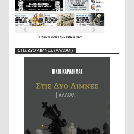
Τα
πρωτοσέλιδα
των
εφημερίδων
ΣΤΙΣ ΔΥΟ ΛΊΜΝΕΣ (ΆΛΛΟΘΙ)