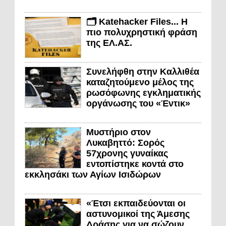
🗂️ Katehacker Files... Η
πιο πολυχρηστική φράση
της ΕΛ.ΑΣ.
Συνελήφθη στην Καλλιθέα
καταζητούμενο μέλος της
ρωσόφωνης εγκληματικής
οργάνωσης του «Έντικ»
Μυστήριο στον
Λυκαβηττό: Σορός
57χρονης γυναίκας
εντοπίστηκε κοντά στο
εκκλησάκι των Αγίων Ισιδώρων
«Έτσι εκπαιδεύονται οι
αστυνομικοί της Άμεσης
Δράσης για να σώζουν