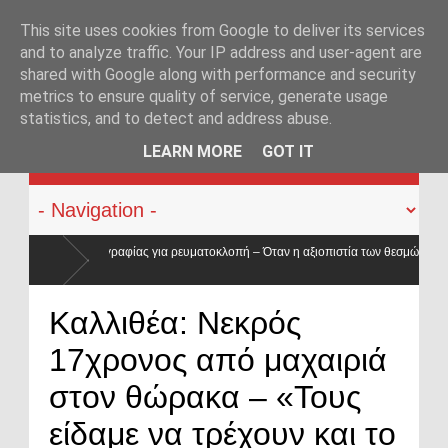
This site uses cookies from Google to deliver its services
and to analyze traffic. Your IP address and user-agent are
shared with Google along with performance and security
metrics to ensure quality of service, generate usage
statistics, and to detect and address abuse.
KATEHACKER
LEARN MORE
GOT IT
ια ρευματοκλοπή – Όταν η αξιοπιστία των θεσμών
Συνελήφθη στην Γε
Μουζακίτη
υν την πλάτη στην ΕΛ.ΑΣ. – Οι βάσεις κατρακύλησαν και οι μισθοί έμειναν
Καλλιθέα: Νεκρός
17χρονος από μαχαιριά
στον θώρακα – «Τους
είδαμε να τρέχουν και το