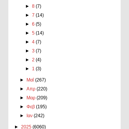
►
8
(7)
►
7
(14)
►
6
(5)
►
5
(14)
►
4
(7)
►
3
(7)
►
2
(4)
►
1
(3)
►
Μαΐ
(267)
►
Απρ
(220)
►
Μαρ
(209)
►
Φεβ
(195)
►
Ιαν
(242)
►
2025
(6060)