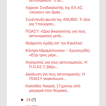
αστυνομικών: Τι αν...
Λάρισα: Συνδικαλιστής της ΕΛ.ΑΣ.
«λύγισε» τον δράσ...
Συνέντευξη-φωτιά της ANUBIS: Τι λένε
για Υπουργείο...
ΠΟΑΣΥ: «Ώρα δικαιοσύνης για τους
αστυνομικούς μετά...
Θεάρεστη πράξη απ’ τον Κανέλλο!
Κόντρα Αβραμόπουλου – Χρυσοχοΐδη:
«Είχε τρεις μέρε...
Ανατροπές για τους αστυνομικούς: Η
Π.Ο.ΑΣ.Υ. βάζει...
Δικαίωση για τους αστυνομικούς: Η
ΠΟΑΣΥ ανακοίνωσε...
Καλλιθέα: Νεκρός 17χρονος από
μαχαιριά στον θώρακα...
►
24
(7)