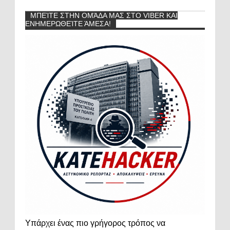
ΜΠΕΊΤΕ ΣΤΗΝ ΟΜΆΔΑ ΜΑΣ ΣΤΟ VIBER ΚΑΙ
ΕΝΗΜΕΡΩΘΕΊΤΕ ΆΜΕΣΑ!
Υπάρχει ένας πιο γρήγορος τρόπος να