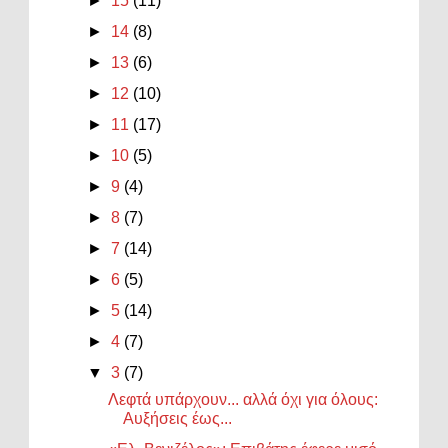
►
15
(11)
►
14
(8)
►
13
(6)
►
12
(10)
►
11
(17)
►
10
(5)
►
9
(4)
►
8
(7)
►
7
(14)
►
6
(5)
►
5
(14)
►
4
(7)
▼
3
(7)
Λεφτά υπάρχουν... αλλά όχι για όλους:
Αυξήσεις έως...