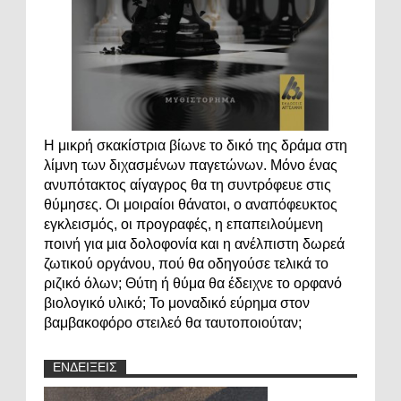
Η μικρή σκακίστρια βίωνε το δικό της δράμα στη
λίμνη των διχασμένων παγετώνων. Μόνο ένας
ανυπότακτος αίγαγρος θα τη συντρόφευε στις
θύμησες. Οι μοιραίοι θάνατοι, ο αναπόφευκτος
εγκλεισμός, οι προγραφές, η επαπειλούμενη
ποινή για μια δολοφονία και η ανέλπιστη δωρεά
ζωτικού οργάνου, πού θα οδηγούσε τελικά το
ριζικό όλων; Θύτη ή θύμα θα έδειχνε το ορφανό
βιολογικό υλικό; Το μοναδικό εύρημα στον
βαμβακοφόρο στειλεό θα ταυτοποιούταν;
ΕΝΔΕΙΞΕΙΣ