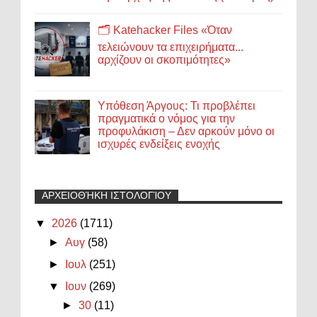
🗂️ Katehacker Files «Όταν
τελειώνουν τα επιχειρήματα...
αρχίζουν οι σκοπιμότητες»
Υπόθεση Άργους: Τι προβλέπει
πραγματικά ο νόμος για την
προφυλάκιση – Δεν αρκούν μόνο οι
ισχυρές ενδείξεις ενοχής
ΑΡΧΕΙΟΘΉΚΗ ΙΣΤΟΛΟΓΊΟΥ
▼
2026
(1711)
►
Αυγ
(58)
►
Ιουλ
(251)
▼
Ιουν
(269)
►
30
(11)