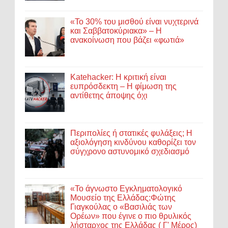
«Το 30% του μισθού είναι νυχτερινά
και Σαββατοκύριακα» – Η
ανακοίνωση που βάζει «φωτιά»
Katehacker: Η κριτική είναι
ευπρόσδεκτη – Η φίμωση της
αντίθετης άποψης όχι
Περιπολίες ή στατικές φυλάξεις; Η
αξιολόγηση κινδύνου καθορίζει τον
σύγχρονο αστυνομικό σχεδιασμό
«Το άγνωστο Εγκληματολογικό
Μουσείο της Ελλάδας:Φώτης
Γιαγκούλας ο «Βασιλιάς των
Ορέων» που έγινε ο πιο θρυλικός
λήσταρχος της Ελλάδας ( Γ' Μέρος)