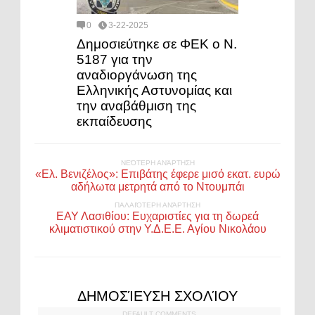
0
3-22-2025
Δημοσιεύτηκε σε ΦΕΚ ο Ν.
5187 για την
αναδιοργάνωση της
Ελληνικής Αστυνομίας και
την αναβάθμιση της
εκπαίδευσης
ΝΕΌΤΕΡΗ ΑΝΆΡΤΗΣΗ
«Ελ. Βενιζέλος»: Επιβάτης έφερε μισό εκατ. ευρώ
αδήλωτα μετρητά από το Ντουμπάι
ΠΑΛΑΙΌΤΕΡΗ ΑΝΆΡΤΗΣΗ
ΕΑΥ Λασιθίου: Ευχαριστίες για τη δωρεά
κλιματιστικού στην Υ.Δ.Ε.Ε. Αγίου Νικολάου
ΔΗΜΟΣΊΕΥΣΗ ΣΧΟΛΊΟΥ
DEFAULT COMMENTS