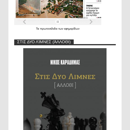
Τα
πρωτοσέλιδα
των
εφημερίδων
ΣΤΙΣ ΔΥΟ ΛΊΜΝΕΣ (ΆΛΛΟΘΙ)