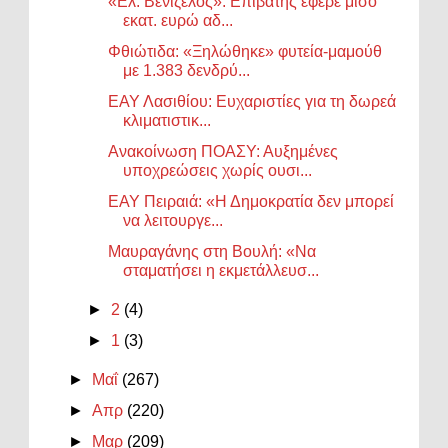
«Ελ. Βενιζέλος»: Επιβάτης έφερε μισό
εκατ. ευρώ αδ...
Φθιώτιδα: «Ξηλώθηκε» φυτεία-μαμούθ
με 1.383 δενδρύ...
ΕΑΥ Λασιθίου: Ευχαριστίες για τη δωρεά
κλιματιστικ...
Ανακοίνωση ΠΟΑΣΥ: Αυξημένες
υποχρεώσεις χωρίς ουσι...
ΕΑΥ Πειραιά: «Η Δημοκρατία δεν μπορεί
να λειτουργε...
Μαυραγάνης στη Βουλή: «Να
σταματήσει η εκμετάλλευσ...
►
2
(4)
►
1
(3)
►
Μαΐ
(267)
►
Απρ
(220)
►
Μαρ
(209)