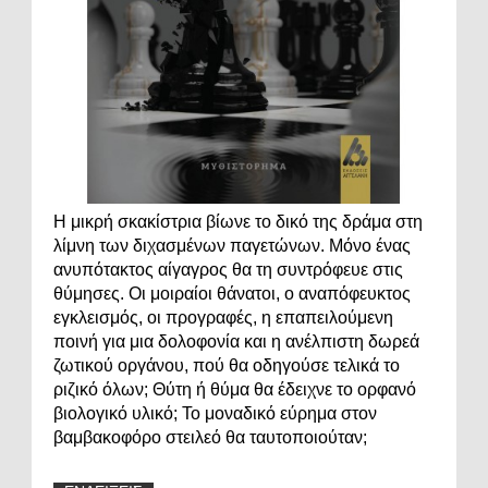
Η μικρή σκακίστρια βίωνε το δικό της δράμα στη
λίμνη των διχασμένων παγετώνων. Μόνο ένας
ανυπότακτος αίγαγρος θα τη συντρόφευε στις
θύμησες. Οι μοιραίοι θάνατοι, ο αναπόφευκτος
εγκλεισμός, οι προγραφές, η επαπειλούμενη
ποινή για μια δολοφονία και η ανέλπιστη δωρεά
ζωτικού οργάνου, πού θα οδηγούσε τελικά το
ριζικό όλων; Θύτη ή θύμα θα έδειχνε το ορφανό
βιολογικό υλικό; Το μοναδικό εύρημα στον
βαμβακοφόρο στειλεό θα ταυτοποιούταν;