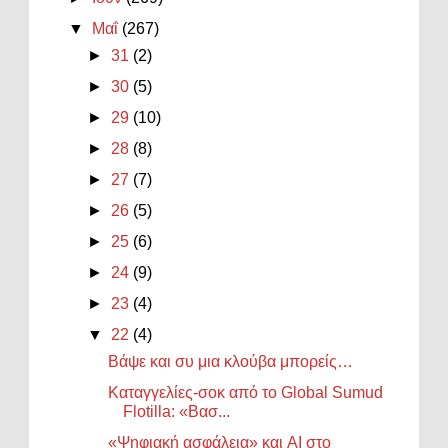
▼
Μαΐ
(267)
►
31
(2)
►
30
(5)
►
29
(10)
►
28
(8)
►
27
(7)
►
26
(5)
►
25
(6)
►
24
(9)
►
23
(4)
▼
22
(4)
Βάψε και συ μια κλούβα μπορείς…
Καταγγελίες-σοκ από το Global Sumud
Flotilla: «Βασ...
«Ψηφιακή ασφάλεια» και AI στο