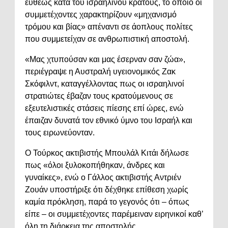
ευθέως κατά του ισραηλινού κράτους, το οποίο οι
συμμετέχοντες χαρακτηρίζουν «μηχανισμό
τρόμου και βίας» απέναντι σε άοπλους πολίτες
που συμμετείχαν σε ανθρωπιστική αποστολή.
«Μας χτυπούσαν και μας έσερναν σαν ζώα»,
περιέγραψε η Αυστραλή υγειονομικός Ζακ
Σκόφιλντ, καταγγέλλοντας πως οι ισραηλινοί
στρατιώτες έβαζαν τους κρατούμενους σε
εξευτελιστικές στάσεις πίεσης επί ώρες, ενώ
έπαιζαν δυνατά τον εθνικό ύμνο του Ισραήλ και
τους ειρωνεύονταν.
Ο Τούρκος ακτιβιστής Μπουλάλ Κιτάι δήλωσε
πως «όλοι ξυλοκοπήθηκαν, άνδρες και
γυναίκες», ενώ ο Γάλλος ακτιβιστής Αντριέν
Ζουάν υποστήριξε ότι δέχθηκε επίθεση χωρίς
καμία πρόκληση, παρά το γεγονός ότι – όπως
είπε – οι συμμετέχοντες παρέμειναν ειρηνικοί καθ’
όλη τη διάρκεια της αποστολής.