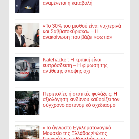
αναμένεται η καταβολή
«Το 30% του μισθού είναι νυχτερινά
και Σαββατοκύριακα» – Η
ανακοίνωση που βάζει «φωτιά»
Katehacker: Η κριτική είναι
ευπρόσδεκτη – Η φίμωση της
αντίθετης άποψης όχι
Περιπολίες ή στατικές φυλάξεις; Η
αξιολόγηση κινδύνου καθορίζει τον
σύγχρονο αστυνομικό σχεδιασμό
«Το άγνωστο Εγκληματολογικό
Μουσείο της Ελλάδας:Φώτης
Γιαγκούλας ο «Βασιλιάς των