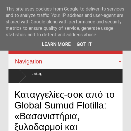
This site uses cookies from Google to deliver its services
and to analyze traffic. Your IP address and user-agent are
shared with Google along with performance and security
metrics to ensure quality of service, generate usage
statistics, and to detect and address abuse.
KATEHACKER
LEARN MORE
GOT IT
 οι μισθοί έμειναν
Καταγγελίες-σοκ από το
Global Sumud Flotilla:
«Βασανιστήρια,
ξυλοδαρμοί και