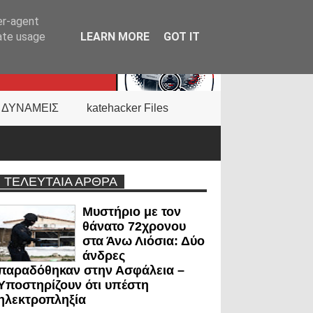
er-agent
rate usage
LEARN MORE
GOT IT
 ΔΥΝΑΜΕΙΣ
katehacker Files
ΤΕΛΕΥΤΑΙΑ ΑΡΘΡΑ
Μυστήριο με τον
θάνατο 72χρονου
στα Άνω Λιόσια: Δύο
άνδρες
παραδόθηκαν στην Ασφάλεια –
Υποστηρίζουν ότι υπέστη
ηλεκτροπληξία