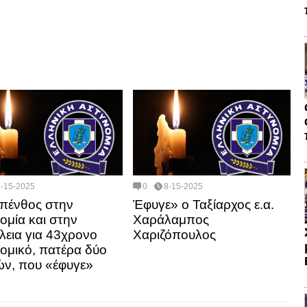
8-15-2025
0
8-15-2025
πένθος στην
Έφυγε» ο Ταξίαρχος ε.α.
ομία και στην
Χαράλαμπος
λεια για 43χρονο
Χαριζόπουλος
ομικό, πατέρα δύο
ών, που «έφυγε»