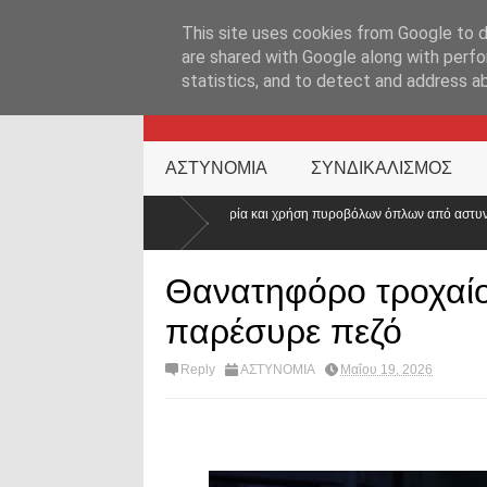
ΑΡΧΙΚΉ ΣΕΛΊΔΑ
ΕΛΛΑΔΑ
ΕΠΙΚΑΙΡΟΤΗΤΑ
ΕΠΙΚΟΙΝΩΝ
This site uses cookies from Google to de
are shared with Google along with perfo
statistics, and to detect and address a
KATEHACKER
ΑΣΤΥΝΟΜΙΑ
ΣΥΝΔΙΚΑΛΙΣΜΟΣ
Οπλοφορία και χρήση πυροβόλων όπλων από αστυνομικούς: Ήρθε η ώρα να αλλάξε
ο νόμος
Θανατηφόρο τροχαίο 
παρέσυρε πεζό
Reply
ΑΣΤΥΝΟΜΙΑ
Μαΐου 19, 2026