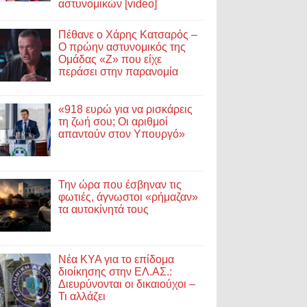
αστυνομικών [video]
Πέθανε ο Χάρης Κατσαρός –
Ο πρώην αστυνομικός της
Ομάδας «Ζ» που είχε
περάσει στην παρανομία
«918 ευρώ για να ρισκάρεις
τη ζωή σου; Οι αριθμοί
απαντούν στον Υπουργό»
Την ώρα που έσβηναν τις
φωτιές, άγνωστοι «ρήμαζαν»
τα αυτοκίνητά τους
Νέα ΚΥΑ για το επίδομα
διοίκησης στην ΕΛ.ΑΣ.:
Διευρύνονται οι δικαιούχοι –
Τι αλλάζει