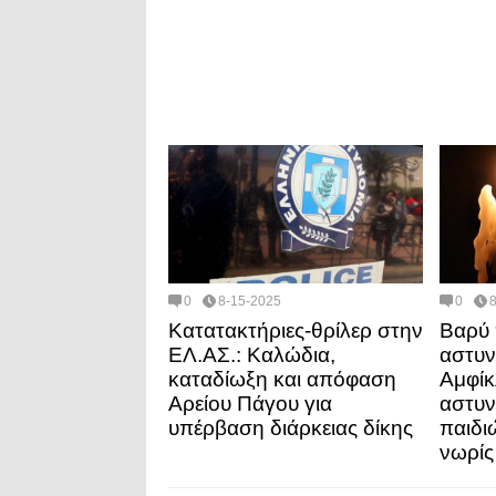
0
8-15-2025
0
Κατατακτήριες-θρίλερ στην
Βαρύ 
ΕΛ.ΑΣ.: Καλώδια,
αστυν
καταδίωξη και απόφαση
Αμφίκ
Αρείου Πάγου για
αστυν
υπέρβαση διάρκειας δίκης
παιδι
νωρίς