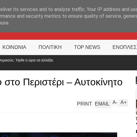
ΊΑ
liver its services and to analyze traffic. Your IP address and us
rmance and security metrics to ensure quality of service, gene
buse.
ΚΟΙΝΩΝΙΑ
ΠΟΛΙΤΙΚΗ
TOP NEWS
ΕΝΟΠΛΕΣ
ι
στο Περιστέρι – Αυτοκίνητο
A
-
A
+
PRINT
EMAIL