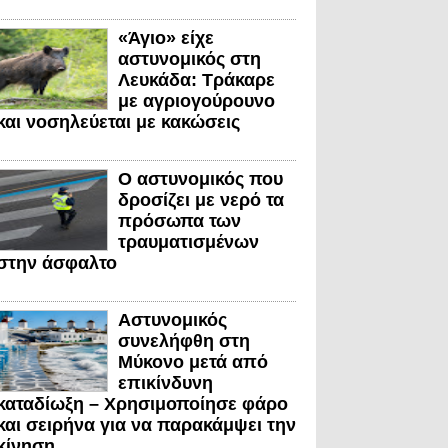
«Άγιο» είχε
αστυνομικός στη
Λευκάδα: Τράκαρε
με αγριογούρουνο
και νοσηλεύεται με κακώσεις
Ο αστυνομικός που
δροσίζει με νερό τα
πρόσωπα των
τραυματισμένων
στην άσφαλτο
Αστυνομικός
συνελήφθη στη
Μύκονο μετά από
επικίνδυνη
καταδίωξη – Χρησιμοποίησε φάρο
και σειρήνα για να παρακάμψει την
κίνηση