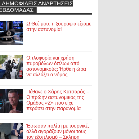
ΔΗΜΟΦΙΛΕΙΣ ΑΝΑΡΤΗΣΕΙΣ
ΕΒΔΟΜΑΔΑΣ
Ω Θεέ μου, τι ξουράφια είχαμε
στην αστυνομία!
Οπλοφορία και χρήση
πυροβόλων όπλων από
αστυνομικούς: Ήρθε η ώρα
να αλλάξει ο νόμος
Πέθανε ο Χάρης Κατσαρός –
Ο πρώην αστυνομικός της
Ομάδας «Ζ» που είχε
περάσει στην παρανομία
Έσωσαν πολίτη με τουρνικέ,
αλλά αγοράζουν μόνοι τους
τον εξοπλισμό – Σκληρή