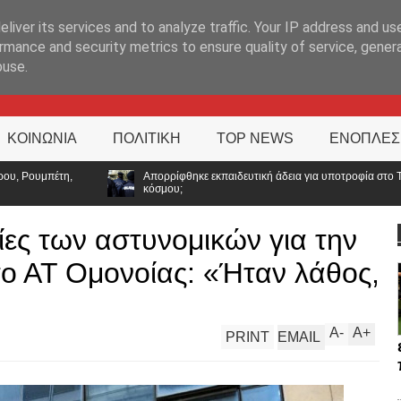
ΊΑ
liver its services and to analyze traffic. Your IP address and us
rmance and security metrics to ensure quality of service, gene
buse.
ΚΟΙΝΩΝΙΑ
ΠΟΛΙΤΙΚΗ
TOP NEWS
ΕΝΟΠΛΕΣ
ρρίφθηκε εκπαιδευτική άδεια για υποτροφία στο Tufts: Ποιο μήνυμα στέλνει η ΕΛ.Α
μου;
ες των αστυνομικών για την
ο ΑΤ Ομονοίας: «Ήταν λάθος,
A
-
A
+
PRINT
EMAIL