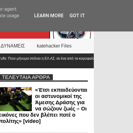
er-agent
rate usage
LEARN MORE
GOT IT
 ΔΥΝΑΜΕΙΣ
katehacker Files
Σ. σε ένα από τα κορυφαία πανεπιστήμια του
Αντιπρόεδρος ΠΟΑΣΥ: «Οι ν
στο 2000»
ΤΕΛΕΥΤΑΙΑ ΑΡΘΡΑ
«Έτσι εκπαιδεύονται
οι αστυνομικοί της
Άμεσης Δράσης για
να σώζουν ζωές – Οι
εικόνες που δεν βλέπει ποτέ ο
πολίτης» [video]