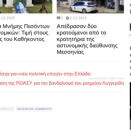
2-22-2025
0
2-22-2025
α Μνήμης Πεσόντων
Απέδρασαν δύο
ομικών: Τιμή στους
κρατούμενοι από τα
 του Καθήκοντος
κρατητήρια της
αστυνομικής διεύθυνσης
Μεσσηνίας
σχα για «νέα πολιτική εποχή» στην Ελλάδα
ΠΑΛΑΙΌΤΕΡΗ ΑΝΆΡΤΗΣΗ
ραση της ΠΟΑΣΥ για τον βανδαλισμό του μνημείου Λυγγερίδη
COMMENTS
FACEBOOK COMMENTS