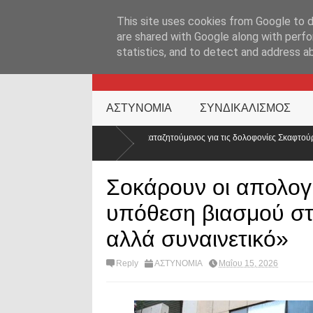
ΑΡΧΙΚΉ ΣΕΛΊΔΑ
ΕΛΛΑΔΑ
ΕΠΙΚΑΙΡΟΤΗΤΑ
ΕΠΙΚΟΙΝΩΝ
This site uses cookies from Google to de
are shared with Google along with perfo
statistics, and to detect and address a
KATEHACKER
ΑΣΤΥΝΟΜΙΑ
ΣΥΝΔΙΚΑΛΙΣΜΟΣ
ία ο καταζητούμενος για τις δολοφονίες Σκαφτούρου, Ρουμπέτη,
Απο
κόσ
Σοκάρουν οι απολογί
υπόθεση βιασμού στ
αλλά συναινετικό»
Reply
ΑΣΤΥΝΟΜΙΑ
Μαΐου 15, 2026