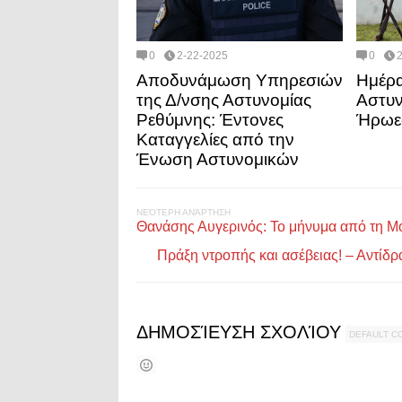
0
2-22-2025
0
Αποδυνάμωση Υπηρεσιών
Ημέρ
της Δ/νσης Αστυνομίας
Αστυν
Ρεθύμνης: Έντονες
Ήρωες
Καταγγελίες από την
Ένωση Αστυνομικών
ΝΕΌΤΕΡΗ ΑΝΆΡΤΗΣΗ
Θανάσης Αυγερινός: Το μήνυμα από τη Μό
Πράξη ντροπής και ασέβειας! – Αντίδ
ΔΗΜΟΣΊΕΥΣΗ ΣΧΟΛΊΟΥ
DEFAULT 