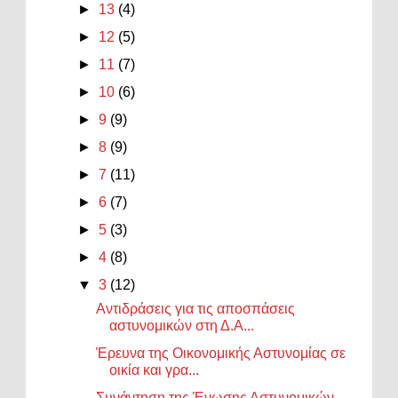
►
13
(4)
►
12
(5)
►
11
(7)
►
10
(6)
►
9
(9)
►
8
(9)
►
7
(11)
►
6
(7)
►
5
(3)
►
4
(8)
▼
3
(12)
Αντιδράσεις για τις αποσπάσεις
αστυνομικών στη Δ.Α...
Έρευνα της Οικονομικής Αστυνομίας σε
οικία και γρα...
Συνάντηση της Ένωσης Αστυνομικών