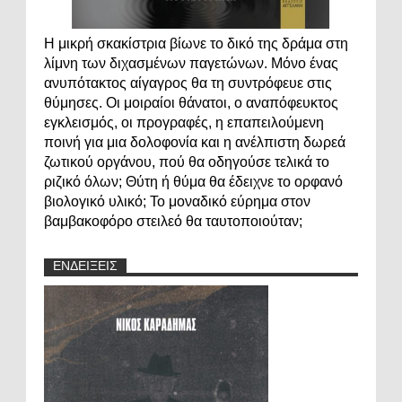
Η μικρή σκακίστρια βίωνε το δικό της δράμα στη
λίμνη των διχασμένων παγετώνων. Μόνο ένας
ανυπότακτος αίγαγρος θα τη συντρόφευε στις
θύμησες. Οι μοιραίοι θάνατοι, ο αναπόφευκτος
εγκλεισμός, οι προγραφές, η επαπειλούμενη
ποινή για μια δολοφονία και η ανέλπιστη δωρεά
ζωτικού οργάνου, πού θα οδηγούσε τελικά το
ριζικό όλων; Θύτη ή θύμα θα έδειχνε το ορφανό
βιολογικό υλικό; Το μοναδικό εύρημα στον
βαμβακοφόρο στειλεό θα ταυτοποιούταν;
ΕΝΔΕΙΞΕΙΣ