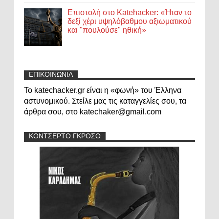
Επιστολή στο Katehacker: «Ήταν το
δεξί χέρι υψηλόβαθμου αξιωματικού
και "πουλούσε" ηθική»
ΕΠΙΚΟΙΝΩΝΙΑ
Το katechacker.gr είναι η «φωνή» του Έλληνα
αστυνομικού. Στείλε μας τις καταγγελίες σου, τα
άρθρα σου, στο katechaker@gmail.com
ΚΟΝΤΣΕΡΤΟ ΓΚΡΟΣΟ