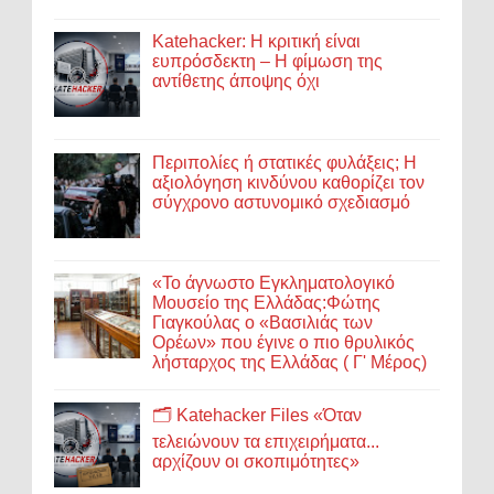
Katehacker: Η κριτική είναι
ευπρόσδεκτη – Η φίμωση της
αντίθετης άποψης όχι
Περιπολίες ή στατικές φυλάξεις; Η
αξιολόγηση κινδύνου καθορίζει τον
σύγχρονο αστυνομικό σχεδιασμό
«Το άγνωστο Εγκληματολογικό
Μουσείο της Ελλάδας:Φώτης
Γιαγκούλας ο «Βασιλιάς των
Ορέων» που έγινε ο πιο θρυλικός
λήσταρχος της Ελλάδας ( Γ' Μέρος)
🗂️ Katehacker Files «Όταν
τελειώνουν τα επιχειρήματα...
αρχίζουν οι σκοπιμότητες»