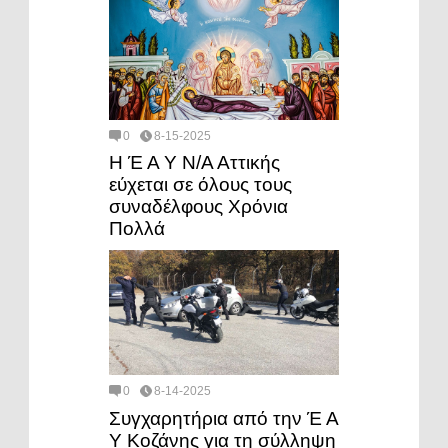
0
8-15-2025
Η Έ Α Υ Ν/Α Αττικής
εύχεται σε όλους τους
συναδέλφους Χρόνια
Πολλά
0
8-14-2025
Συγχαρητήρια από την Έ Α
Υ Κοζάνης για τη σύλληψη