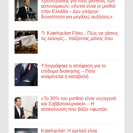
Χρυσοχοΐδης για τους μισθούς των
αστυνομικών: «Αυτοί είναι οι μισθοί
στην Ελλάδα – Δεν υπάρχει
δυνατότητα για μεγάλες αυξήσεις»
📁 Katehacker Files... Πώς να χάσεις
τις εκλογές... παίζοντας μόνος σου.
Υπογράφηκε η απόφαση για το
επίδομα διοίκησης – Πότε
αναμένεται η καταβολή
«Το 30% του μισθού είναι νυχτερινά
και Σαββατοκύριακα» – Η
ανακοίνωση που βάζει «φωτιά»
Katehacker: Η κριτική είναι