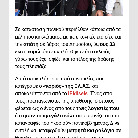
Σε κατάσταση πανικού περιήλθαν κάποια από τα
μέλη του κυκλώματος με τις εικονικές εταιρίες και
την
απάτη
σε βάρος του Δημοσίου, ύ
ψους 33
εκατ. ευρώ
, όταν αντιλήφθηκαν ότι ο κλοιός
γύρω τους έχει σφίξει και το τέλος της δράσης
τους πλησιάζει.
Αυτό αποκαλύπτεται από συνομιλίες που
κατέγραψε ο
«κοριός» της ΕΛ.ΑΣ.
και
αποκαλύπτονται από το
iEidiseis
. Ένας από
τους πρωταγωνιστές της υπόθεσης, ο οποίος
φέρεται ως ο ένας από τους τρεις
λογιστές που
έστησαν το «μεγάλο κόλπο»
, εμφανίζεται από
καταγραφές του «κοριού» πανικοβλημένος. Δίνει
εντολή να μεταφερθούν
μετρητά και ρολόγια σε
θυρίδα
, ενώ όπως λέει η σύζυγός του σε