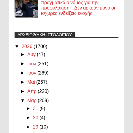
πραγματικά ο νόμος για την
προφυλάκιση – Δεν αρκούν μόνο οι
ισχυρές ενδείξεις ενοχής
ΑΡΧΕΙΟΘΉΚΗ ΙΣΤΟΛΟΓΊΟΥ
▼
2026
(1700)
►
Αυγ
(47)
►
Ιουλ
(251)
►
Ιουν
(269)
►
Μαΐ
(267)
►
Απρ
(220)
▼
Μαρ
(209)
►
31
(9)
►
30
(4)
►
29
(10)