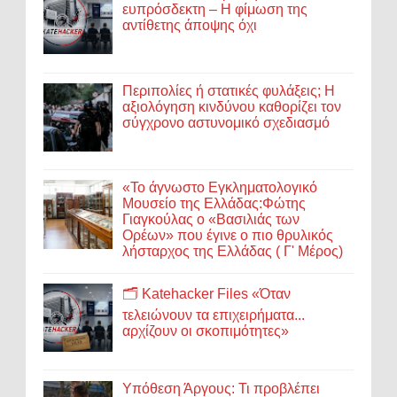
ευπρόσδεκτη – Η φίμωση της
αντίθετης άποψης όχι
Περιπολίες ή στατικές φυλάξεις; Η
αξιολόγηση κινδύνου καθορίζει τον
σύγχρονο αστυνομικό σχεδιασμό
«Το άγνωστο Εγκληματολογικό
Μουσείο της Ελλάδας:Φώτης
Γιαγκούλας ο «Βασιλιάς των
Ορέων» που έγινε ο πιο θρυλικός
λήσταρχος της Ελλάδας ( Γ' Μέρος)
🗂️ Katehacker Files «Όταν
τελειώνουν τα επιχειρήματα...
αρχίζουν οι σκοπιμότητες»
Υπόθεση Άργους: Τι προβλέπει