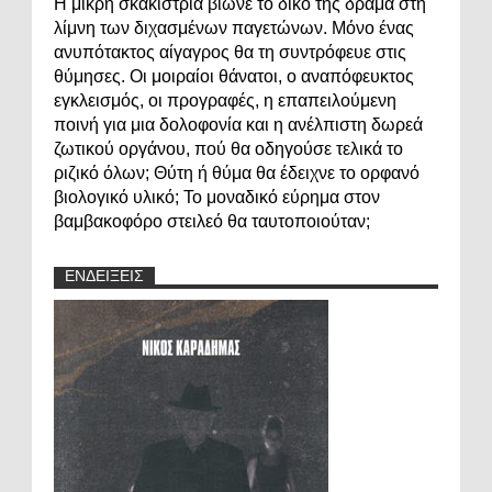
Η μικρή σκακίστρια βίωνε το δικό της δράμα στη
λίμνη των διχασμένων παγετώνων. Μόνο ένας
ανυπότακτος αίγαγρος θα τη συντρόφευε στις
θύμησες. Οι μοιραίοι θάνατοι, ο αναπόφευκτος
εγκλεισμός, οι προγραφές, η επαπειλούμενη
ποινή για μια δολοφονία και η ανέλπιστη δωρεά
ζωτικού οργάνου, πού θα οδηγούσε τελικά το
ριζικό όλων; Θύτη ή θύμα θα έδειχνε το ορφανό
βιολογικό υλικό; Το μοναδικό εύρημα στον
βαμβακοφόρο στειλεό θα ταυτοποιούταν;
ΕΝΔΕΙΞΕΙΣ