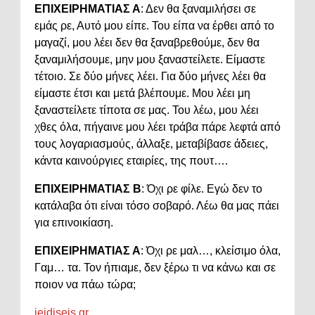
ΕΠΙΧΕΙΡΗΜΑΤΙΑΣ Α
: Δεν θα ξαναμιλήσει σε
εμάς ρε, Αυτό μου είπε. Του είπα να έρθει από το
μαγαζί, μου λέει δεν θα ξαναβρεθούμε, δεν θα
ξαναμιλήσουμε, μην μου ξαναστείλετε. Είμαστε
τέτοιο. Σε δύο μήνες λέει. Για δύο μήνες λέει θα
είμαστε έτσι και μετά βλέπουμε. Μου λέει μη
ξαναστείλετε τίποτα σε μας. Του λέω, μου λέει
χθες όλα, πήγαινε μου λέει τράβα πάρε λεφτά από
τους λογαριασμούς, άλλαξε, μεταβίβασε άδειες,
κάντα καινούργιες εταιρίες, της πουτ….
ΕΠΙΧΕΙΡΗΜΑΤΙΑΣ Β
: Όχι ρε φίλε. Εγώ δεν το
κατάλαβα ότι είναι τόσο σοβαρό. Λέω θα μας πάει
για επινοικίαση.
ΕΠΙΧΕΙΡΗΜΑΤΙΑΣ Α
: Όχι ρε μαλ…, κλείσιμο όλα,
Γαμ… τα. Τον ήπιαμε, δεν ξέρω τι να κάνω και σε
ποιον να πάω τώρα;
ieidiseis.gr