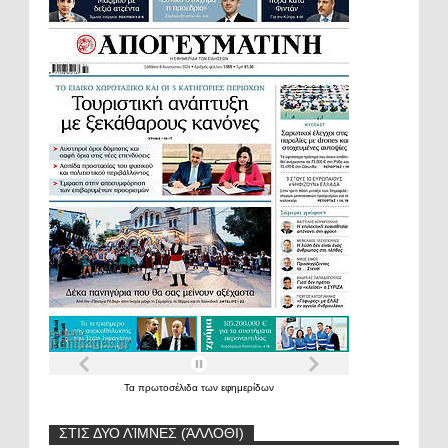
Τα
πρωτοσέλιδα
των
εφημερίδων
ΣΤΙΣ ΔΥΟ ΛΊΜΝΕΣ (ΆΛΛΟΘΙ)