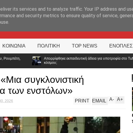
ΊΑ
liver its services and to analyze traffic. Your IP address and us
rmance and security metrics to ensure quality of service, gene
buse.
ΚΟΙΝΩΝΙΑ
ΠΟΛΙΤΙΚΗ
TOP NEWS
ΕΝΟΠΛΕΣ
 εκπαιδευτική άδεια για υποτροφία στο Tufts: Ποιο μήνυμα στέλνει η ΕΛ.ΑΣ. σε έν
 «Μια συγκλονιστική
α των ενστόλων»
A
-
A
+
PRINT
EMAIL
30, 2026