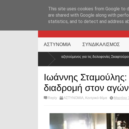
ΑΡΧΙΚΉ ΣΕΛΊΔΑ
ΕΛΛΑΔΑ
ΕΠΙΚΑΙΡΟΤΗΤΑ
ΕΠΙΚΟΙΝΩΝ
This site uses cookies from Google to de
are shared with Google along with perfo
statistics, and to detect and address a
KATEHACKER
ΑΣΤΥΝΟΜΙΑ
ΣΥΝΔΙΚΑΛΙΣΜΟΣ
αζητούμενος για τις δολοφονίες Σκαφτούρου, Ρουμπέτη,
Απορρίφθηκε
κόσμου;
Ιωάννης Σταμούλης:
διαδρομή στον αγών
Reply
ΑΣΤΥΝΟΜΙΑ
,
Κεντρικό θέμα
Μαρτίου 