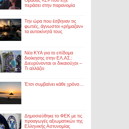
Ομάδας «Ζ» που είχε
περάσει στην παρανομία
Την ώρα που έσβηναν τις
φωτιές, άγνωστοι «ρήμαζαν»
τα αυτοκίνητά τους
Νέα ΚΥΑ για το επίδομα
διοίκησης στην ΕΛ.ΑΣ.:
Διευρύνονται οι δικαιούχοι –
Τι αλλάζει
Έτσι συμβαίνει κάθε χρόνο…
Δημοσιεύθηκε το ΦΕΚ με τις
προαγωγές αξιωματικών της
Ελληνικής Αστυνομίας