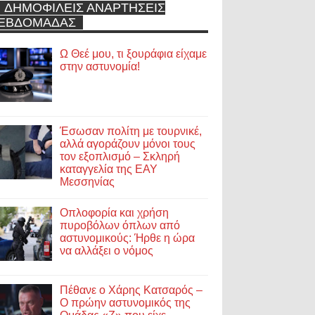
ΔΗΜΟΦΙΛΕΙΣ ΑΝΑΡΤΗΣΕΙΣ
ΕΒΔΟΜΑΔΑΣ
Ω Θεέ μου, τι ξουράφια είχαμε
στην αστυνομία!
Έσωσαν πολίτη με τουρνικέ,
αλλά αγοράζουν μόνοι τους
τον εξοπλισμό – Σκληρή
καταγγελία της ΕΑΥ
Μεσσηνίας
Οπλοφορία και χρήση
πυροβόλων όπλων από
αστυνομικούς: Ήρθε η ώρα
να αλλάξει ο νόμος
Πέθανε ο Χάρης Κατσαρός –
Ο πρώην αστυνομικός της