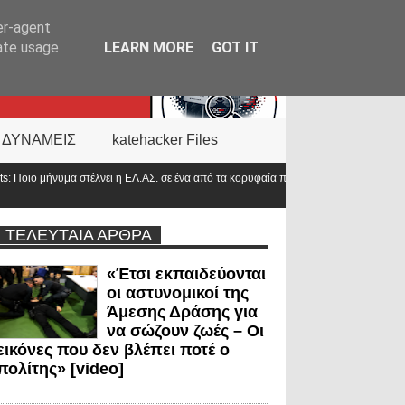
er-agent
rate usage
LEARN MORE
GOT IT
 ΔΥΝΑΜΕΙΣ
katehacker Files
α από τα κορυφαία πανεπιστήμια του
Αντιπρόεδρος ΠΟΑΣΥ: «Οι νέοι γυρί
στο 2000»
ΤΕΛΕΥΤΑΙΑ ΑΡΘΡΑ
«Έτσι εκπαιδεύονται
οι αστυνομικοί της
Άμεσης Δράσης για
να σώζουν ζωές – Οι
εικόνες που δεν βλέπει ποτέ ο
πολίτης» [video]