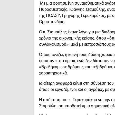
Με μια φορτισμένη συναισθηματικά ανάρ
Πυροσβεστικής,
Ιωάννης Σταμούλης
, ανα
της ΠΟΑΣΥ,
Γρηγόρης Γερακαράκος
, με 
Ομοσπονδίας.
Ο κ. Σταμούλης έκανε λόγο για μια διαδρ
χρόνια της οικονομικής κρίσης, όπου –όπ
συνδικαλισμού», μαζί με εκπροσώπους α
Όπως τονίζει, η κοινή τους δράση χαρακτ
έφτασαν «στα όρια», ενώ δεν δίστασαν ν
«Βρεθήκαμε σε δρόμους και πεζοδρόμια, 
χαρακτηριστικά.
Ιδιαίτερη αναφορά κάνει στη σύνδεση του
όπως οι εργαζόμενοι και οι αγρότες, με σ
Η απόφαση του κ. Γερακαράκου να μην συ
Σταμούλη, σηματοδοτεί «μια σημαντική αλ