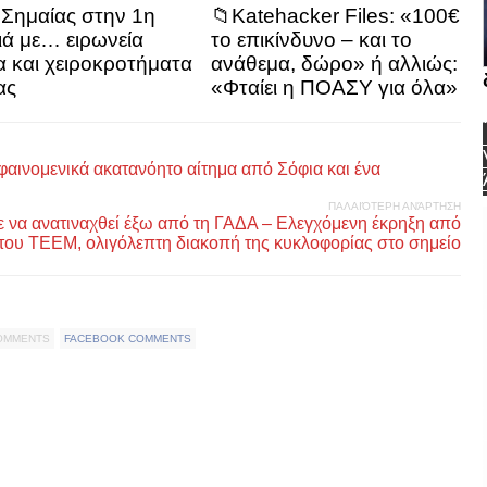
Σημαίας στην 1η
📁Katehacker Files: «100€
ιά με… ειρωνεία
το επικίνδυνο – και το
α και χειροκροτήματα
ανάθεμα, δώρο» ή αλλιώς:
ας
«Φταίει η ΠΟΑΣΥ για όλα»
 φαινομενικά ακατανόητο αίτημα από Σόφια και ένα
ΠΑΛΑΙΌΤΕΡΗ ΑΝΆΡΤΗΣΗ
να ανατιναχθεί έξω από τη ΓΑΔΑ – Ελεγχόμενη έκρηξη από
 του ΤΕΕΜ, ολιγόλεπτη διακοπή της κυκλοφορίας στο σημείο
COMMENTS
FACEBOOK COMMENTS