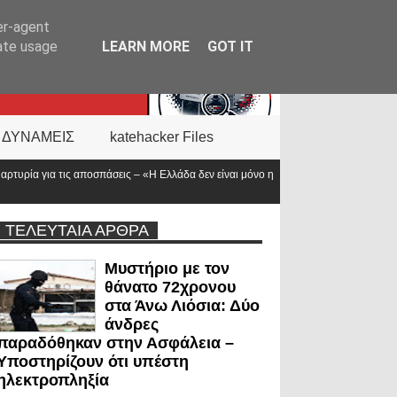
er-agent
rate usage
LEARN MORE
GOT IT
 ΔΥΝΑΜΕΙΣ
katehacker Files
 Ελλάδα δεν είναι μόνο η
Νέα ΚΥΑ για το επίδομα των «πρώτων ανταποκριτ
προϋπολογισμός
ΤΕΛΕΥΤΑΙΑ ΑΡΘΡΑ
Μυστήριο με τον
θάνατο 72χρονου
στα Άνω Λιόσια: Δύο
άνδρες
παραδόθηκαν στην Ασφάλεια –
Υποστηρίζουν ότι υπέστη
ηλεκτροπληξία