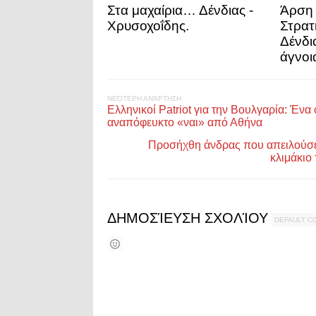
Στα μαχαίρια… Δένδιας -
Άρση 
Χρυσοχοΐδης.
Στρατ
Δένδι
άγνοι
ΝΕΌΤΕΡΗ ΑΝΆΡΤΗΣΗ
Ελληνικοί Patriot για την Βουλγαρία: Ένα
αναπόφευκτο «ναι» από Αθήνα
Προσήχθη άνδρας που απειλούσε 
κλιμάκιο
ΔΗΜΟΣΊΕΥΣΗ ΣΧΟΛΊΟΥ
DEFAULT 