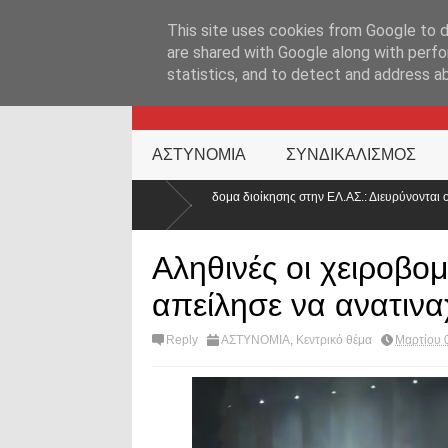
ΑΡΧΙΚΉ ΣΕΛΊΔΑ
ΕΛΛΑΔΑ
ΕΠΙΚΑΙΡΟΤΗΤΑ
ΕΠΙΚΟΙΝΩΝ
This site uses cookies from Google to de
are shared with Google along with perfo
statistics, and to detect and address a
KATEHACKER
ΑΣΤΥΝΟΜΙΑ
ΣΥΝΔΙΚΑΛΙΣΜΟΣ
 το επίδομα διοίκησης στην ΕΛ.ΑΣ.: Διευρύνονται οι δικαιούχοι – Τι
Στα 
Αθή
Αληθινές οι χειροβο
απείλησε να ανατινα
Reply
ΑΣΤΥΝΟΜΙΑ
,
Κεντρικό θέμα
Μαρτίου 