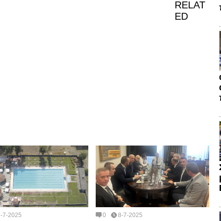
RELAT
ED
8-7-2025
0
8-7-2025