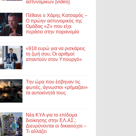
αστυνομικών [video]
Πέθανε ο Χάρης Κατσαρός –
Ο πρώην αστυνομικός της
Ομάδας «Ζ» που είχε
περάσει στην παρανομία
«918 ευρώ για να ρισκάρεις
τη ζωή σου; Οι αριθμοί
απαντούν στον Υπουργό»
Την ώρα που έσβηναν τις
φωτιές, άγνωστοι «ρήμαζαν»
τα αυτοκίνητά τους
Νέα ΚΥΑ για το επίδομα
διοίκησης στην ΕΛ.ΑΣ.:
Διευρύνονται οι δικαιούχοι –
Τι αλλάζει