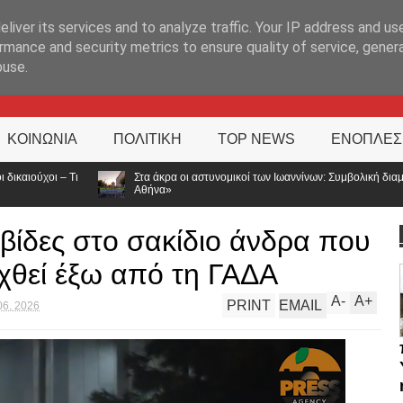
ΊΑ
liver its services and to analyze traffic. Your IP address and us
rmance and security metrics to ensure quality of service, gene
buse.
ΚΟΙΝΩΝΙΑ
ΠΟΛΙΤΙΚΗ
TOP NEWS
ΕΝΟΠΛΕΣ
άκρα οι αστυνομικοί των Ιωαννίνων: Συμβολική διαμαρτυρία για τις αποσπάσεις – «Η
να»
μβίδες στο σακίδιο άνδρα που
χθεί έξω από τη ΓΑΔΑ
A
-
A
+
PRINT
EMAIL
06, 2026