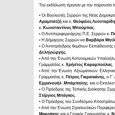
Την εκδήλωση τίμησαν με την παρουσία τ
• Οι Βουλευτές Σερρών της Νέας Δημοκρα
Αραμπατζή
και κ.
Θεόφιλος Λεονταρίδ
κ.
Κωνσταντίνος Μπούμπας
.
• Ο Αντιπεριφερειάρχης Π.Ε. Σερρών κ.
Π
• Η Δήμαρχος Σερρών κα
Βαρβάρα Μητλ
• Ο Αντιπρόεδρος θεμάτων Εκπαίδευσης 
Δεληγιώργης
.
• Από την Ένωση Αστυνομικών Υπαλλήλω
Γραμματέας κ.
Χρήστος Καραμπούλας
.
• Από
την Ένωση
Αξιωματικών
Ελληνικ
Γραμματέας κ.
Πέτρος Γιαρισκάνης
, ο Γ
Εμμανουήλ
Μπάμπαλης
και ο Εκτελεσ
• Ο Πρόεδρος της Τοπικής Διοίκησης Σε
Στέργιος Μπάγκος
.
• Ο Πρόεδρος του Συνδέσμου Αποστράτ
• Από την Ένωση Στρατιωτικών Περιφερε
Μακράκης
και ο Γενικός Γραμματέας κ.
Ν