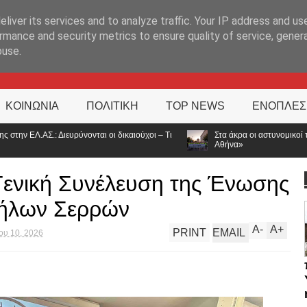
ΊΑ
liver its services and to analyze traffic. Your IP address and us
rmance and security metrics to ensure quality of service, gene
buse.
ΚΟΙΝΩΝΙΑ
ΠΟΛΙΤΙΚΗ
TOP NEWS
ΕΝΟΠΛΕΣ
ύχοι – Τι
Στα άκρα οι αστυνομικοί των Ιωαννίνων: Συμβολική διαμαρτυρία
Αθήνα»
 Γενική Συνέλευση της Ένωσης
ήλων Σερρών
A
-
A
+
PRINT
EMAIL
ου 10, 2026