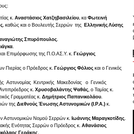
ους:
τίας κ.
Αναστάσιος Χατζηβασιλείου
, κα
Φωτεινή
ης
, καθώς και ο Βουλευτής Σερρών
της
Ελληνικής Λύσης
αναγιώτης Σπυρόπουλος
.
ιάγκα
.
και Επιμόρφωσης της Π.Ο.ΑΣ.Υ. κ.
Γεώργιος
ν Πιερίας ο Πρόεδρος κ.
Γεώργιος Φόλιος
και ο Γενικός
ής
Αστυνομίας
Κεντρικής
Μακεδονίας
ο
Γενικός
΄ Αντιπρόεδρος κ.
Χρυσοβαλάντης Ψαθάς
, ο Ταμίας κ.
τικός Γραμματέας κ.
Δημήτριος Παπανικολάου
.
ρρών της
Διεθνούς Ένωσης Αστυνομικών (I.P.A.)
κ.
ων Αστυνομικών Νομού Σερρών κ.
Ιωάννης Μαραγκοτίδης
.
ιακής Ενότητας Σερρών ο Πρόεδρος κ.
Αθανάσιος
ικόλαος Γεράκης
.