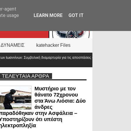
er-agent
rate usage
LEARN MORE
GOT IT
 ΔΥΝΑΜΕΙΣ
katehacker Files
 για τις αποσπάσεις – «Η Ελλάδα δεν είναι μόνο η
Νέα ΚΥΑ για το επίδομ
προϋπολογισμός
ΤΕΛΕΥΤΑΙΑ ΑΡΘΡΑ
Μυστήριο με τον
θάνατο 72χρονου
στα Άνω Λιόσια: Δύο
άνδρες
παραδόθηκαν στην Ασφάλεια –
Υποστηρίζουν ότι υπέστη
ηλεκτροπληξία