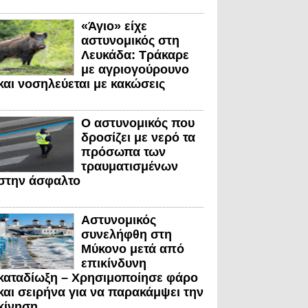
«Άγιο» είχε
αστυνομικός στη
Λευκάδα: Τράκαρε
με αγριογούρουνο
και νοσηλεύεται με κακώσεις
Ο αστυνομικός που
δροσίζει με νερό τα
πρόσωπα των
τραυματισμένων
στην άσφαλτο
Αστυνομικός
συνελήφθη στη
Μύκονο μετά από
επικίνδυνη
καταδίωξη – Χρησιμοποίησε φάρο
και σειρήνα για να παρακάμψει την
κίνηση