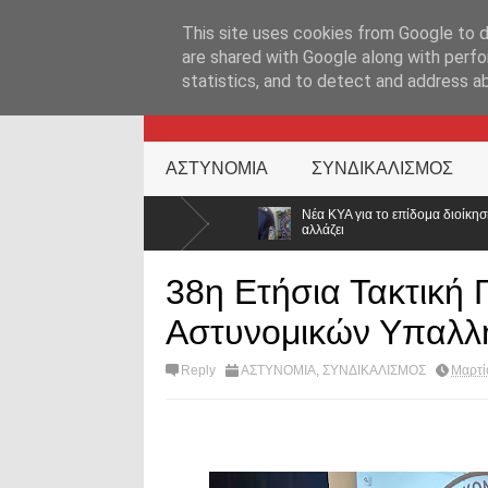
ΑΡΧΙΚΉ ΣΕΛΊΔΑ
ΕΛΛΑΔΑ
ΕΠΙΚΑΙΡΟΤΗΤΑ
ΕΠΙΚΟΙΝΩΝ
This site uses cookies from Google to de
are shared with Google along with perfo
statistics, and to detect and address a
KATEHACKER
ΑΣΤΥΝΟΜΙΑ
ΣΥΝΔΙΚΑΛΙΣΜΟΣ
Νέα ΚΥΑ για το επίδομα διοίκησης στην ΕΛ.ΑΣ.: Διευρύνονται οι δικαιο
αλλάζει
38η Ετήσια Τακτική
Αστυνομικών Υπαλλ
Reply
ΑΣΤΥΝΟΜΙΑ
,
ΣΥΝΔΙΚΑΛΙΣΜΟΣ
Μαρτί