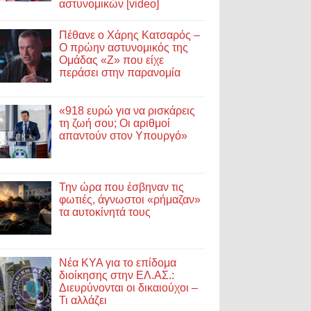
αστυνομικών [video]
Πέθανε ο Χάρης Κατσαρός –
Ο πρώην αστυνομικός της
Ομάδας «Ζ» που είχε
περάσει στην παρανομία
«918 ευρώ για να ρισκάρεις
τη ζωή σου; Οι αριθμοί
απαντούν στον Υπουργό»
Την ώρα που έσβηναν τις
φωτιές, άγνωστοι «ρήμαζαν»
τα αυτοκίνητά τους
Νέα ΚΥΑ για το επίδομα
διοίκησης στην ΕΛ.ΑΣ.:
Διευρύνονται οι δικαιούχοι –
Τι αλλάζει