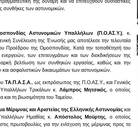
απραγματευτική της δύναμη και να επιτευχθούν ουσιαστικές
κές συνθήκες των αστυνομικών.
οσπονδίας Αστυνομικών Υπαλλήλων (Π.Ο.ΑΣ.Υ.)
, κ.
Γενική Συνέλευση της Ένωσής μας αποτέλεσε την τελευταία
 του Προέδρου της Ομοσπονδίας. Κατά την τοποθέτησή του
ενεργειών, των επιτευγμάτων και των διεκδικήσεων της
ιαρκή βελτίωση των συνθηκών εργασίας, καθώς και την
ν και ασφαλιστικών δικαιωμάτων των αστυνομικών.
του
ΤΑ.Π.Α.Σ.Α.
, ως εκπρόσωπος της Π.Ο.ΑΣ.Υ., και Γενικός
 Υπαλλήλων Τρικάλων κ.
Λάμπρος Μητσικός
, ο οποίος
α και τη βιωσιμότητα του Ταμείου.
α Μέριμνας και Αριστείας της Ελληνικής Αστυνομίας
και
Υπαλλήλων Ημαθίας κ.
Απόστολος Μούρτης
, ο οποίος
στις πρωτοβουλίες για την ενίσχυση της μέριμνας προς το