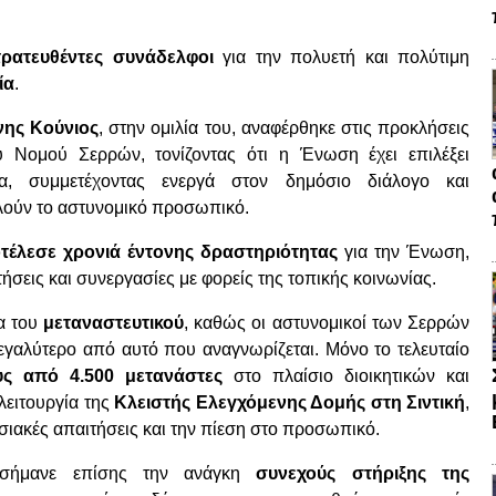
ρατευθέντες συνάδελφοι
για την πολυετή και πολύτιμη
ία
.
νης Κούνιος
, στην ομιλία του, αναφέρθηκε στις προκλήσεις
υ Νομού Σερρών, τονίζοντας ότι η Ένωση έχει επιλέξει
ια, συμμετέχοντας ενεργά στον δημόσιο διάλογο και
λούν το αστυνομικό προσωπικό.
τέλεσε χρονιά έντονης δραστηριότητας
για την Ένωση,
σεις και συνεργασίες με φορείς της τοπικής κοινωνίας.
μα του
μεταναστευτικού
, καθώς οι αστυνομικοί των Σερρών
εγαλύτερο από αυτό που αναγνωρίζεται. Μόνο το τελευταίο
υς από 4.500 μετανάστες
στο πλαίσιο διοικητικών και
λειτουργία της
Κλειστής Ελεγχόμενης Δομής στη Σιντική
,
σιακές απαιτήσεις και την πίεση στο προσωπικό.
σήμανε επίσης την ανάγκη
συνεχούς στήριξης της