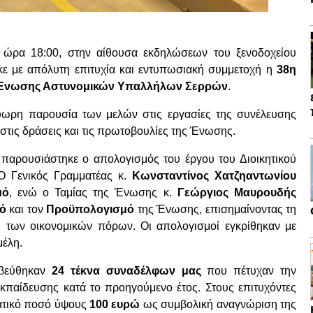
 ώρα 18:00, στην αίθουσα εκδηλώσεων του ξενοδοχείου
κε με απόλυτη επιτυχία και εντυπωσιακή συμμετοχή η
38η
ης Ένωσης Αστυνομικών Υπαλλήλων Σερρών
.
ύωρη παρουσία των μελών στις εργασίες της συνέλευσης
στις δράσεις και τις πρωτοβουλίες της Ένωσης.
 παρουσιάστηκε ο απολογισμός του έργου του Διοικητικού
Ο Γενικός Γραμματέας κ.
Κωνσταντίνος Χατζηαντωνίου
μό
, ενώ ο Ταμίας της Ένωσης κ.
Γεώργιος Μαυρουδής
ό
και τον
Προϋπολογισμό
της Ένωσης, επισημαίνοντας τη
ση των οικονομικών πόρων. Οι απολογισμοί εγκρίθηκαν με
μέλη.
αβεύθηκαν
24 τέκνα συναδέλφων μας
που πέτυχαν την
εκπαίδευσης κατά το προηγούμενο έτος. Στους επιτυχόντες
ματικό ποσό ύψους
100 ευρώ
ως συμβολική αναγνώριση της