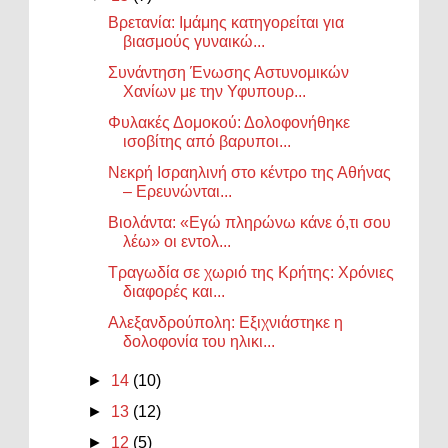
Βρετανία: Ιμάμης κατηγορείται για
βιασμούς γυναικώ...
Συνάντηση Ένωσης Αστυνομικών
Χανίων με την Υφυπουρ...
Φυλακές Δομοκού: Δολοφονήθηκε
ισοβίτης από βαρυποι...
Νεκρή Ισραηλινή στο κέντρο της Αθήνας
– Ερευνώνται...
Βιολάντα: «Εγώ πληρώνω κάνε ό,τι σου
λέω» οι εντολ...
Τραγωδία σε χωριό της Κρήτης: Χρόνιες
διαφορές και...
Αλεξανδρούπολη: Εξιχνιάστηκε η
δολοφονία του ηλικι...
►
14
(10)
►
13
(12)
►
12
(5)