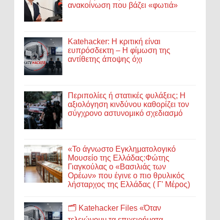
ανακοίνωση που βάζει «φωτιά»
Katehacker: Η κριτική είναι
ευπρόσδεκτη – Η φίμωση της
αντίθετης άποψης όχι
Περιπολίες ή στατικές φυλάξεις; Η
αξιολόγηση κινδύνου καθορίζει τον
σύγχρονο αστυνομικό σχεδιασμό
«Το άγνωστο Εγκληματολογικό
Μουσείο της Ελλάδας:Φώτης
Γιαγκούλας ο «Βασιλιάς των
Ορέων» που έγινε ο πιο θρυλικός
λήσταρχος της Ελλάδας ( Γ' Μέρος)
🗂️ Katehacker Files «Όταν
τελειώνουν τα επιχειρήματα...