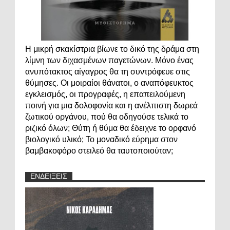
Η μικρή σκακίστρια βίωνε το δικό της δράμα στη
λίμνη των διχασμένων παγετώνων. Μόνο ένας
ανυπότακτος αίγαγρος θα τη συντρόφευε στις
θύμησες. Οι μοιραίοι θάνατοι, ο αναπόφευκτος
εγκλεισμός, οι προγραφές, η επαπειλούμενη
ποινή για μια δολοφονία και η ανέλπιστη δωρεά
ζωτικού οργάνου, πού θα οδηγούσε τελικά το
ριζικό όλων; Θύτη ή θύμα θα έδειχνε το ορφανό
βιολογικό υλικό; Το μοναδικό εύρημα στον
βαμβακοφόρο στειλεό θα ταυτοποιούταν;
ΕΝΔΕΙΞΕΙΣ