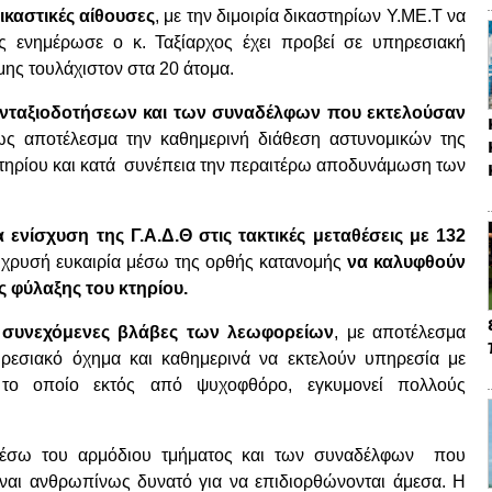
καστικές αίθουσες
, με την διμοιρία δικαστηρίων Υ.ΜΕ.Τ να
ς ενημέρωσε ο κ. Ταξίαρχος έχει προβεί σε υπηρεσιακή
μης τουλάχιστον στα 20 άτομα.
νταξιοδοτήσεων και των συναδέλφων που εκτελούσαν
 ως αποτέλεσμα την καθημερινή διάθεση αστυνομικών της
 κτηρίου και κατά συνέπεια την περαιτέρω αποδυνάμωση των
α ενίσχυση της Γ.Α.Δ.Θ στις τακτικές μεταθέσεις με 132
εί χρυσή ευκαιρία μέσω της ορθής κατανομής
να καλυφθούν
ς φύλαξης του κτηρίου.
 συνεχόμενες βλάβες των λεωφορείων
, με αποτέλεσμα
ηρεσιακό όχημα και καθημερινά να εκτελούν υπηρεσία με
ι το οποίο εκτός από ψυχοφθόρο, εγκυμονεί πολλούς
έσω του αρμόδιου τμήματος και των συναδέλφων που
είναι ανθρωπίνως δυνατό για να επιδιορθώνονται άμεσα. Η