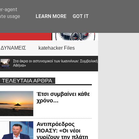
er-agent
rate usage
LEARN MORE
GOT IT
 ΔΥΝΑΜΕΙΣ
katehacker Files
 των Ιωαννίνων: Συμβολική διαμαρτυρία για τις αποσπάσεις – «Η Ελλάδα δεν είναι μ
ΤΕΛΕΥΤΑΙΑ ΑΡΘΡΑ
Έτσι συμβαίνει κάθε
χρόνο…
Αντιπρόεδρος
ΠΟΑΣΥ: «Οι νέοι
γυρίζουν την πλάτη