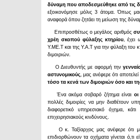
δύναμη που αποδεσμεύθηκε από τις δι
εξοικονόμησε μόλις 3 άτομα. Όπως μα
αναφορά όπου ζητάει τη μείωση της δύνα
Επιπροσθέτως ο μεγάλος αριθμός
συ
χρέη σκοπού φύλαξης κτηρίου
, έχει
Υ.ΜΕ.Τ και της Υ.Α.Τ για την φύλαξη του
διμοιριών.
Ο Διευθυντής με αφορμή την
γενναί
αστυνομικούς
, μας ανέφερε ότι αποτελ
τόσο τα κενά των διμοιριών όσο και τη
Ένα ακόμα σοβαρό ζήτημα είναι
οι
πολλές διμοιρίες να μην διαθέτουν υπ
διαφορετικό υπηρεσιακό όχημα, κάτ
επιχειρησιακούς κινδύνους.
Ο κ. Ταξίαρχος μας ανέφερε ότι μ
επιδιορθώνουν τα οχήματα γίνεται ό,τι 