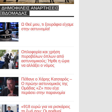
ΔΗΜΟΦΙΛΕΙΣ ΑΝΑΡΤΗΣΕΙΣ
ΕΒΔΟΜΑΔΑΣ
Ω Θεέ μου, τι ξουράφια είχαμε
στην αστυνομία!
Οπλοφορία και χρήση
πυροβόλων όπλων από
αστυνομικούς: Ήρθε η ώρα
να αλλάξει ο νόμος
Πέθανε ο Χάρης Κατσαρός –
Ο πρώην αστυνομικός της
Ομάδας «Ζ» που είχε
περάσει στην παρανομία
«918 ευρώ για να ρισκάρεις
τη ζωή σου; Οι αριθμοί