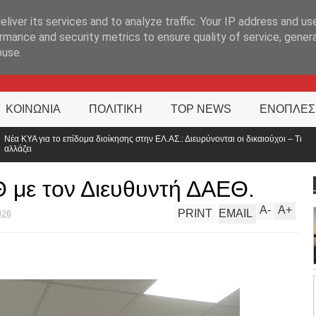
ΊΑ
liver its services and to analyze traffic. Your IP address and us
rmance and security metrics to ensure quality of service, gene
buse.
ΚΟΙΝΩΝΙΑ
ΠΟΛΙΤΙΚΗ
TOP NEWS
ΕΝΟΠΛΕΣ
ης στην ΕΛ.ΑΣ.: Διευρύνονται οι δικαιούχοι – Τι
Στα άκρα οι αστυνομικοί
Αθήνα»
 με τον Διευθυντή ΔΑΕΘ.
A
-
A
+
PRINT
EMAIL
026