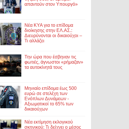
απαντούν στον Υπουργό»
Νέα ΚΥΑ για το επίδομα
διοίκησης στην ΕΛ.ΑΣ.:
Διευρύνονται οι δικαιούχοι –
Τι αλλάζει
Την ώρα που έσβηναν τις
φωτιές, άγνωστοι «ρήμαζαν»
τα αυτοκίνητά τους
Μηνιαίο επίδομα έως 500
ευρώ σε στελέχη των
Ενόπλων Δυνάμεων -
Αξιωματικοί το 65% των
δικαιούχων
Νέα εκτίμηση εκλογικού
σκηνικού: Τι δείχνει ο μέσος