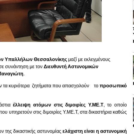
ών Υπαλλήλων Θεσσαλονίκης
μαζί με εκλεγμένους
σε συνάντηση με τον
Διευθυντή Αστυνομικών
 Παναγιώτη
.
καν τα κυριότερα ζητήματα που απασχολούν το
προσωπικό
άστια
έλλειψη ατόμων στις διμοιρίες Υ.ΜΕ.Τ
, το οποίο
ου υπηρετούν στις διμοιρίες Υ.ΜΕ.Τ, στα δικαστήρια καθώς
 της δικαστικής αστυνομίας
ελάχιστη είναι η αστυνομική