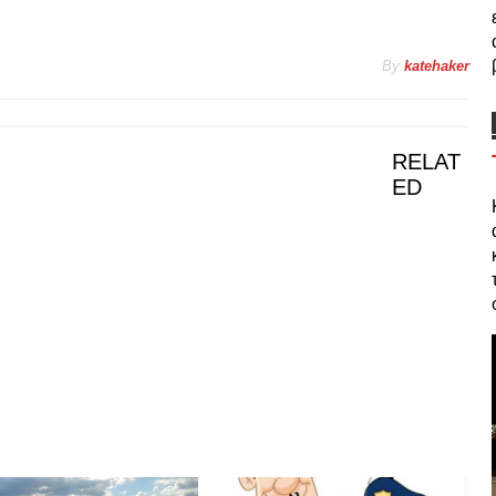
By
katehaker
RELAT
ED