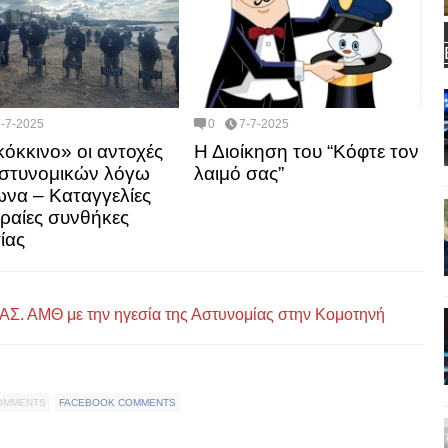
7-7-2025
0
7-7-2025
κόκκινο» οι αντοχές
Η Διοίκηση του “Κόφτε τον
στυνομικών λόγω
λαιμό σας”
να – Καταγγελίες
κραίες συνθήκες
ίας
Σ. ΑΜΘ με την ηγεσία της Αστυνομίας στην Κομοτηνή
COMMENTS
FACEBOOK COMMENTS