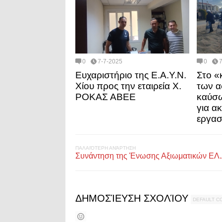
0
7-7-2025
0
Ευχαριστήριο της Ε.Α.Υ.Ν.
Στο «
Χίου προς την εταιρεία Χ.
των α
ΡΟΚΑΣ ΑΒΕΕ
καύσω
για α
εργασ
ΠΑΛΑΙΌΤΕΡΗ ΑΝΆΡΤΗΣΗ
Συνάντηση της Ένωσης Αξιωματικών ΕΛ.Α
ΔΗΜΟΣΊΕΥΣΗ ΣΧΟΛΊΟΥ
DEFAULT 