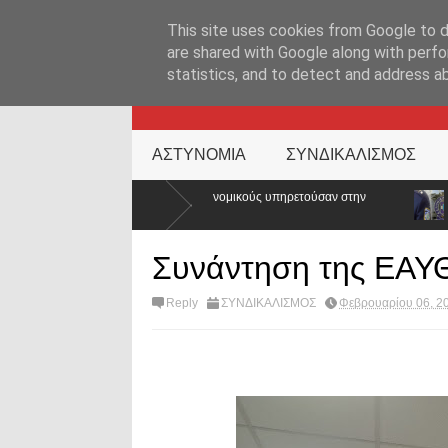
ΑΡΧΙΚΉ ΣΕΛΊΔΑ
ΕΛΛΑΔΑ
ΕΠΙΚΑΙΡΟΤΗΤΑ
ΕΠΙΚΟΙΝΩΝ
This site uses cookies from Google to de
are shared with Google along with perfo
statistics, and to detect and address a
KATEHACKER
ΑΣΤΥΝΟΜΙΑ
ΣΥΝΔΙΚΑΛΙΣΜΟΣ
τες αστυνομικούς υπηρετούσαν στην
Νέα ΚΥΑ για το επίδομα διοίκησ
αλλάζει
Συνάντηση της ΕΑΥΘ
Reply
ΣΥΝΔΙΚΑΛΙΣΜΟΣ
Φεβρουαρίου 06, 2