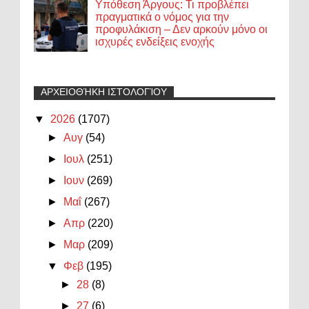
Υπόθεση Άργους: Τι προβλέπει
πραγματικά ο νόμος για την
προφυλάκιση – Δεν αρκούν μόνο οι
ισχυρές ενδείξεις ενοχής
ΑΡΧΕΙΟΘΉΚΗ ΙΣΤΟΛΟΓΊΟΥ
▼
2026
(1707)
►
Αυγ
(54)
►
Ιουλ
(251)
►
Ιουν
(269)
►
Μαΐ
(267)
►
Απρ
(220)
►
Μαρ
(209)
▼
Φεβ
(195)
►
28
(8)
►
27
(6)