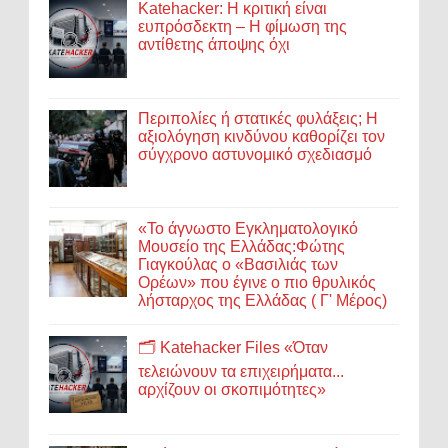
Katehacker: Η κριτική είναι
ευπρόσδεκτη – Η φίμωση της
αντίθετης άποψης όχι
Περιπολίες ή στατικές φυλάξεις; Η
αξιολόγηση κινδύνου καθορίζει τον
σύγχρονο αστυνομικό σχεδιασμό
«Το άγνωστο Εγκληματολογικό
Μουσείο της Ελλάδας:Φώτης
Γιαγκούλας ο «Βασιλιάς των
Ορέων» που έγινε ο πιο θρυλικός
λήσταρχος της Ελλάδας ( Γ' Μέρος)
🗂️ Katehacker Files «Όταν
τελειώνουν τα επιχειρήματα...
αρχίζουν οι σκοπιμότητες»