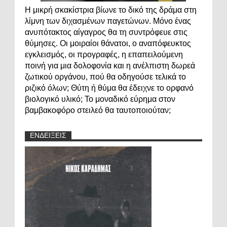
Η μικρή σκακίστρια βίωνε το δικό της δράμα στη
λίμνη των διχασμένων παγετώνων. Μόνο ένας
ανυπότακτος αίγαγρος θα τη συντρόφευε στις
θύμησες. Οι μοιραίοι θάνατοι, ο αναπόφευκτος
εγκλεισμός, οι προγραφές, η επαπειλούμενη
ποινή για μια δολοφονία και η ανέλπιστη δωρεά
ζωτικού οργάνου, πού θα οδηγούσε τελικά το
ριζικό όλων; Θύτη ή θύμα θα έδειχνε το ορφανό
βιολογικό υλικό; Το μοναδικό εύρημα στον
βαμβακοφόρο στειλεό θα ταυτοποιούταν;
ΕΝΔΕΙΞΕΙΣ