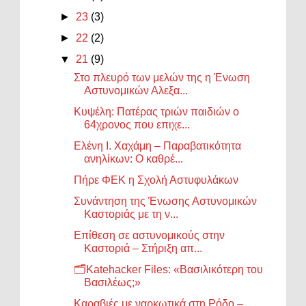
►
23
(3)
►
22
(2)
▼
21
(9)
Στο πλευρό των μελών της η Ένωση
Αστυνομικών Αλεξα...
Κυψέλη: Πατέρας τριών παιδιών ο
64χρονος που επιχε...
Ελένη Ι. Χαχάμη – Παραβατικότητα
ανηλίκων: Ο καθρέ...
Πήρε ΦΕΚ η Σχολή Αστυφυλάκων
Συνάντηση της Ένωσης Αστυνομικών
Καστοριάς με τη ν...
Επίθεση σε αστυνομικούς στην
Καστοριά – Στήριξη απ...
🗂️Katehacker Files: «Βασιλικότερη του
Βασιλέως;»
Καραβιές με ναρκωτικά στη Ρόδο –