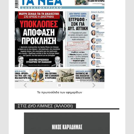
Τα
πρωτοσέλιδα
των
εφημερίδων
ΣΤΙΣ ΔΥΟ ΛΊΜΝΕΣ (ΆΛΛΟΘΙ)