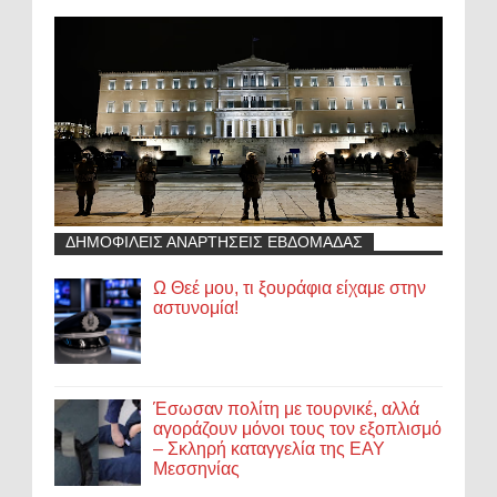
ΔΗΜΟΦΙΛΕΙΣ ΑΝΑΡΤΗΣΕΙΣ ΕΒΔΟΜΑΔΑΣ
Ω Θεέ μου, τι ξουράφια είχαμε στην
αστυνομία!
Έσωσαν πολίτη με τουρνικέ, αλλά
αγοράζουν μόνοι τους τον εξοπλισμό
– Σκληρή καταγγελία της ΕΑΥ
Μεσσηνίας