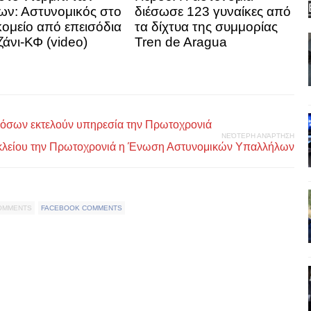
ων: Αστυνομικός στο
διέσωσε 123 γυναίκες από
ομείο από επεισόδια
τα δίχτυα της συμμορίας
ζάνι-ΚΦ (video)
Tren de Aragua
ό όσων εκτελούν υπηρεσία την Πρωτοχρονιά
ΝΕΌΤΕΡΗ ΑΝΆΡΤΗΣΗ
ακλείου την Πρωτοχρονιά η Ένωση Αστυνομικών Υπαλλήλων
COMMENTS
FACEBOOK COMMENTS