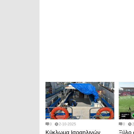
0
2-10-2025
0
Κύκλωμα Ισραηλινών
Ξύλο 