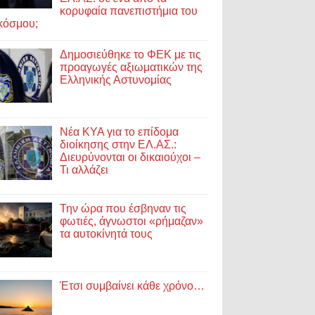
κορυφαία πανεπιστήμια του
κόσμου;
Δημοσιεύθηκε το ΦΕΚ με τις
προαγωγές αξιωματικών της
Ελληνικής Αστυνομίας
Νέα ΚΥΑ για το επίδομα
διοίκησης στην ΕΛ.ΑΣ.:
Διευρύνονται οι δικαιούχοι –
Τι αλλάζει
Την ώρα που έσβηναν τις
φωτιές, άγνωστοι «ρήμαζαν»
τα αυτοκίνητά τους
Έτσι συμβαίνει κάθε χρόνο…