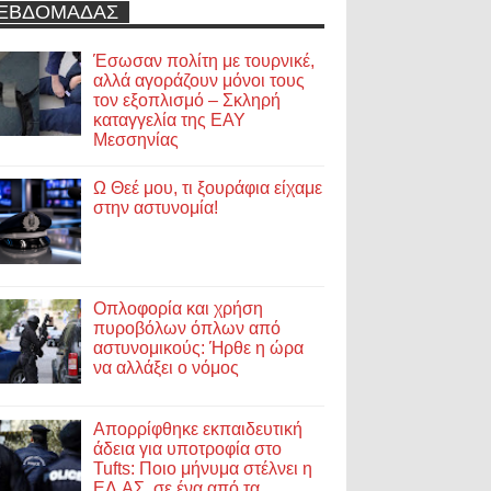
ΕΒΔΟΜΑΔΑΣ
Έσωσαν πολίτη με τουρνικέ,
αλλά αγοράζουν μόνοι τους
τον εξοπλισμό – Σκληρή
καταγγελία της ΕΑΥ
Μεσσηνίας
Ω Θεέ μου, τι ξουράφια είχαμε
στην αστυνομία!
Οπλοφορία και χρήση
πυροβόλων όπλων από
αστυνομικούς: Ήρθε η ώρα
να αλλάξει ο νόμος
Απορρίφθηκε εκπαιδευτική
άδεια για υποτροφία στο
Tufts: Ποιο μήνυμα στέλνει η
ΕΛ.ΑΣ. σε ένα από τα