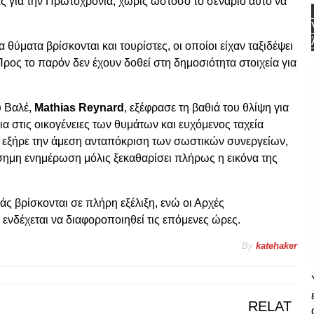
ς για την Πρωτοχρονιά, χωρίς ωστόσο το σενάριο αυτό να
θύματα βρίσκονται και τουρίστες, οι οποίοι είχαν ταξιδέψει
 Προς το παρόν δεν έχουν δοθεί στη δημοσιότητα στοιχεία για
υ Βαλέ,
Mathias Reynard
, εξέφρασε τη βαθιά του θλίψη για
 στις οικογένειες των θυμάτων και ευχόμενος ταχεία
 εξήρε την άμεση ανταπόκριση των σωστικών συνεργείων,
ίσημη ενημέρωση μόλις ξεκαθαρίσει πλήρως η εικόνα της
ιάς βρίσκονται σε πλήρη εξέλιξη, ενώ οι Αρχές
 ενδέχεται να διαφοροποιηθεί τις επόμενες ώρες.
By
katehaker
RELAT