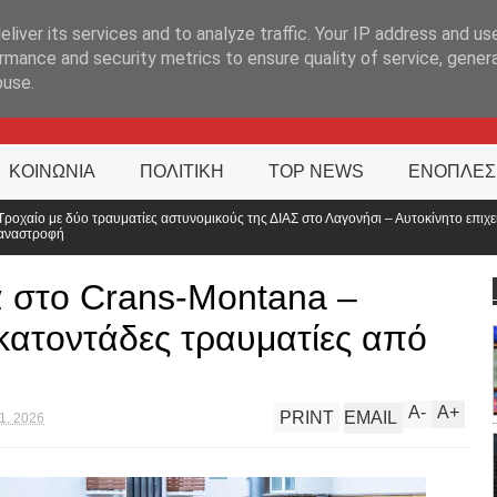
ΊΑ
liver its services and to analyze traffic. Your IP address and us
rmance and security metrics to ensure quality of service, gene
buse.
ΚΟΙΝΩΝΙΑ
ΠΟΛΙΤΙΚΗ
TOP NEWS
ΕΝΟΠΛΕΣ
ικούς της ΔΙΑΣ στο Λαγονήσι – Αυτοκίνητο επιχείρησε
Απορρίφθηκε ε
κόσμου;
 στο Crans-Montana –
εκατοντάδες τραυματίες από
A
-
A
+
PRINT
EMAIL
1, 2026