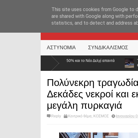
ΑΡΧΙΚΉ ΣΕΛΊΔΑ
ΕΛΛΑΔΑ
ΕΠΙΚΑΙΡΟΤΗΤΑ
ΕΠΙΚΟΙΝΩΝ
This site uses cookies from Google to de
are shared with Google along with perfo
statistics, and to detect and address a
KATEHACKER
ΑΣΤΥΝΟΜΙΑ
ΣΥΝΔΙΚΑΛΙΣΜΟΣ
 στο 50% και το Νέο Δελχί απαντά
Τροχαίο με δύο τραυματίες αστυνομ
αναστροφή
Πολύνεκρη τραγωδία
Δεκάδες νεκροί και 
μεγάλη πυρκαγιά
Reply
Κεντρικό θέμα
,
ΚΟΣΜΟΣ
Ιανουαρίου 0