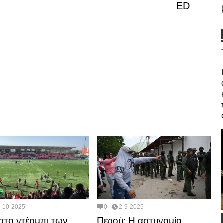
ED
2-10-2025
0
2-9-2025
στο ντέρμπι των
Περού: Η αστυνομία