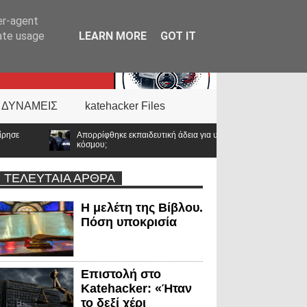
er-agent
rate usage
LEARN MORE
GOT IT
 ΔΥΝΑΜΕΙΣ
katehacker Files
κπαιδευτική άδεια για υποτροφία στο Tufts: Ποιο μήνυμα στέλνει η ΕΛ.ΑΣ. σε ένα
ΤΕΛΕΥΤΑΙΑ ΑΡΘΡΑ
Η μελέτη της Βίβλου.
Πόση υποκρισία
Επιστολή στο
Katehacker: «Ήταν
το δεξί χέρι