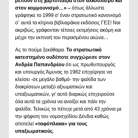
ρέπουν στη χαρτοπαιξία στον αλκοολισμό και
στον κομμουνισμό…» –
όπως άλλωστε
γράφτηκε το 1999 σ’ έναν στρατιωτικό κανονισμό
σ´ αυτά τα κίτρινα βιβλιαράκια εκδόσεις ΓΕΣ! Ναι
ακριβώς, γράφονταν τέτοιες εκτιμήσεις ακόμη και
μέχρι την εκπνοή του περασμένου αιώνα…
Ας το πούμε ξεκάθαρα.
Το στρατιωτικό
κατεστημένο ουδέποτε συγχώρεσε στον
Ανδρέα Παπανδρέου
ότι ως πρωθυπουργός
και υπουργός Άμυνας το 1982 επιχείρησε να
κλείσει -σε μεγάλο βαθμό- την ψαλίδα των
διακρίσεων μεταξύ αξιωματικών και
υπαξιωματικών, γι’ αυτό διαρκώς επιχειρούσε
όλα αυτά τα χρόνια να ανοίξει και πάλι την
ψαλίδα. Τελικώς το πέτυχε μετά από 43 χρόνια με
την ψήφιση του νομοσχεδίου Δένδια καθώς
αποτελεί
«ταφόπλακα» για τους
υπαξιωματικούς
.