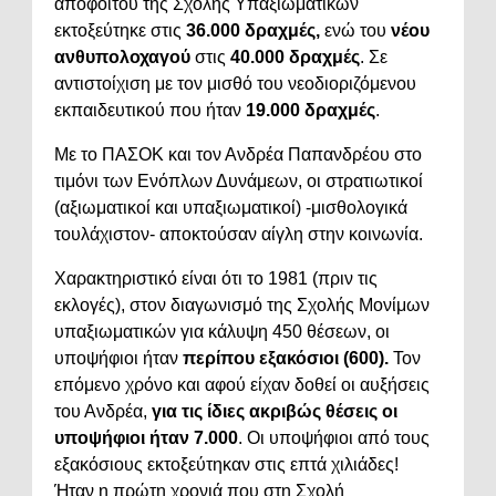
απόφοιτου της Σχολής Υπαξιωματικών
εκτοξεύτηκε στις
36.000 δραχμές,
ενώ του
νέου
ανθυπολοχαγού
στις
40.000 δραχμές
. Σε
αντιστοίχιση με τον μισθό του νεοδιοριζόμενου
εκπαιδευτικού που ήταν
19.000 δραχμές
.
Με το ΠΑΣΟΚ και τον Ανδρέα Παπανδρέου στο
τιμόνι των Ενόπλων Δυνάμεων, οι στρατιωτικοί
(αξιωματικοί και υπαξιωματικοί) -μισθολογικά
τουλάχιστον- αποκτούσαν αίγλη στην κοινωνία.
Χαρακτηριστικό είναι ότι το 1981 (πριν τις
εκλογές), στον διαγωνισμό της Σχολής Μονίμων
υπαξιωματικών για κάλυψη 450 θέσεων, οι
υποψήφιοι ήταν
περίπου εξακόσιοι (600).
Τον
επόμενο χρόνο και αφού είχαν δοθεί οι αυξήσεις
του Ανδρέα,
για τις ίδιες ακριβώς θέσεις οι
υποψήφιοι ήταν 7.000
. Οι υποψήφιοι από τους
εξακόσιους εκτοξεύτηκαν στις επτά χιλιάδες!
Ήταν η πρώτη χρονιά που στη Σχολή