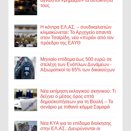
άγνωστοι «ρήμαζαν» τα αυτοκίνητά
τους
Η κόντρα ΕΛ.ΑΣ. – συνδικαλιστών
κλιμακώνεται: Το Αρχηγείο απαντά
στον Τσαϊρίδη, νέα «πυρά» από τον
πρόεδρο της ΕΑΥΘ
Μηνιαίο επίδομα έως 500 ευρώ σε
στελέχη των Ενόπλων Δυνάμεων -
Αξιωματικοί το 65% των δικαιούχων
Νέα εκτίμηση εκλογικού σκηνικού: Τι
δείχνει ο μέσος όρος επτά
δημοσκοπήσεων για τη Βουλή – Το
σενάριο με πιθανό κόμμα Σαμαρά
Νέα ΚΥΑ για το επίδομα διοίκησης
στην ΕΛ.ΑΣ.: Διευρύνονται οι