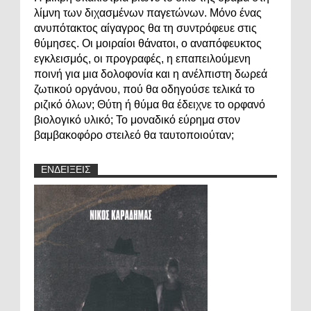
λίμνη των διχασμένων παγετώνων. Μόνο ένας
ανυπότακτος αίγαγρος θα τη συντρόφευε στις
θύμησες. Οι μοιραίοι θάνατοι, ο αναπόφευκτος
εγκλεισμός, οι προγραφές, η επαπειλούμενη
ποινή για μια δολοφονία και η ανέλπιστη δωρεά
ζωτικού οργάνου, πού θα οδηγούσε τελικά το
ριζικό όλων; Θύτη ή θύμα θα έδειχνε το ορφανό
βιολογικό υλικό; Το μοναδικό εύρημα στον
βαμβακοφόρο στειλεό θα ταυτοποιούταν;
ΕΝΔΕΙΞΕΙΣ