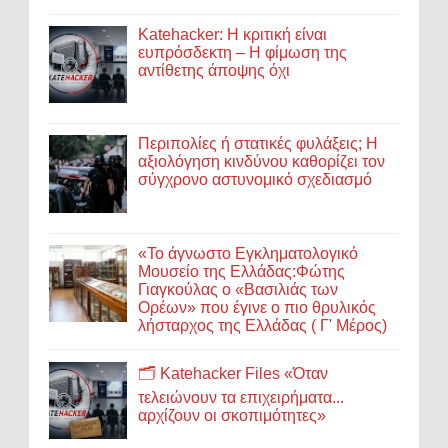
Katehacker: Η κριτική είναι
ευπρόσδεκτη – Η φίμωση της
αντίθετης άποψης όχι
Περιπολίες ή στατικές φυλάξεις; Η
αξιολόγηση κινδύνου καθορίζει τον
σύγχρονο αστυνομικό σχεδιασμό
«Το άγνωστο Εγκληματολογικό
Μουσείο της Ελλάδας:Φώτης
Γιαγκούλας ο «Βασιλιάς των
Ορέων» που έγινε ο πιο θρυλικός
λήσταρχος της Ελλάδας ( Γ' Μέρος)
🗂️ Katehacker Files «Όταν
τελειώνουν τα επιχειρήματα...
αρχίζουν οι σκοπιμότητες»