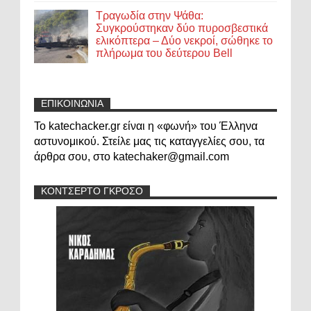
Τραγωδία στην Ψάθα:
Συγκρούστηκαν δύο πυροσβεστικά
ελικόπτερα – Δύο νεκροί, σώθηκε το
πλήρωμα του δεύτερου Bell
ΕΠΙΚΟΙΝΩΝΙΑ
Το katechacker.gr είναι η «φωνή» του Έλληνα
αστυνομικού. Στείλε μας τις καταγγελίες σου, τα
άρθρα σου, στο katechaker@gmail.com
ΚΟΝΤΣΕΡΤΟ ΓΚΡΟΣΟ