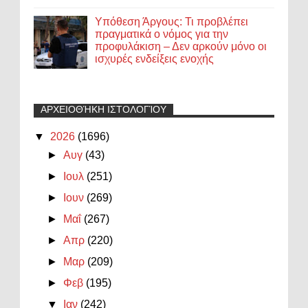
Υπόθεση Άργους: Τι προβλέπει
πραγματικά ο νόμος για την
προφυλάκιση – Δεν αρκούν μόνο οι
ισχυρές ενδείξεις ενοχής
ΑΡΧΕΙΟΘΉΚΗ ΙΣΤΟΛΟΓΊΟΥ
▼
2026
(1696)
►
Αυγ
(43)
►
Ιουλ
(251)
►
Ιουν
(269)
►
Μαΐ
(267)
►
Απρ
(220)
►
Μαρ
(209)
►
Φεβ
(195)
▼
Ιαν
(242)