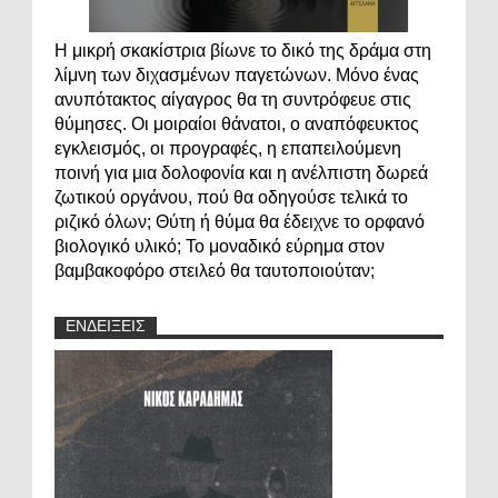
Η μικρή σκακίστρια βίωνε το δικό της δράμα στη
λίμνη των διχασμένων παγετώνων. Μόνο ένας
ανυπότακτος αίγαγρος θα τη συντρόφευε στις
θύμησες. Οι μοιραίοι θάνατοι, ο αναπόφευκτος
εγκλεισμός, οι προγραφές, η επαπειλούμενη
ποινή για μια δολοφονία και η ανέλπιστη δωρεά
ζωτικού οργάνου, πού θα οδηγούσε τελικά το
ριζικό όλων; Θύτη ή θύμα θα έδειχνε το ορφανό
βιολογικό υλικό; Το μοναδικό εύρημα στον
βαμβακοφόρο στειλεό θα ταυτοποιούταν;
ΕΝΔΕΙΞΕΙΣ