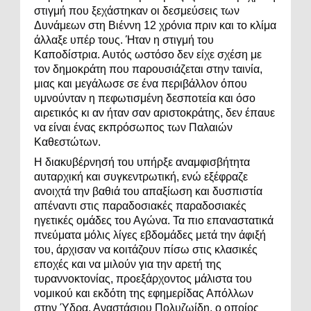
στιγμή που ξεχάστηκαν οι δεσμεύσεις των
Δυνάμεων στη Βιέννη 12 χρόνια πριν και το κλίμα
άλλαξε υπέρ τους. Ήταν η στιγμή του
Καποδίστρια. Αυτός ωστόσο δεν είχε σχέση με
τον δημοκράτη που παρουσιάζεται στην ταινία,
μιας και μεγάλωσε σε ένα περιβάλλον όπου
υμνούνταν η πεφωτισμένη δεσποτεία και όσο
αιρετικός κι αν ήταν σαν αριστοκράτης, δεν έπαυε
να είναι ένας εκπρόσωπος των Παλαιών
Καθεστώτων.
Η διακυβέρνησή του υπήρξε αναμφισβήτητα
αυταρχική και συγκεντρωτική, ενώ εξέφραζε
ανοιχτά την βαθιά του απαξίωση και δυσπιστία
απέναντι στις παραδοσιακές παραδοσιακές
ηγετικές ομάδες του Αγώνα. Τα πιο επαναστατικά
πνεύματα μόλις λίγες εβδομάδες μετά την άφιξή
του, άρχισαν να κοιτάζουν πίσω στις κλασικές
εποχές και να μιλούν για την αρετή της
τυραννοκτονίας, προεξάρχοντος μάλιστα του
νομικού και εκδότη της εφημερίδας Απόλλων
στην Ύδρα, Αναστάσιου Πολυζωίδη, ο οποίος