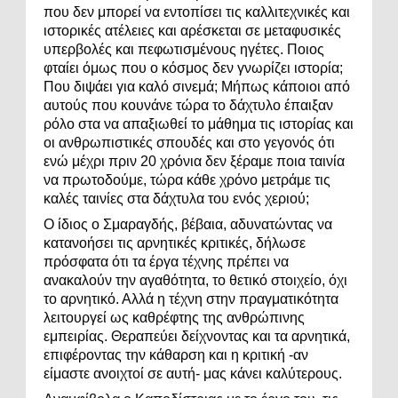
που δεν μπορεί να εντοπίσει τις καλλιτεχνικές και
ιστορικές ατέλειες και αρέσκεται σε μεταφυσικές
υπερβολές και πεφωτισμένους ηγέτες. Ποιος
φταίει όμως που ο κόσμος δεν γνωρίζει ιστορία;
Που διψάει για καλό σινεμά; Μήπως κάποιοι από
αυτούς που κουνάνε τώρα το δάχτυλο έπαιξαν
ρόλο στα να απαξιωθεί το μάθημα τις ιστορίας και
οι ανθρωπιστικές σπουδές και στο γεγονός ότι
ενώ μέχρι πριν 20 χρόνια δεν ξέραμε ποια ταινία
να πρωτοδούμε, τώρα κάθε χρόνο μετράμε τις
καλές ταινίες στα δάχτυλα του ενός χεριού;
Ο ίδιος ο Σμαραγδής, βέβαια, αδυνατώντας να
κατανοήσει τις αρνητικές κριτικές, δήλωσε
πρόσφατα ότι τα έργα τέχνης πρέπει να
ανακαλούν την αγαθότητα, το θετικό στοιχείο, όχι
το αρνητικό. Αλλά η τέχνη στην πραγματικότητα
λειτουργεί ως καθρέφτης της ανθρώπινης
εμπειρίας. Θεραπεύει δείχνοντας και τα αρνητικά,
επιφέροντας την κάθαρση και η κριτική -αν
είμαστε ανοιχτοί σε αυτή- μας κάνει καλύτερους.