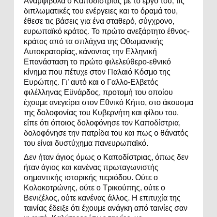
Αναμφίβολα ο Καποδίστριας με το έργο του, τις
διπλωματικές του ενέργειες και το όραμά του,
έθεσε τις βάσεις για ένα σταθερό, σύγχρονο,
ευρωπαϊκό κράτος. Το πρώτο ανεξάρτητο έθνος-
κράτος από τα σπλάχνα της Οθωμανικής
Αυτοκρατορίας, κάνοντας την Ελληνική
Επανάσταση το πρώτο φιλελεύθερο-εθνικό
κίνημα που πέτυχε στον Παλαιό Κόσμο της
Ευρώπης. Γι’ αυτό και ο Γαλλο-Ελβετός
φιλέλληνας Εϋνάρδος, προτομή του οποίου
έχουμε ανεγείρει στον Εθνικό Κήπο, στο άκουσμα
της δολοφονίας του Κυβερνήτη και φίλου του,
είπε ότι όποιος δολοφόνησε τον Καποδίστρια,
δολοφόνησε την πατρίδα του και πως ο θάνατός
του είναι δυστύχημα πανευρωπαϊκό.
Δεν ήταν άγιος όμως ο Καποδίστριας, όπως δεν
ήταν άγιος και κανένας πρωταγωνιστής
σημαντικής ιστορικής περιόδου. Ούτε ο
Κολοκοτρώνης, ούτε ο Τρικούπης, ούτε ο
Βενιζέλος, ούτε κανένας άλλος. Η επιτυχία της
ταινίας έδειξε ότι έχουμε ανάγκη από ταινίες σαν