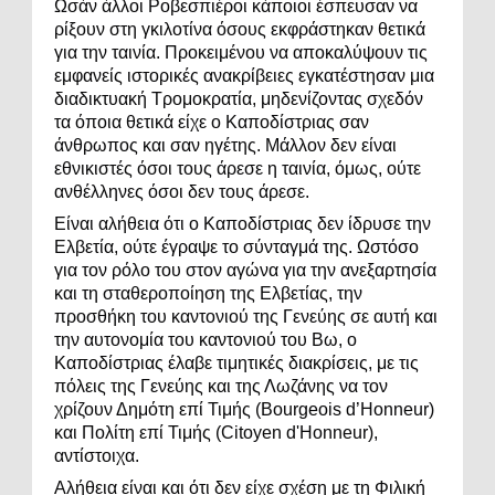
Ωσάν άλλοι Ροβεσπιέροι κάποιοι έσπευσαν να
ρίξουν στη γκιλοτίνα όσους εκφράστηκαν θετικά
για την ταινία. Προκειμένου να αποκαλύψουν τις
εμφανείς ιστορικές ανακρίβειες εγκατέστησαν μια
διαδικτυακή Τρομοκρατία, μηδενίζοντας σχεδόν
τα όποια θετικά είχε ο Καποδίστριας σαν
άνθρωπος και σαν ηγέτης. Μάλλον δεν είναι
εθνικιστές όσοι τους άρεσε η ταινία, όμως, ούτε
ανθέλληνες όσοι δεν τους άρεσε.
Είναι αλήθεια ότι ο Καποδίστριας δεν ίδρυσε την
Ελβετία, ούτε έγραψε το σύνταγμά της. Ωστόσο
για τον ρόλο του στον αγώνα για την ανεξαρτησία
και τη σταθεροποίηση της Ελβετίας, την
προσθήκη του καντονιού της Γενεύης σε αυτή και
την αυτονομία του καντονιού του Βω, ο
Καποδίστριας έλαβε τιμητικές διακρίσεις, με τις
πόλεις της Γενεύης και της Λωζάνης να τον
χρίζουν Δημότη επί Τιμής (Bourgeois d’Honneur)
και Πολίτη επί Τιμής (Citoyen d'Honneur),
αντίστοιχα.
Αλήθεια είναι και ότι δεν είχε σχέση με τη Φιλική