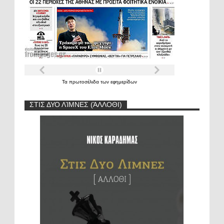
Τα
πρωτοσέλιδα
των
εφημερίδων
ΣΤΙΣ ΔΥΟ ΛΊΜΝΕΣ (ΆΛΛΟΘΙ)