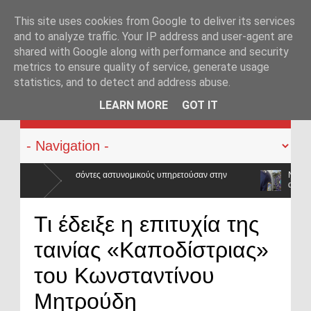
This site uses cookies from Google to deliver its services
and to analyze traffic. Your IP address and user-agent are
shared with Google along with performance and security
metrics to ensure quality of service, generate usage
statistics, and to detect and address abuse.
KATEHACKER
LEARN MORE
GOT IT
ύς υπηρετούσαν στην
Νέα ΚΥΑ για το επίδομα διοίκησης στην ΕΛ.ΑΣ.:
αλλάζει
η
Νέα ΚΥΑ για το επίδομα των «πρώτων ανταποκριτών»: Τι αλλάζει, τι μένε
Τι έδειξε η επιτυχία της
προϋπολογισμός
ταινίας «Καποδίστριας»
του Κωνσταντίνου
Μητρούδη