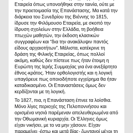
Εταιρεία όπως υπονοήθηκε στην ταινία, ούτε με
την προετοιμασία της Επανάστασης. Μα κατά την
διάρκεια του Συνεδρίου της Βιέννης το 1815,
ίδρυσε την Φιλόμουσο Εταιρεία, με σκοπό την
ίδρυση σχολείων στην Ελλάδα, τη βοήθεια
πτωχών μαθητών, την έκδοση κλασικών
συγγραφέων και “δια την ανακάλυψιν παντός
είδους αρχαιοτήτων”. Μάλιστα, κατέκρινε τη
δράση της Φιλικής Εταιρείας, όπως πολλοί
ακόμη, καθώς δεν πίστευε πως ήταν έτοιμη η
Ευρώπη της Ιερής Συμμαχίας για ένα ανεξάρτητο
έθνος-κράτος. Ήταν ορθολογιστής και η λογική
υπαγόρευε πως οποιοδήποτε εγχείρημα θα ήταν
καταδικασμένο. Οι Επαναστάσεις όμως δεν
κερδίζονται με τη λογική.
Το 1827, πια, η Επανάσταση έπνεε τα λοίσθια.
Μόνο λίγες περιοχές της Πελοποννήσου και
ορισμένα νησιά παρέμεναν απελευθερωμένα από
την Οθωμανική κυριαρχία. Οι Έλληνες όμως
είχαν νικήσει, με το να μην χάσουν. Είχαν
παραμείνει -έστω και μετά βίας- ζωντανοί μέχρι τη