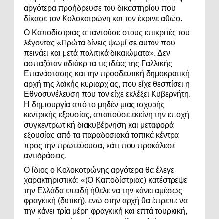
αργότερα προήδρευσε του δικαστηρίου που
δίκασε τον Κολοκοτρώνη και τον έκρινε αθώο.
Ο Καποδίστριας απαντούσε στους επικριτές του
λέγοντας «Πρώτα δίνεις ψωμί σε αυτόν που
πεινάει και μετά πολιτικά δικαιώματα». Δεν
ασπαζόταν αδιάκριτα τις ιδέες της Γαλλικής
Επανάστασης και την προοδευτική δημοκρατική
αρχή της λαϊκής κυριαρχίας, που είχε θεσπίσει η
Εθνοσυνέλευση που τον είχε εκλέξει Κυβερνήτη.
Η δημιουργία από το μηδέν μιας ισχυρής
κεντρικής εξουσίας, απαιτούσε εκείνη την εποχή
συγκεντρωτική διακυβέρνηση και μεταφορά
εξουσίας από τα παραδοσιακά τοπικά κέντρα
προς την πρωτεύουσα, κάτι που προκάλεσε
αντιδράσεις.
Ο ίδιος ο Κολοκοτρώνης αργότερα θα έλεγε
χαρακτηριστικά: «(Ο Καποδίστριας) κατέστρεψε
την Ελλάδα επειδή ήθελε να την κάνει αμέσως
φραγκική (δυτική), ενώ στην αρχή θα έπρεπε να
την κάνει τρία μέρη φραγκική και επτά τουρκική,