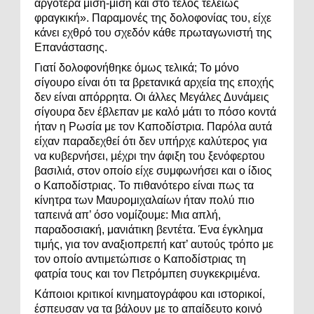
αργότερα μισή-μισή και στο τέλος τελείως
φραγκική». Παραμονές της δολοφονίας του, είχε
κάνει εχθρό του σχεδόν κάθε πρωταγωνιστή της
Επανάστασης.
Γιατί δολοφονήθηκε όμως τελικά; Το μόνο
σίγουρο είναι ότι τα βρετανικά αρχεία της εποχής
δεν είναι απόρρητα. Οι άλλες Μεγάλες Δυνάμεις
σίγουρα δεν έβλεπαν με καλό μάτι το πόσο κοντά
ήταν η Ρωσία με τον Καποδίστρια. Παρόλα αυτά
είχαν παραδεχθεί ότι δεν υπήρχε καλύτερος για
να κυβερνήσει, μέχρι την άφιξη του ξενόφερτου
βασιλιά, στον οποίο είχε συμφωνήσει και ο ίδιος
ο Καποδίστριας. Το πιθανότερο είναι πως τα
κίνητρα των Μαυρομιχαλαίων ήταν πολύ πιο
ταπεινά απ’ όσο νομίζουμε: Μια απλή,
παραδοσιακή, μανιάτικη βεντέτα. Ένα έγκλημα
τιμής, για τον αναξιοπρεπή κατ’ αυτούς τρόπο με
τον οποίο αντιμετώπισε ο Καποδίστριας τη
φατρία τους και τον Πετρόμπεη συγκεκριμένα.
Κάποιοι κριτικοί κινηματογράφου και ιστορικοί,
έσπευσαν να τα βάλουν με το απαίδευτο κοινό