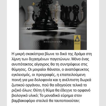
Η μικρή σκακίστρια βίωνε το δικό της δράμα στη
λίμνη των διχασμένων παγετώνων. Μόνο ένας
ανυπότακτος αίγαγρος θα τη συντρόφευε στις
θύμησες. Οι μοιραίοι θάνατοι, ο αναπόφευκτος
εγκλεισμός, οι προγραφές, η επαπειλούμενη
ποινή για μια δολοφονία και η ανέλπιστη δωρεά
ζωτικού οργάνου, πού θα οδηγούσε τελικά το
ριζικό όλων; Θύτη ή θύμα θα έδειχνε το ορφανό
βιολογικό υλικό; Το μοναδικό εύρημα στον
βαμβακοφόρο στειλεό θα ταυτοποιούταν;