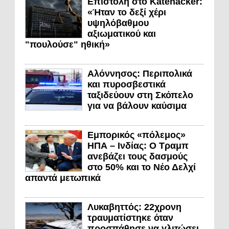
Επιστολή στο Katehacker:
«Ήταν το δεξί χέρι
υψηλόβαθμου
αξιωματικού και
"πουλούσε" ηθική»
Αλόννησος: Περιπολικά
και πυροσβεστικά
ταξιδεύουν στη Σκόπελο
για να βάλουν καύσιμα
Εμπορικός «πόλεμος»
ΗΠΑ – Ινδίας: Ο Τραμπ
ανεβάζει τους δασμούς
στο 50% και το Νέο Δελχί
απαντά μετωπικά
Λυκαβηττός: 22χρονη
τραυματίστηκε όταν
προσπάθησε να γλιτώσει