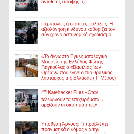
αντίθετης άποψης όχι
Περιπολίες ή στατικές φυλάξεις; Η
αξιολόγηση κινδύνου καθορίζει τον
σύγχρονο αστυνομικό σχεδιασμό
«Το άγνωστο Εγκληματολογικό
Μουσείο της Ελλάδας:Φώτης
Γιαγκούλας ο «Βασιλιάς των
Ορέων» που έγινε ο πιο θρυλικός
λήσταρχος της Ελλάδας ( Γ' Μέρος)
🗂️ Katehacker Files «Όταν
τελειώνουν τα επιχειρήματα...
αρχίζουν οι σκοπιμότητες»
Υπόθεση Άργους: Τι προβλέπει
πραγματικά ο νόμος για την