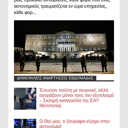
αστυνομικός τραυματίζεται εν ώρα υπηρεσίας,
κάθε φορ...
ΔΗΜΟΦΙΛΕΙΣ ΑΝΑΡΤΗΣΕΙΣ ΕΒΔΟΜΑΔΑΣ
Έσωσαν πολίτη με τουρνικέ, αλλά
αγοράζουν μόνοι τους τον εξοπλισμό
– Σκληρή καταγγελία της ΕΑΥ
Μεσσηνίας
Ω Θεέ μου, τι ξουράφια είχαμε στην
αστυνομία!