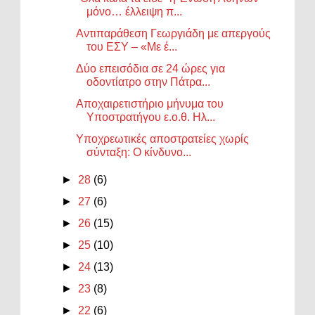
μόνο… έλλειψη π...
Αντιπαράθεση Γεωργιάδη με απεργούς
του ΕΣΥ – «Με έ...
Δύο επεισόδια σε 24 ώρες για
οδοντίατρο στην Πάτρα...
Αποχαιρετιστήριο μήνυμα του
Υποστρατήγου ε.ο.θ. Ηλ...
Υποχρεωτικές αποστρατείες χωρίς
σύνταξη: Ο κίνδυνο...
►
28
(6)
►
27
(6)
►
26
(15)
►
25
(10)
►
24
(13)
►
23
(8)
►
22
(6)