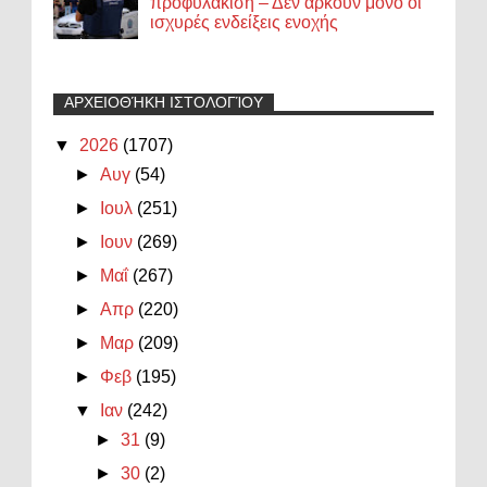
προφυλάκιση – Δεν αρκούν μόνο οι
ισχυρές ενδείξεις ενοχής
ΑΡΧΕΙΟΘΉΚΗ ΙΣΤΟΛΟΓΊΟΥ
▼
2026
(1707)
►
Αυγ
(54)
►
Ιουλ
(251)
►
Ιουν
(269)
►
Μαΐ
(267)
►
Απρ
(220)
►
Μαρ
(209)
►
Φεβ
(195)
▼
Ιαν
(242)
►
31
(9)
►
30
(2)