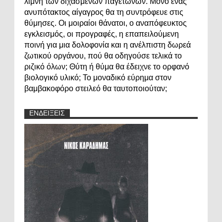
λίμνη των διχασμένων παγετώνων. Μόνο ένας
ανυπότακτος αίγαγρος θα τη συντρόφευε στις
θύμησες. Οι μοιραίοι θάνατοι, ο αναπόφευκτος
εγκλεισμός, οι προγραφές, η επαπειλούμενη
ποινή για μια δολοφονία και η ανέλπιστη δωρεά
ζωτικού οργάνου, πού θα οδηγούσε τελικά το
ριζικό όλων; Θύτη ή θύμα θα έδειχνε το ορφανό
βιολογικό υλικό; Το μοναδικό εύρημα στον
βαμβακοφόρο στειλεό θα ταυτοποιούταν;
ΕΝΔΕΙΞΕΙΣ