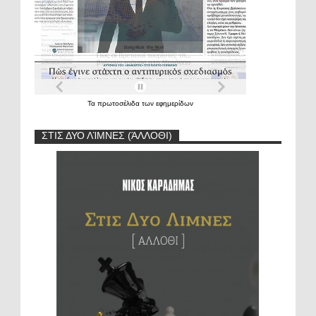
Τα
πρωτοσέλιδα
των
εφημερίδων
ΣΤΙΣ ΔΥΟ ΛΊΜΝΕΣ (ΆΛΛΟΘΙ)