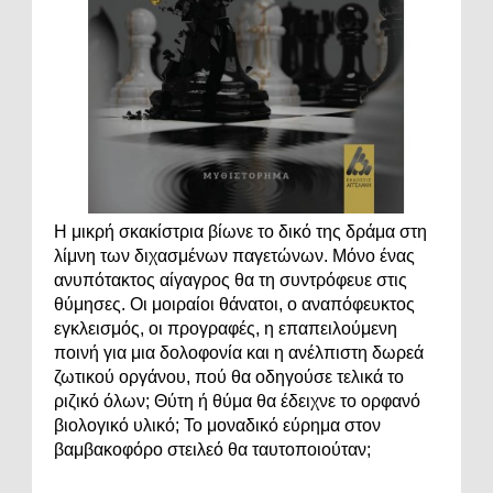
Η μικρή σκακίστρια βίωνε το δικό της δράμα στη
λίμνη των διχασμένων παγετώνων. Μόνο ένας
ανυπότακτος αίγαγρος θα τη συντρόφευε στις
θύμησες. Οι μοιραίοι θάνατοι, ο αναπόφευκτος
εγκλεισμός, οι προγραφές, η επαπειλούμενη
ποινή για μια δολοφονία και η ανέλπιστη δωρεά
ζωτικού οργάνου, πού θα οδηγούσε τελικά το
ριζικό όλων; Θύτη ή θύμα θα έδειχνε το ορφανό
βιολογικό υλικό; Το μοναδικό εύρημα στον
βαμβακοφόρο στειλεό θα ταυτοποιούταν;