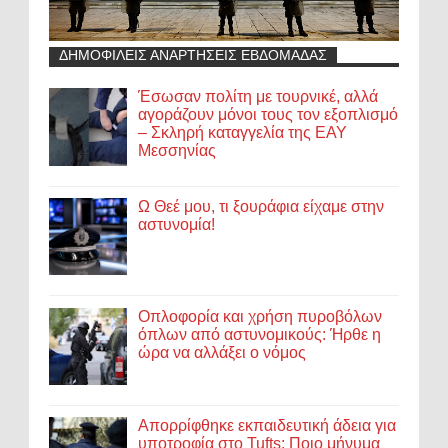
ΔΗΜΟΦΙΛΕΙΣ ΑΝΑΡΤΗΣΕΙΣ ΕΒΔΟΜΑΔΑΣ
Έσωσαν πολίτη με τουρνικέ, αλλά
αγοράζουν μόνοι τους τον εξοπλισμό
– Σκληρή καταγγελία της ΕΑΥ
Μεσσηνίας
Ω Θεέ μου, τι ξουράφια είχαμε στην
αστυνομία!
Οπλοφορία και χρήση πυροβόλων
όπλων από αστυνομικούς: Ήρθε η
ώρα να αλλάξει ο νόμος
Απορρίφθηκε εκπαιδευτική άδεια για
υποτροφία στο Tufts: Ποιο μήνυμα