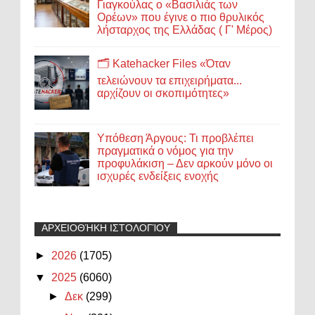
Γιαγκούλας ο «Βασιλιάς των
Ορέων» που έγινε ο πιο θρυλικός
λήσταρχος της Ελλάδας ( Γ' Μέρος)
🗂️ Katehacker Files «Όταν
τελειώνουν τα επιχειρήματα...
αρχίζουν οι σκοπιμότητες»
Υπόθεση Άργους: Τι προβλέπει
πραγματικά ο νόμος για την
προφυλάκιση – Δεν αρκούν μόνο οι
ισχυρές ενδείξεις ενοχής
ΑΡΧΕΙΟΘΉΚΗ ΙΣΤΟΛΟΓΊΟΥ
►
2026
(1705)
▼
2025
(6060)
►
Δεκ
(299)