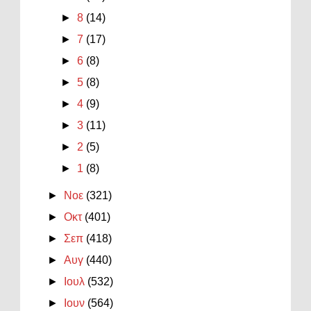
►
8
(14)
►
7
(17)
►
6
(8)
►
5
(8)
►
4
(9)
►
3
(11)
►
2
(5)
►
1
(8)
►
Νοε
(321)
►
Οκτ
(401)
►
Σεπ
(418)
►
Αυγ
(440)
►
Ιουλ
(532)
►
Ιουν
(564)