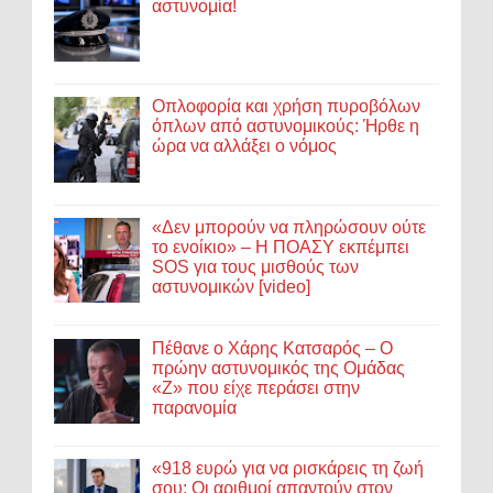
αστυνομία!
Οπλοφορία και χρήση πυροβόλων
όπλων από αστυνομικούς: Ήρθε η
ώρα να αλλάξει ο νόμος
«Δεν μπορούν να πληρώσουν ούτε
το ενοίκιο» – Η ΠΟΑΣΥ εκπέμπει
SOS για τους μισθούς των
αστυνομικών [video]
Πέθανε ο Χάρης Κατσαρός – Ο
πρώην αστυνομικός της Ομάδας
«Ζ» που είχε περάσει στην
παρανομία
«918 ευρώ για να ρισκάρεις τη ζωή
σου; Οι αριθμοί απαντούν στον