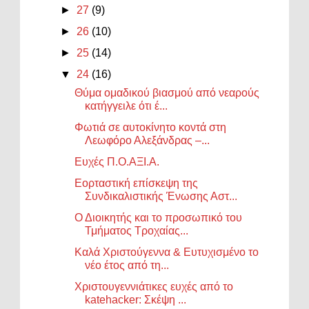
►
27
(9)
►
26
(10)
►
25
(14)
▼
24
(16)
Θύμα ομαδικού βιασμού από νεαρούς
κατήγγειλε ότι έ...
Φωτιά σε αυτοκίνητο κοντά στη
Λεωφόρο Αλεξάνδρας –...
Ευχές Π.Ο.ΑΞΙ.Α.
Εορταστική επίσκεψη της
Συνδικαλιστικής Ένωσης Αστ...
Ο Διοικητής και το προσωπικό του
Τμήματος Τροχαίας...
Καλά Χριστούγεννα & Ευτυχισμένο το
νέο έτος από τη...
Χριστουγεννιάτικες ευχές από το
katehacker: Σκέψη ...