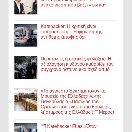
ανακοίνωση που βάζει «φωτιά»
Katehacker: Η κριτική είναι
ευπρόσδεκτη – Η φίμωση της
αντίθετης άποψης όχι
Περιπολίες ή στατικές φυλάξεις; Η
αξιολόγηση κινδύνου καθορίζει τον
σύγχρονο αστυνομικό σχεδιασμό
«Το άγνωστο Εγκληματολογικό
Μουσείο της Ελλάδας:Φώτης
Γιαγκούλας ο «Βασιλιάς των
Ορέων» που έγινε ο πιο θρυλικός
λήσταρχος της Ελλάδας ( Γ' Μέρος)
🗂️ Katehacker Files «Όταν