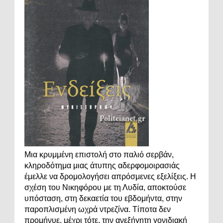
Μια κρυμμένη επιστολή στο παλιό σερβάν,
κληροδότημα μιας άτυπης αδερφομοιρασιάς
έμελλε να δρομολογήσει απρόσμενες εξελίξεις. Η
σχέση του Νικηφόρου με τη Λυδία, αποκτούσε
υπόσταση, στη δεκαετία του εβδομήντα, στην
παροπλισμένη ωχρά ντρεζίνα. Τίποτα δεν
προμήνυε, μέχρι τότε, την ανεξήγητη γονιδιακή