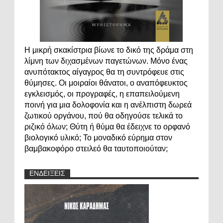
Η μικρή σκακίστρια βίωνε το δικό της δράμα στη
λίμνη των διχασμένων παγετώνων. Μόνο ένας
ανυπότακτος αίγαγρος θα τη συντρόφευε στις
θύμησες. Οι μοιραίοι θάνατοι, ο αναπόφευκτος
εγκλεισμός, οι προγραφές, η επαπειλούμενη
ποινή για μια δολοφονία και η ανέλπιστη δωρεά
ζωτικού οργάνου, πού θα οδηγούσε τελικά το
ριζικό όλων; Θύτη ή θύμα θα έδειχνε το ορφανό
βιολογικό υλικό; Το μοναδικό εύρημα στον
βαμβακοφόρο στειλεό θα ταυτοποιούταν;
ΕΝΔΕΙΞΕΙΣ