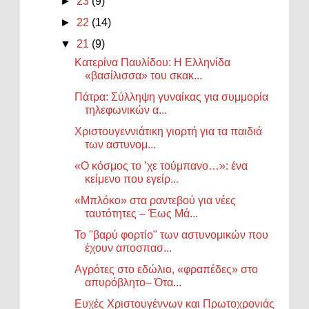
►
23
(9)
►
22
(14)
▼
21
(9)
Κατερίνα Παυλίδου: Η Ελληνίδα
«βασίλισσα» του σκακ...
Πάτρα: Σύλληψη γυναίκας για συμμορία
τηλεφωνικών α...
Χριστουγεννιάτικη γιορτή για τα παιδιά
των αστυνομ...
«Ο κόσμος το ’χε τούμπανο…»: ένα
κείμενο που εγείρ...
«Μπλόκο» στα ραντεβού για νέες
ταυτότητες – Έως Μά...
Το "βαρύ φορτίο" των αστυνομικών που
έχουν αποσπασ...
Αγρότες στο εδώλιο, «φραπέδες» στο
απυρόβλητο– Ότα...
Ευχές Χριστουγέννων και Πρωτοχρονιάς