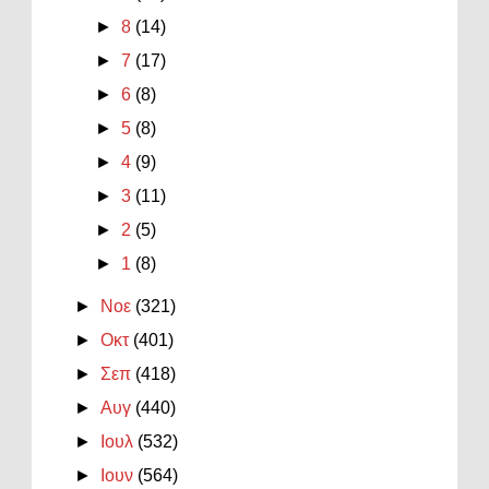
►
8
(14)
►
7
(17)
►
6
(8)
►
5
(8)
►
4
(9)
►
3
(11)
►
2
(5)
►
1
(8)
►
Νοε
(321)
►
Οκτ
(401)
►
Σεπ
(418)
►
Αυγ
(440)
►
Ιουλ
(532)
►
Ιουν
(564)