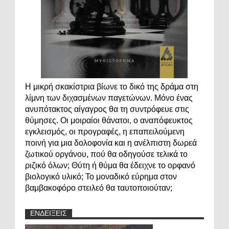
Η μικρή σκακίστρια βίωνε το δικό της δράμα στη
λίμνη των διχασμένων παγετώνων. Μόνο ένας
ανυπότακτος αίγαγρος θα τη συντρόφευε στις
θύμησες. Οι μοιραίοι θάνατοι, ο αναπόφευκτος
εγκλεισμός, οι προγραφές, η επαπειλούμενη
ποινή για μια δολοφονία και η ανέλπιστη δωρεά
ζωτικού οργάνου, πού θα οδηγούσε τελικά το
ριζικό όλων; Θύτη ή θύμα θα έδειχνε το ορφανό
βιολογικό υλικό; Το μοναδικό εύρημα στον
βαμβακοφόρο στειλεό θα ταυτοποιούταν;
ΕΝΔΕΙΞΕΙΣ