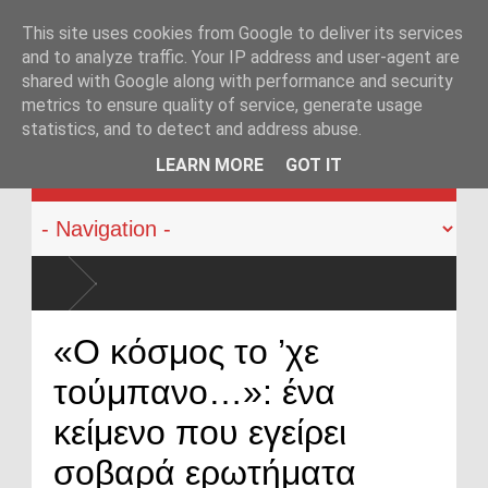
This site uses cookies from Google to deliver its services
and to analyze traffic. Your IP address and user-agent are
shared with Google along with performance and security
metrics to ensure quality of service, generate usage
statistics, and to detect and address abuse.
KATEHACKER
LEARN MORE
GOT IT
άξει
«Ο κόσμος το ’χε
τούμπανο…»: ένα
κείμενο που εγείρει
σοβαρά ερωτήματα