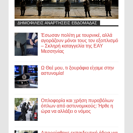
ΔΗΜΟΦΙΛΕΙΣ ΑΝΑΡΤΗΣΕΙΣ ΕΒΔΟΜΑΔΑΣ
Έσωσαν πολίτη με τουρνικέ, αλλά
αγοράζουν μόνοι τους τον εξοπλισμό
– Σκληρή καταγγελία της ΕΑΥ
Μεσσηνίας
Ω Θεέ μου, τι ξουράφια είχαμε στην
αστυνομία!
Οπλοφορία και χρήση πυροβόλων
όπλων από αστυνομικούς: Ήρθε η
ώρα να αλλάξει ο νόμος
Απορρίφθηκε εκπαιδευτική άδεια για