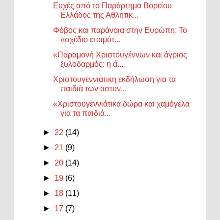
Ευχές από το Παράρτημα Βορείου
Ελλάδος της Αθλητικ...
Φόβος και παράνοια στην Ευρώπη: Το
«σχέδιο ετοιμότ...
«Παραμονή Χριστουγέννων και άγριος
ξυλοδαρμός: η ά...
Χριστουγεννιάτικη εκδήλωση για τα
παιδιά των αστυν...
«Χριστουγεννιάτικα δώρα και χαμόγελα
για τα παιδιά...
►
22
(14)
►
21
(9)
►
20
(14)
►
19
(6)
►
18
(11)
►
17
(7)