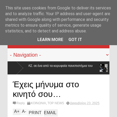
This site uses cookies from Google to deliver its services
and to analyze traffic. Your IP address and user-agent are
shared with Google along with performance and security
metrics to ensure quality of service, generate usage
statistics, and to detect and address abuse.
KATEHACKER
LEARN MORE
GOT IT
πό τα κορυφαία πανεπιστήμια του
Συνελήφθη στην Καλλιθέα καταζητούμ
«Έντικ»
Σκαφτούρου, Ρουμπέτη,
Έχεις μήνυμα στο
κινητό σου…
Reply
ΚΟΙΝΩΝΙΑ
,
TOP NEWS
Δεκεμβρίου 23, 2025
A
+
A
-
PRINT
EMAIL