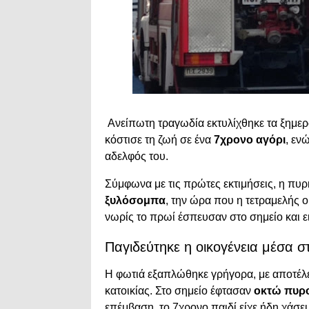
Ανείπωτη τραγωδία εκτυλίχθηκε τα ξημε
κόστισε τη ζωή σε ένα
7χρονο αγόρι
, εν
αδελφός του.
Σύμφωνα με τις πρώτες εκτιμήσεις, η πυρ
ξυλόσομπα
, την ώρα που η τετραμελής ο
νωρίς το πρωί έσπευσαν στο σημείο και 
Παγιδεύτηκε η οικογένεια μέσα στ
Η φωτιά εξαπλώθηκε γρήγορα, με αποτέλεσ
κατοικίας. Στο σημείο έφτασαν
οκτώ πυρο
επέμβαση, το 7χρονο παιδί είχε ήδη χάσει