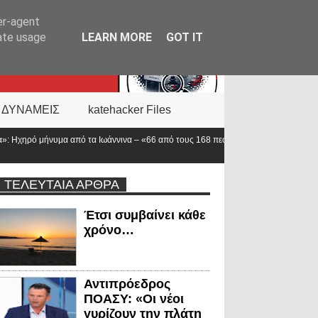
er-agent
rate usage
LEARN MORE
GOT IT
 ΔΥΝΑΜΕΙΣ
katehacker Files
ινα – «66 από τους 168 πεσόντες αστυνομικούς υπηρετούσαν στην
ΤΕΛΕΥΤΑΙΑ ΑΡΘΡΑ
Έτσι συμβαίνει κάθε
χρόνο…
Αντιπρόεδρος
ΠΟΑΣΥ: «Οι νέοι
γυρίζουν την πλάτη