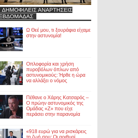
ΔΗΜΟΦΙΛΕΙΣ ΑΝΑΡΤΗΣΕΙΣ
ΕΒΔΟΜΑΔΑΣ
Ω Θεέ μου, τι ξουράφια είχαμε
στην αστυνομία!
Οπλοφορία και χρήση
πυροβόλων όπλων από
αστυνομικούς: Ήρθε η ώρα
να αλλάξει ο νόμος
Πέθανε ο Χάρης Κατσαρός –
Ο πρώην αστυνομικός της
Ομάδας «Ζ» που είχε
περάσει στην παρανομία
«918 ευρώ για να ρισκάρεις
τη ζωή σου; Οι αριθμοί