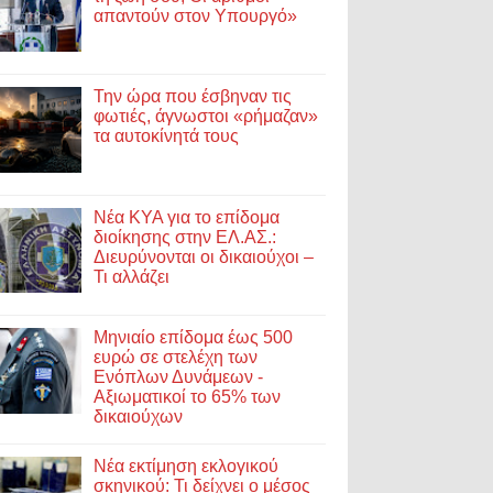
απαντούν στον Υπουργό»
Την ώρα που έσβηναν τις
φωτιές, άγνωστοι «ρήμαζαν»
τα αυτοκίνητά τους
Νέα ΚΥΑ για το επίδομα
διοίκησης στην ΕΛ.ΑΣ.:
Διευρύνονται οι δικαιούχοι –
Τι αλλάζει
Μηνιαίο επίδομα έως 500
ευρώ σε στελέχη των
Ενόπλων Δυνάμεων -
Αξιωματικοί το 65% των
δικαιούχων
Νέα εκτίμηση εκλογικού
σκηνικού: Τι δείχνει ο μέσος