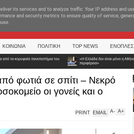
ΊΑ
liver its services and to analyze traffic. Your IP address and us
rmance and security metrics to ensure quality of service, gene
buse.
ΚΟΙΝΩΝΙΑ
ΠΟΛΙΤΙΚΗ
TOP NEWS
ΕΝΟΠΛΕΣ
α του
«Η Ελλάδα δεν είναι μόνο η Αθήνα»: Ηχηρό μήνυμα από τα Ιωάνν
περιφέρεια»
πό φωτιά σε σπίτι – Νεκρό
σοκομείο οι γονείς και ο
A
-
A
+
PRINT
EMAIL