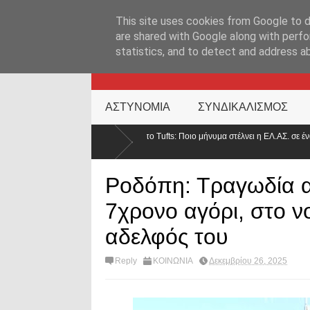
ΑΡΧΙΚΉ ΣΕΛΊΔΑ
ΕΛΛΑΔΑ
ΕΠΙΚΑΙΡΟΤΗΤΑ
ΕΠΙΚΟΙΝΩΝ
This site uses cookies from Google to de
are shared with Google along with perfo
statistics, and to detect and address a
KATEHACKER
ΑΣΤΥΝΟΜΙΑ
ΣΥΝΔΙΚΑΛΙΣΜΟΣ
οφία στο Tufts: Ποιο μήνυμα στέλνει η ΕΛ.ΑΣ. σε ένα από τα κορυφαία πανεπιστήμι
Ροδόπη: Τραγωδία α
7χρονο αγόρι, στο νο
αδελφός του
Reply
ΚΟΙΝΩΝΙΑ
Δεκεμβρίου 26, 2025