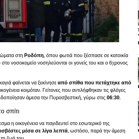
ρώματα στη
Ροδόπη
, όπου φωτιά που ξέσπασε σε κατοικία
ώ στο νοσοκομείο νοσηλεύονται οι γονείς του και ο 6χρονος
καγιά φαίνεται να ξεκίνησε
από σπίθα που πετάχτηκε από
ικογένεια κοιμόταν. Γείτονες που αντιλήφθηκαν τις φλόγες
ειδοποίησαν άμεσα την Πυροσβεστική, γύρω στις
06:30
.
ο σπίτι
μα η οικογένεια να παγιδευτεί στο εσωτερικό της
σβέστες μέσα σε λίγα λεπτά
, ωστόσο, παρά την άμεση
 τη ζωή του.