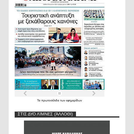
Τα
πρωτοσέλιδα
των
εφημερίδων
ΣΤΙΣ ΔΥΟ ΛΊΜΝΕΣ (ΆΛΛΟΘΙ)