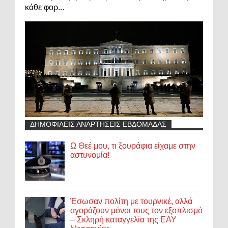
κάθε φορ...
ΔΗΜΟΦΙΛΕΙΣ ΑΝΑΡΤΗΣΕΙΣ ΕΒΔΟΜΑΔΑΣ
Ω Θεέ μου, τι ξουράφια είχαμε στην
αστυνομία!
Έσωσαν πολίτη με τουρνικέ, αλλά
αγοράζουν μόνοι τους τον εξοπλισμό
– Σκληρή καταγγελία της ΕΑΥ