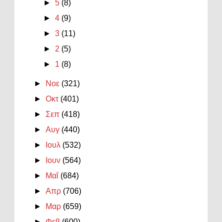
►
5
(8)
►
4
(9)
►
3
(11)
►
2
(5)
►
1
(8)
►
Νοε
(321)
►
Οκτ
(401)
►
Σεπ
(418)
►
Αυγ
(440)
►
Ιουλ
(532)
►
Ιουν
(564)
►
Μαΐ
(684)
►
Απρ
(706)
►
Μαρ
(659)
►
Φεβ
(600)