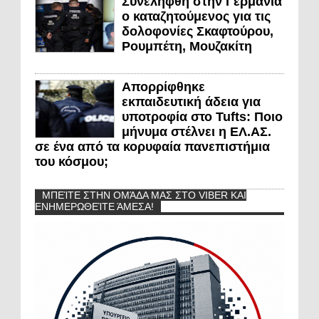
Συνελήφθη στην Γερμανία
ο καταζητούμενος για τις
δολοφονίες Σκαφτούρου,
Ρουμπέτη, Μουζακίτη
Απορρίφθηκε
εκπαιδευτική άδεια για
υποτροφία στο Tufts: Ποιο
μήνυμα στέλνει η ΕΛ.ΑΣ.
σε ένα από τα κορυφαία πανεπιστήμια
του κόσμου;
ΜΠΕΊΤΕ ΣΤΗΝ ΟΜΆΔΑ ΜΑΣ ΣΤΟ VIBER ΚΑΙ
ΕΝΗΜΕΡΩΘΕΊΤΕ ΆΜΕΣΑ!