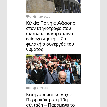
0
4-29-2025
Κιλκίς: Ποινή φυλάκισης
στον κτηνοτρόφο που
σκότωσε με καραμπίνα
επίδοξο ληστή – Στη
φυλακή ο συνεργός του
θύματος
0
4-29-2025
Κατηγορηματικό «όχι»
Πιερρακάκη στη 13η
σύνταξη – Παραμένει το