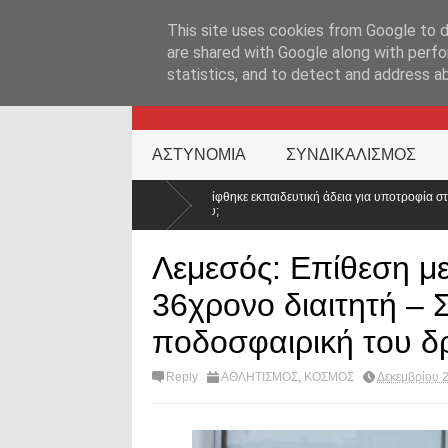
ΑΡΧΙΚΉ ΣΕΛΊΔΑ
ΕΛΛΑΔΑ
ΕΠΙΚΑΙΡΟΤΗΤΑ
ΕΠΙΚΟΙΝΩΝ
This site uses cookies from Google to de
are shared with Google along with perfo
statistics, and to detect and address a
KATEHACKER
ΑΣΤΥΝΟΜΙΑ
ΣΥΝΔΙΚΑΛΙΣΜΟΣ
Απορρίφθηκε εκπαιδευτική άδεια για υποτροφία στο Tufts: Ποιο μήνυμα στέλνει η 
κόσμου;
Λεμεσός: Επίθεση με
36χρονο διαιτητή – 
ποδοσφαιρική του δ
Reply
ΑΘΛΗΤΙΣΜΟΣ
,
ΚΟΣΜΟΣ
Δεκεμβρίου 