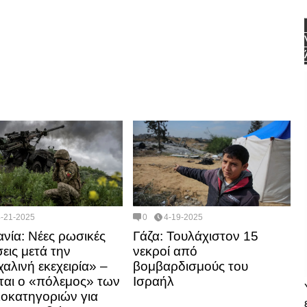
4-21-2025
0
4-19-2025
νία: Νέες ρωσικές
Γάζα: Τουλάχιστον 15
σεις μετά την
νεκροί από
αλινή εκεχειρία» –
βομβαρδισμούς του
ται ο «πόλεμος» των
Ισραήλ
οκατηγοριών για