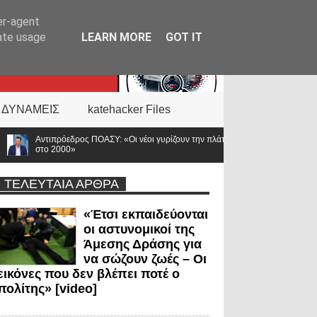
er-agent
rate usage
LEARN MORE
GOT IT
 ΔΥΝΑΜΕΙΣ
katehacker Files
Οι νέοι γυρίζουν την πλάτη στην ΕΛ.ΑΣ. – Οι βάσεις κατρακύλησαν και οι μισθοί έμ
ΤΕΛΕΥΤΑΙΑ ΑΡΘΡΑ
«Έτσι εκπαιδεύονται
οι αστυνομικοί της
Άμεσης Δράσης για
να σώζουν ζωές – Οι
εικόνες που δεν βλέπει ποτέ ο
πολίτης» [video]