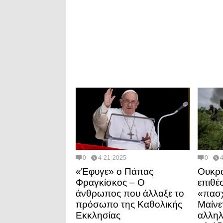
0
4-21-2025
0
«Έφυγε» ο Πάπας
Ουκρα
Φραγκίσκος – Ο
επιθέ
άνθρωπος που άλλαξε το
«πασχ
πρόσωπο της Καθολικής
Μαίνε
Εκκλησίας
αλληλ