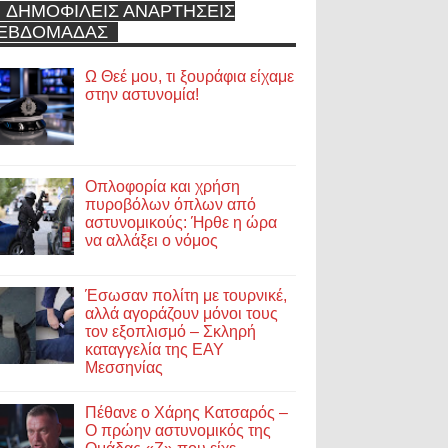
ΔΗΜΟΦΙΛΕΙΣ ΑΝΑΡΤΗΣΕΙΣ
ΕΒΔΟΜΑΔΑΣ
Ω Θεέ μου, τι ξουράφια είχαμε
στην αστυνομία!
Οπλοφορία και χρήση
πυροβόλων όπλων από
αστυνομικούς: Ήρθε η ώρα
να αλλάξει ο νόμος
Έσωσαν πολίτη με τουρνικέ,
αλλά αγοράζουν μόνοι τους
τον εξοπλισμό – Σκληρή
καταγγελία της ΕΑΥ
Μεσσηνίας
Πέθανε ο Χάρης Κατσαρός –
Ο πρώην αστυνομικός της