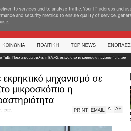
ΊΑ
liver its services and to analyze traffic. Your IP address and us
rmance and security metrics to ensure quality of service, gene
buse.
ΚΟΙΝΩΝΙΑ
ΠΟΛΙΤΙΚΗ
TOP NEWS
ΕΝΟΠΛΕΣ
ΕΛ.ΑΣ. σε ένα από τα κορυφαία πανεπιστήμια του
Αντιπρόεδρος ΠΟΑΣΥ: «
στο 2000»
 εκρηκτικό μηχανισμό σε
Στο μικροσκόπιο η
ραστηριότητα
A
-
A
+
PRINT
EMAIL
25, 2025