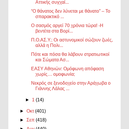
Αττικής συγχαί...
“Ο θάνατος δεν λύνεται με θάνατο” – Το
σπαρακτικό ...
Ο σασμός αργεί 70 χρόνια τώρα! -Η
βεντέτα στα Βορί...
Π.Ο.ΑΣ.Υ.: Οι αστυνομικοί σώζουν ζωές,
αλλά η Πολι...
Πότε και πόσα θα λάβουν στρατιωτικοί
και Σώματα Ασ...
ΕΑΣΥ Αθηνών: Ομόφωνη απόφαση
χωρίς… ομοφωνία;
Νεκρός σε ξενοδοχείο στην Αράχωβα ο
Γιάννης Λάλας ...
►
1
(14)
►
Οκτ
(401)
►
Σεπ
(418)
►
Αυγ
(440)