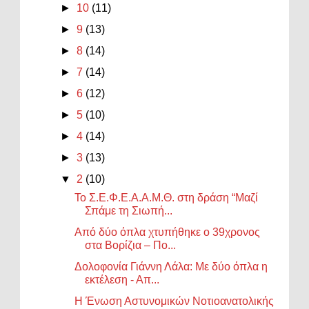
►
10
(11)
►
9
(13)
►
8
(14)
►
7
(14)
►
6
(12)
►
5
(10)
►
4
(14)
►
3
(13)
▼
2
(10)
Το Σ.Ε.Φ.Ε.Α.Α.Μ.Θ. στη δράση “Μαζί
Σπάμε τη Σιωπή...
Από δύο όπλα χτυπήθηκε ο 39χρονος
στα Βορίζια – Πο...
Δολοφονία Γιάννη Λάλα: Με δύο όπλα η
εκτέλεση - Απ...
Η Ένωση Αστυνομικών Νοτιοανατολικής