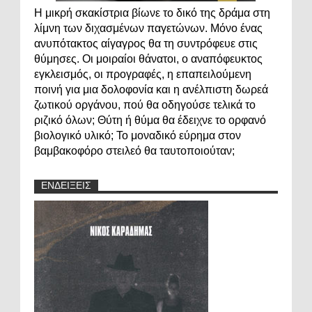
Η μικρή σκακίστρια βίωνε το δικό της δράμα στη
λίμνη των διχασμένων παγετώνων. Μόνο ένας
ανυπότακτος αίγαγρος θα τη συντρόφευε στις
θύμησες. Οι μοιραίοι θάνατοι, ο αναπόφευκτος
εγκλεισμός, οι προγραφές, η επαπειλούμενη
ποινή για μια δολοφονία και η ανέλπιστη δωρεά
ζωτικού οργάνου, πού θα οδηγούσε τελικά το
ριζικό όλων; Θύτη ή θύμα θα έδειχνε το ορφανό
βιολογικό υλικό; Το μοναδικό εύρημα στον
βαμβακοφόρο στειλεό θα ταυτοποιούταν;
ΕΝΔΕΙΞΕΙΣ