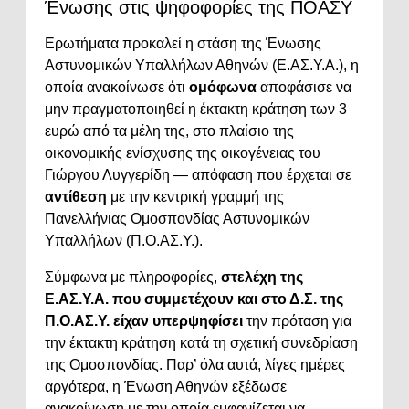
Ένωσης στις ψηφοφορίες της ΠΟΑΣΥ
Ερωτήματα προκαλεί η στάση της Ένωσης
Αστυνομικών Υπαλλήλων Αθηνών (Ε.ΑΣ.Υ.Α.), η
οποία ανακοίνωσε ότι
ομόφωνα
αποφάσισε να
μην πραγματοποιηθεί η έκτακτη κράτηση των 3
ευρώ από τα μέλη της, στο πλαίσιο της
οικονομικής ενίσχυσης της οικογένειας του
Γιώργου Λυγγερίδη — απόφαση που έρχεται σε
αντίθεση
με την κεντρική γραμμή της
Πανελλήνιας Ομοσπονδίας Αστυνομικών
Υπαλλήλων (Π.Ο.ΑΣ.Υ.).
Σύμφωνα με πληροφορίες,
στελέχη της
Ε.ΑΣ.Υ.Α. που συμμετέχουν και στο Δ.Σ. της
Π.Ο.ΑΣ.Υ. είχαν υπερψηφίσει
την πρόταση για
την έκτακτη κράτηση κατά τη σχετική συνεδρίαση
της Ομοσπονδίας. Παρ’ όλα αυτά, λίγες ημέρες
αργότερα, η Ένωση Αθηνών εξέδωσε
ανακοίνωση με την οποία εμφανίζεται να