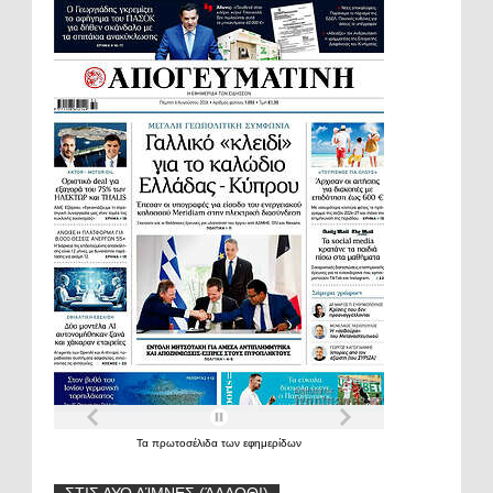
Τα
πρωτοσέλιδα
των
εφημερίδων
ΣΤΙΣ ΔΥΟ ΛΊΜΝΕΣ (ΆΛΛΟΘΙ)