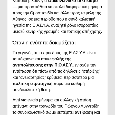
Κάποιοι μιλούν για
επικοινωνιακό τακτικισμό
— μια προσπάθεια να σταλεί διαφορετικό μήνυμα
προς την Ομοσπονδία και άλλο προς τα μέλη της
Αθήνας, σε μια περίοδο που η συνδικαλιστική
ηγεσία της Ε.ΑΣ.Υ.Α. αναζητεί ρόλο ισορροπίας
μεταξύ κεντρικής γραμμής και τοπικής απήχησης.
Όταν η ενότητα δοκιμάζεται
Το γεγονός ότι ο πρόεδρος της Ε.ΑΣ.Υ.Α. είναι
ταυτόχρονα και
επικεφαλής της
αντιπολίτευσης στην Π.Ο.ΑΣ.Υ.
, ενισχύει την
εντύπωση ότι πίσω από τις δηλώσεις “στήριξης”
και “ανεξαρτησίας” κρύβεται περισσότερο μια
πολιτική στρατηγική
παρά μια καθαρή
συνδικαλιστική θέση.
Αντί για ενιαίο μήνυμα και συλλογική στάση
απέναντι στην τραγωδία του Γιώργου Λυγγερίδη,
το συνδικαλιστικό σώμα εκπέμπει
αντίφαση και