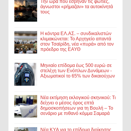
Την ώρα που έσβηναν τις φωτιές,
άγνωστοι «ρήμαζαν» τα αυτοκίνητά
τους
Η κόντρα ΕΛ.ΑΣ. – συνδικαλιστών
κλιμακώνεται: Το Αρχηγείο απαντά
στον Τσαϊρίδη, νέα «πυρά» από τον
πρόεδρο της ΕΑΥΘ
Μηνιαίο επίδομα έως 500 ευρώ σε
στελέχη των Ενόπλων Δυνάμεων -
Αξιωματικοί το 65% των δικαιούχων
Νέα εκτίμηση εκλογικού σκηνικού: Τι
δείχνει ο μέσος όρος επτά
δημοσκοπήσεων για τη Βουλή – Το
σενάριο με πιθανό κόμμα Σαμαρά
Νέα ΚΥΑ για το επίδομα διοίκησης