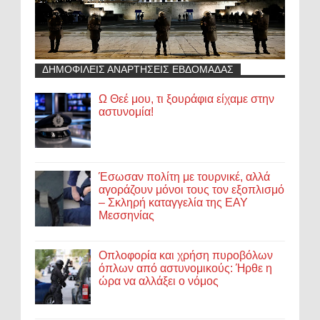
ΔΗΜΟΦΙΛΕΙΣ ΑΝΑΡΤΗΣΕΙΣ ΕΒΔΟΜΑΔΑΣ
Ω Θεέ μου, τι ξουράφια είχαμε στην
αστυνομία!
Έσωσαν πολίτη με τουρνικέ, αλλά
αγοράζουν μόνοι τους τον εξοπλισμό
– Σκληρή καταγγελία της ΕΑΥ
Μεσσηνίας
Οπλοφορία και χρήση πυροβόλων
όπλων από αστυνομικούς: Ήρθε η
ώρα να αλλάξει ο νόμος