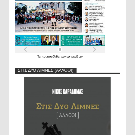
Τα
πρωτοσέλιδα
των
εφημερίδων
ΣΤΙΣ ΔΥΟ ΛΊΜΝΕΣ (ΆΛΛΟΘΙ)