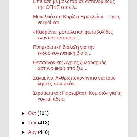
Επίθεση με μολότοφ σε αστυνομικούς
της ΟΠΚΕ στον λ...
Μακελειό στα Βορίζια Ηρακλείου – Τρεις
νεκροί και ...
«Καδρόνια, ρόπαλα και φωτοβολίδες
εναντίον αστυνομ...
Ενημερωτική διάλεξη για την
ενδοοικογενειακή βία σ...
Θεσσαλονίκη: Αγριος ξυλοδαρμός
αστυνομικού από ζευ...
Σαλαμίνα: Ανθρωποκυνηγητό για τους
ληστές που σκότ...
Στρατιωτικοί: Παρέμβαση Κομισιόν για τη
γονική άδεια
►
Οκτ
(401)
►
Σεπ
(418)
►
Αυγ
(440)