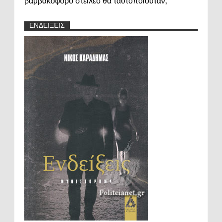
βαμβακοφόρο στειλεό θα ταυτοποιούταν;
ΕΝΔΕΙΞΕΙΣ