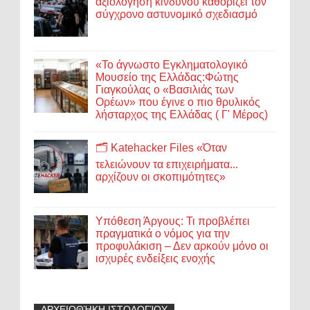
αξιολόγηση κινδύνου καθορίζει τον
σύγχρονο αστυνομικό σχεδιασμό
«Το άγνωστο Εγκληματολογικό
Μουσείο της Ελλάδας:Φώτης
Γιαγκούλας ο «Βασιλιάς των
Ορέων» που έγινε ο πιο θρυλικός
λήσταρχος της Ελλάδας ( Γ' Μέρος)
🗂️ Katehacker Files «Όταν
τελειώνουν τα επιχειρήματα...
αρχίζουν οι σκοπιμότητες»
Υπόθεση Άργους: Τι προβλέπει
πραγματικά ο νόμος για την
προφυλάκιση – Δεν αρκούν μόνο οι
ισχυρές ενδείξεις ενοχής
ΑΡΧΕΙΟΘΉΚΗ ΙΣΤΟΛΟΓΊΟΥ