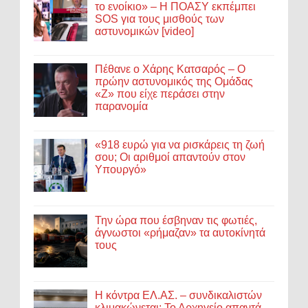
το ενοίκιο» – Η ΠΟΑΣΥ εκπέμπει
SOS για τους μισθούς των
αστυνομικών [video]
Πέθανε ο Χάρης Κατσαρός – Ο
πρώην αστυνομικός της Ομάδας
«Ζ» που είχε περάσει στην
παρανομία
«918 ευρώ για να ρισκάρεις τη ζωή
σου; Οι αριθμοί απαντούν στον
Υπουργό»
Την ώρα που έσβηναν τις φωτιές,
άγνωστοι «ρήμαζαν» τα αυτοκίνητά
τους
Η κόντρα ΕΛ.ΑΣ. – συνδικαλιστών
κλιμακώνεται: Το Αρχηγείο απαντά