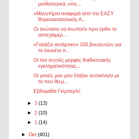
μισθολογικά, υπο...
«Μηνυτήρια αναφορά από την ΕΑΣΥ
Βορειοανατολικής Α...
Οι ανώτατοι να σιωπούν πριν έρθει το
αλτσχάιμερ…
«Γαλάζιο αντάρτικο» 100 βουλευτών για
το λουκέτο σ...
Οι πιο συχνές μορφές διαδικτυακής
εγκληματικότητας...
Οι γονείς μου μου έταξαν αυτοκίνητο με
το που θα μ...
Εβδομάδα Γκίμπερλι!
►
3
(13)
►
2
(10)
►
1
(14)
►
Οκτ
(401)