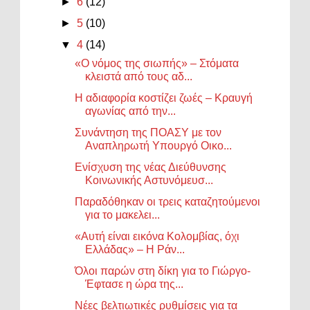
►
6
(12)
►
5
(10)
▼
4
(14)
«Ο νόμος της σιωπής» – Στόματα
κλειστά από τους αδ...
Η αδιαφορία κοστίζει ζωές – Κραυγή
αγωνίας από την...
Συνάντηση της ΠΟΑΣΥ με τον
Αναπληρωτή Υπουργό Οικο...
Ενίσχυση της νέας Διεύθυνσης
Κοινωνικής Αστυνόμευσ...
Παραδόθηκαν οι τρεις καταζητούμενοι
για το μακελει...
«Αυτή είναι εικόνα Κολομβίας, όχι
Ελλάδας» – Η Ράν...
Όλοι παρών στη δίκη για το Γιώργο-
Έφτασε η ώρα της...
Νέες βελτιωτικές ρυθμίσεις για τα