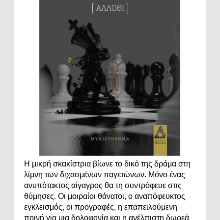
Η μικρή σκακίστρια βίωνε το δικό της δράμα στη
λίμνη των διχασμένων παγετώνων. Μόνο ένας
ανυπότακτος αίγαγρος θα τη συντρόφευε στις
θύμησες. Οι μοιραίοι θάνατοι, ο αναπόφευκτος
εγκλεισμός, οι προγραφές, η επαπειλούμενη
ποινή για μια δολοφονία και η ανέλπιστη δωρεά