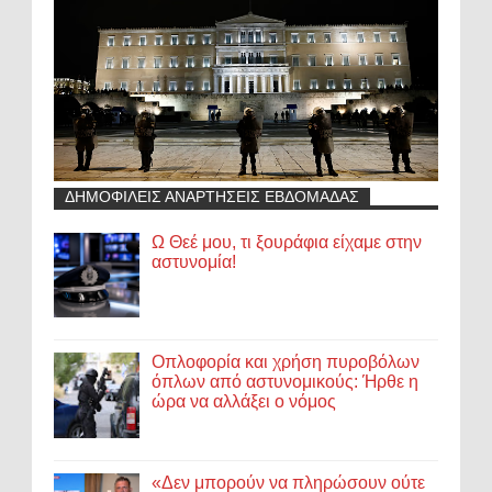
ΔΗΜΟΦΙΛΕΙΣ ΑΝΑΡΤΗΣΕΙΣ ΕΒΔΟΜΑΔΑΣ
Ω Θεέ μου, τι ξουράφια είχαμε στην
αστυνομία!
Οπλοφορία και χρήση πυροβόλων
όπλων από αστυνομικούς: Ήρθε η
ώρα να αλλάξει ο νόμος
«Δεν μπορούν να πληρώσουν ούτε