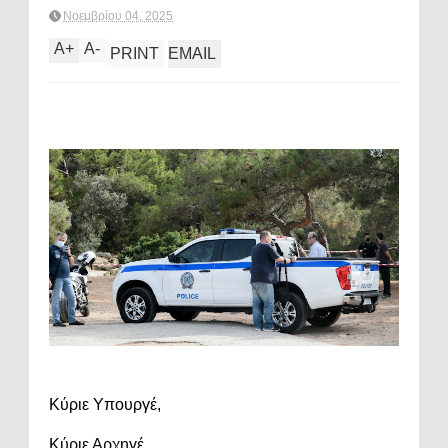
Νοεμβρίου 04, 2025
A
+
A
-
PRINT
EMAIL
Κύριε Υπουργέ,
Κύριε Αρχηγέ,