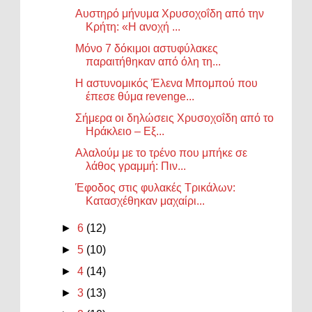
Αυστηρό μήνυμα Χρυσοχοΐδη από την
Κρήτη: «Η ανοχή ...
Μόνο 7 δόκιμοι αστυφύλακες
παραιτήθηκαν από όλη τη...
Η αστυνομικός Έλενα Μπομπού που
έπεσε θύμα revenge...
Σήμερα οι δηλώσεις Χρυσοχοΐδη από το
Ηράκλειο – Εξ...
Αλαλούμ με το τρένο που μπήκε σε
λάθος γραμμή: Πιν...
Έφοδος στις φυλακές Τρικάλων:
Κατασχέθηκαν μαχαίρι...
►
6
(12)
►
5
(10)
►
4
(14)
►
3
(13)