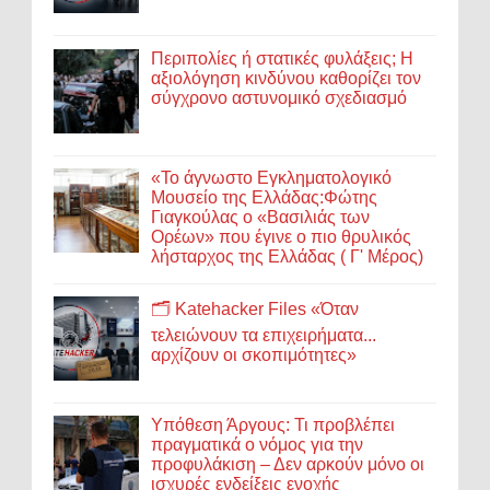
Περιπολίες ή στατικές φυλάξεις; Η
αξιολόγηση κινδύνου καθορίζει τον
σύγχρονο αστυνομικό σχεδιασμό
«Το άγνωστο Εγκληματολογικό
Μουσείο της Ελλάδας:Φώτης
Γιαγκούλας ο «Βασιλιάς των
Ορέων» που έγινε ο πιο θρυλικός
λήσταρχος της Ελλάδας ( Γ' Μέρος)
🗂️ Katehacker Files «Όταν
τελειώνουν τα επιχειρήματα...
αρχίζουν οι σκοπιμότητες»
Υπόθεση Άργους: Τι προβλέπει
πραγματικά ο νόμος για την
προφυλάκιση – Δεν αρκούν μόνο οι
ισχυρές ενδείξεις ενοχής