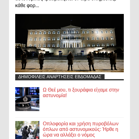
κάθε φορ...
ΔΗΜΟΦΙΛΕΙΣ ΑΝΑΡΤΗΣΕΙΣ ΕΒΔΟΜΑΔΑΣ
Ω Θεέ μου, τι ξουράφια είχαμε στην
αστυνομία!
Οπλοφορία και χρήση πυροβόλων
όπλων από αστυνομικούς: Ήρθε η
ώρα να αλλάξει ο νόμος