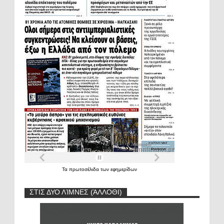
Τα
πρωτοσέλιδα
των
εφημερίδων
ΣΤΙΣ ΔΥΟ ΛΊΜΝΕΣ (ΆΛΛΟΘΙ)