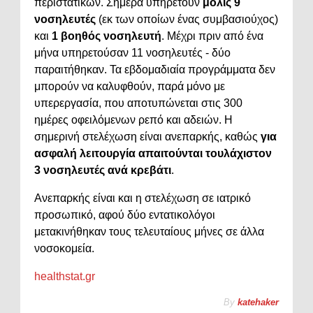
περιστατικών. Σήμερα υπηρετούν
μόλις 9
νοσηλευτές
(εκ των οποίων ένας συμβασιούχος)
και
1 βοηθός νοσηλευτή
. Μέχρι πριν από ένα
μήνα υπηρετούσαν 11 νοσηλευτές - δύο
παραιτήθηκαν. Τα εβδομαδιαία προγράμματα δεν
μπορούν να καλυφθούν, παρά μόνο με
υπερεργασία, που αποτυπώνεται στις 300
ημέρες οφειλόμενων ρεπό και αδειών. Η
σημερινή στελέχωση είναι ανεπαρκής, καθώς
για
ασφαλή λειτουργία απαιτούνται τουλάχιστον
3 νοσηλευτές ανά κρεβάτι
.
Ανεπαρκής είναι και η στελέχωση σε ιατρικό
προσωπικό, αφού δύο εντατικολόγοι
μετακινήθηκαν τους τελευταίους μήνες σε άλλα
νοσοκομεία.
healthstat.gr
By
katehaker