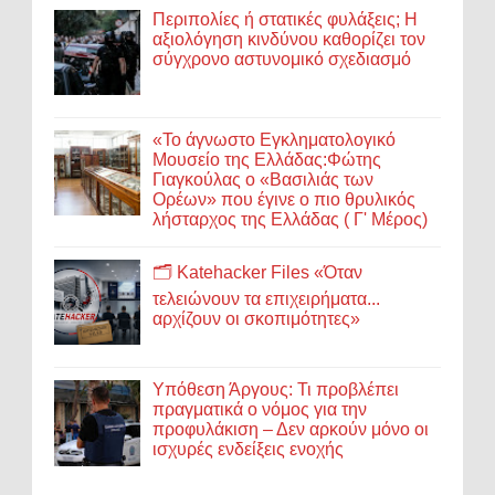
Περιπολίες ή στατικές φυλάξεις; Η
αξιολόγηση κινδύνου καθορίζει τον
σύγχρονο αστυνομικό σχεδιασμό
«Το άγνωστο Εγκληματολογικό
Μουσείο της Ελλάδας:Φώτης
Γιαγκούλας ο «Βασιλιάς των
Ορέων» που έγινε ο πιο θρυλικός
λήσταρχος της Ελλάδας ( Γ' Μέρος)
🗂️ Katehacker Files «Όταν
τελειώνουν τα επιχειρήματα...
αρχίζουν οι σκοπιμότητες»
Υπόθεση Άργους: Τι προβλέπει
πραγματικά ο νόμος για την
προφυλάκιση – Δεν αρκούν μόνο οι
ισχυρές ενδείξεις ενοχής