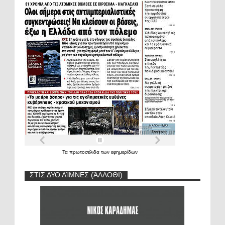
Τα
πρωτοσέλιδα
των
εφημερίδων
ΣΤΙΣ ΔΥΟ ΛΊΜΝΕΣ (ΆΛΛΟΘΙ)