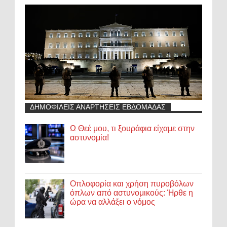
ΔΗΜΟΦΙΛΕΙΣ ΑΝΑΡΤΗΣΕΙΣ ΕΒΔΟΜΑΔΑΣ
Ω Θεέ μου, τι ξουράφια είχαμε στην
αστυνομία!
Οπλοφορία και χρήση πυροβόλων
όπλων από αστυνομικούς: Ήρθε η
ώρα να αλλάξει ο νόμος