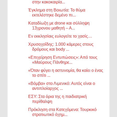
στην κακοκαιρία...
Έγκλημα στη Βοιωτία: Το θύμα
εκτελέστηκε δεμένο πι...
Καταδίωξη με drone και σύλληψη
13χρονου μαθητή – Α...
Εν εκκλησίαις ευλογείτε το χασίς…
Χρυσοχοΐδης: 1.000 κάμερες στους
δρόμους και body ...
«Επιχείρηση Εντυπώσεις»: Από τους
«Μαύρους Πάνθηρε...
«Όταν φύγει η αστυνομία, θα καίει ο ένας
το σπίτι ...
«Βόμβα» στο Λιμενικό: Αυτός είναι ο
αντιπλοίαρχος ...
ΕΣΥ: Στα όρια της η παιδιατρική
περίθαλψη
Πρόκληση στα Κατεχόμενα: Τουρκικό
στρατιωτικό όχημ...