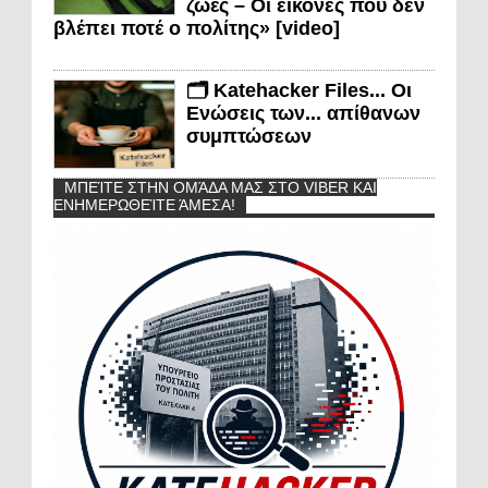
ζωές – Οι εικόνες που δεν
βλέπει ποτέ ο πολίτης» [video]
🗂️ Katehacker Files... Οι
Ενώσεις των... απίθανων
συμπτώσεων
ΜΠΕΊΤΕ ΣΤΗΝ ΟΜΆΔΑ ΜΑΣ ΣΤΟ VIBER ΚΑΙ
ΕΝΗΜΕΡΩΘΕΊΤΕ ΆΜΕΣΑ!