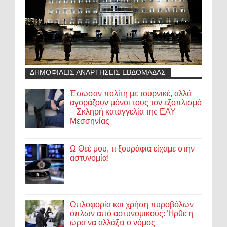
ΔΗΜΟΦΙΛΕΙΣ ΑΝΑΡΤΗΣΕΙΣ ΕΒΔΟΜΑΔΑΣ
Έσωσαν πολίτη με τουρνικέ, αλλά
αγοράζουν μόνοι τους τον εξοπλισμό
– Σκληρή καταγγελία της ΕΑΥ
Μεσσηνίας
Ω Θεέ μου, τι ξουράφια είχαμε στην
αστυνομία!
Οπλοφορία και χρήση πυροβόλων
όπλων από αστυνομικούς: Ήρθε η
ώρα να αλλάξει ο νόμος