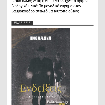
ριζικό όλων; Θύτη ή θύμα θα έδειχνε το ορφανό
βιολογικό υλικό; Το μοναδικό εύρημα στον
βαμβακοφόρο στειλεό θα ταυτοποιούταν;
ΕΝΔΕΙΞΕΙΣ