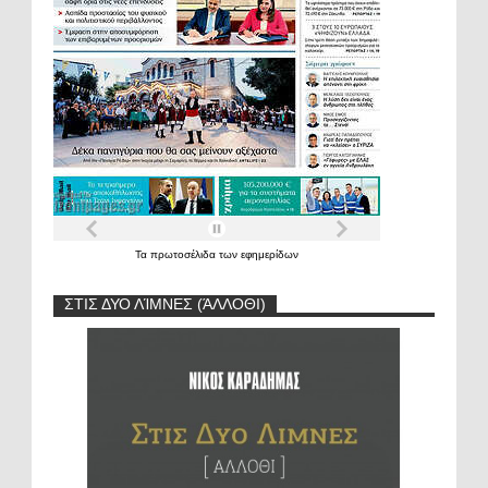
Τα
πρωτοσέλιδα
των
εφημερίδων
ΣΤΙΣ ΔΥΟ ΛΊΜΝΕΣ (ΆΛΛΟΘΙ)