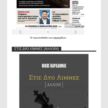
Τα
πρωτοσέλιδα
των
εφημερίδων
ΣΤΙΣ ΔΥΟ ΛΊΜΝΕΣ (ΆΛΛΟΘΙ)