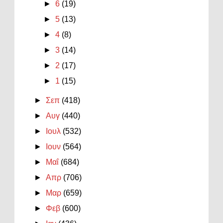
►
6
(19)
►
5
(13)
►
4
(8)
►
3
(14)
►
2
(17)
►
1
(15)
►
Σεπ
(418)
►
Αυγ
(440)
►
Ιουλ
(532)
►
Ιουν
(564)
►
Μαΐ
(684)
►
Απρ
(706)
►
Μαρ
(659)
►
Φεβ
(600)