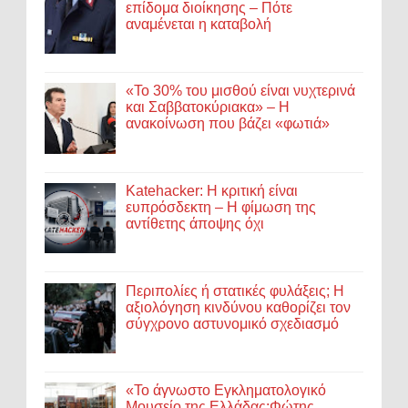
επίδομα διοίκησης – Πότε
αναμένεται η καταβολή
«Το 30% του μισθού είναι νυχτερινά
και Σαββατοκύριακα» – Η
ανακοίνωση που βάζει «φωτιά»
Katehacker: Η κριτική είναι
ευπρόσδεκτη – Η φίμωση της
αντίθετης άποψης όχι
Περιπολίες ή στατικές φυλάξεις; Η
αξιολόγηση κινδύνου καθορίζει τον
σύγχρονο αστυνομικό σχεδιασμό
«Το άγνωστο Εγκληματολογικό
Μουσείο της Ελλάδας:Φώτης