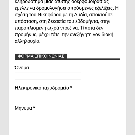
κληροδότημα μιας άτυπης αδερφομοιρασιάς
έμελλε να δρομολογήσει απρόσμενες εξελίξεις. Η
σχέση του Νικηφόρου με τη Λυδία, αποκτούσε
υπόσταση, στη δεκαετία του εβδομήντα, στην
παροπλισμένη ωχρά ντρεζίνα. Τίποτα δεν
προμήνυε, μέχρι τότε, την ανεξήγητη γονιδιακή
αλληλουχία.
ΦΟΡΜΑ ΕΠΙΚΟΙΝΩΝΙΑΣ
Όνομα
Ηλεκτρονικό ταχυδρομείο
*
Μήνυμα
*