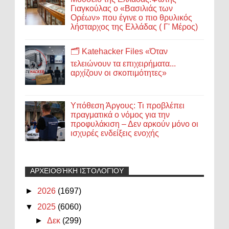
Γιαγκούλας ο «Βασιλιάς των
Ορέων» που έγινε ο πιο θρυλικός
λήσταρχος της Ελλάδας ( Γ' Μέρος)
🗂️ Katehacker Files «Όταν
τελειώνουν τα επιχειρήματα...
αρχίζουν οι σκοπιμότητες»
Υπόθεση Άργους: Τι προβλέπει
πραγματικά ο νόμος για την
προφυλάκιση – Δεν αρκούν μόνο οι
ισχυρές ενδείξεις ενοχής
ΑΡΧΕΙΟΘΉΚΗ ΙΣΤΟΛΟΓΊΟΥ
►
2026
(1697)
▼
2025
(6060)
►
Δεκ
(299)