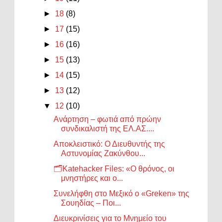
►
18
(8)
►
17
(15)
►
16
(16)
►
15
(13)
►
14
(15)
►
13
(12)
▼
12
(10)
Ανάρτηση – φωτιά από πρώην
συνδικαλιστή της ΕΛ.ΑΣ....
Αποκλειστικό: Ο Διευθυντής της
Αστυνομίας Ζακύνθου...
🗂️Katehacker Files: «Ο θρόνος, οι
μνηστήρες και ο...
Συνελήφθη στο Μεξικό ο «Greken» της
Σουηδίας – Ποι...
Διευκρινίσεις για το Μνημείο του