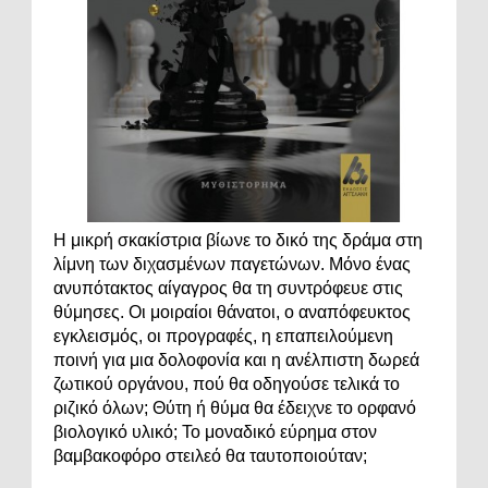
Η μικρή σκακίστρια βίωνε το δικό της δράμα στη
λίμνη των διχασμένων παγετώνων. Μόνο ένας
ανυπότακτος αίγαγρος θα τη συντρόφευε στις
θύμησες. Οι μοιραίοι θάνατοι, ο αναπόφευκτος
εγκλεισμός, οι προγραφές, η επαπειλούμενη
ποινή για μια δολοφονία και η ανέλπιστη δωρεά
ζωτικού οργάνου, πού θα οδηγούσε τελικά το
ριζικό όλων; Θύτη ή θύμα θα έδειχνε το ορφανό
βιολογικό υλικό; Το μοναδικό εύρημα στον
βαμβακοφόρο στειλεό θα ταυτοποιούταν;