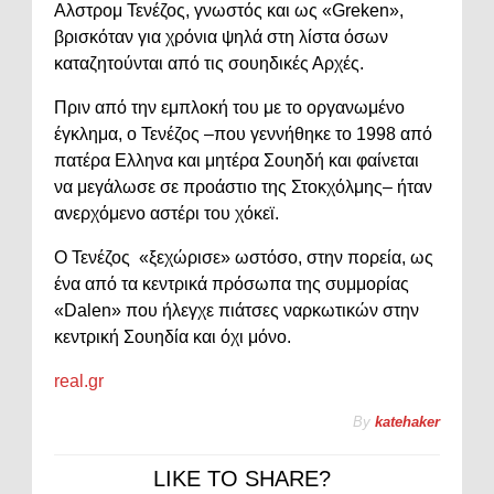
Αλστρομ Τενέζος, γνωστός και ως «Greken»,
βρισκόταν για χρόνια ψηλά στη λίστα όσων
καταζητούνται από τις σουηδικές Αρχές.
Πριν από την εμπλοκή του με το οργανωμένο
έγκλημα, ο Τενέζος –που γεννήθηκε το 1998 από
πατέρα Ελληνα και μητέρα Σουηδή και φαίνεται
να μεγάλωσε σε προάστιο της Στοκχόλμης– ήταν
ανερχόμενο αστέρι του χόκεϊ.
Ο Τενέζος «ξεχώρισε» ωστόσο, στην πορεία, ως
ένα από τα κεντρικά πρόσωπα της συμμορίας
«Dalen» που ήλεγχε πιάτσες ναρκωτικών στην
κεντρική Σουηδία και όχι μόνο.
real.gr
By
katehaker
LIKE TO SHARE?