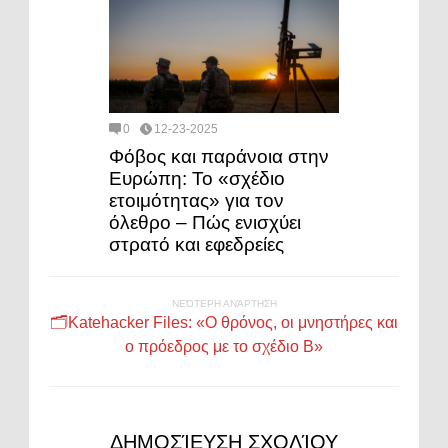
0
12-23-2025
Φόβος και παράνοια στην
Ευρώπη: Το «σχέδιο
ετοιμότητας» για τον
όλεθρο – Πώς ενισχύει
στρατό και εφεδρείες
ΝΕΌΤΕΡΗ ΑΝΆΡΤΗΣΗ
🗂️Katehacker Files: «Ο θρόνος, οι μνηστήρες και
ο πρόεδρος με το σχέδιο Β»
ΔΗΜΟΣΊΕΥΣΗ ΣΧΟΛΊΟΥ