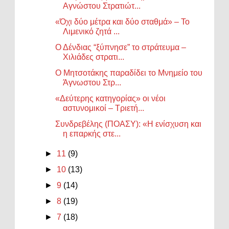
Αγνώστου Στρατιώτ...
«Όχι δύο μέτρα και δύο σταθμά» – Το
Λιμενικό ζητά ...
Ο Δένδιας “ξύπνησε” το στράτευμα –
Χιλιάδες στρατι...
Ο Μητσοτάκης παραδίδει το Μνημείο του
Άγνωστου Στρ...
«Δεύτερης κατηγορίας» οι νέοι
αστυνομικοί – Τριετή...
Συνδρεβέλης (ΠΟΑΣΥ): «Η ενίσχυση και
η επαρκής στε...
►
11
(9)
►
10
(13)
►
9
(14)
►
8
(19)
►
7
(18)