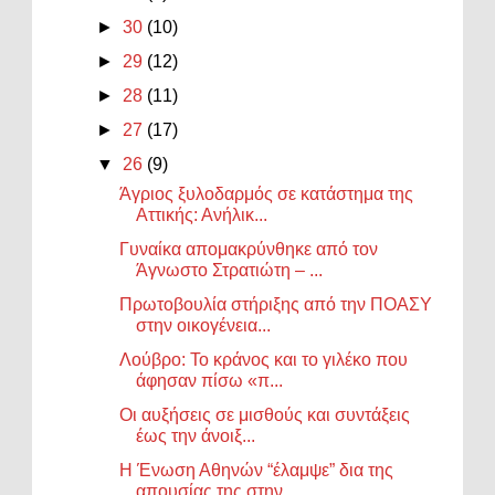
►
30
(10)
►
29
(12)
►
28
(11)
►
27
(17)
▼
26
(9)
Άγριος ξυλοδαρμός σε κατάστημα της
Αττικής: Ανήλικ...
Γυναίκα απομακρύνθηκε από τον
Άγνωστο Στρατιώτη – ...
Πρωτοβουλία στήριξης από την ΠΟΑΣΥ
στην οικογένεια...
Λούβρο: Το κράνος και το γιλέκο που
άφησαν πίσω «π...
Οι αυξήσεις σε μισθούς και συντάξεις
έως την άνοιξ...
Η Ένωση Αθηνών “έλαμψε” δια της
απουσίας της στην ...