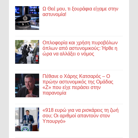
Ω Θεέ μου, τι ξουράφια είχαμε στην
αστυνομία!
Οπλοφορία και χρήση πυροβόλων
όπλων από αστυνομικούς: Ήρθε η
ώρα να αλλάξει ο νόμος
Πέθανε ο Χάρης Κατσαρός – Ο
πρώην αστυνομικός της Ομάδας
«Ζ» που είχε περάσει στην
παρανομία
«918 ευρώ για να ρισκάρεις τη ζωή
σου; Οι αριθμοί απαντούν στον
Υπουργό»