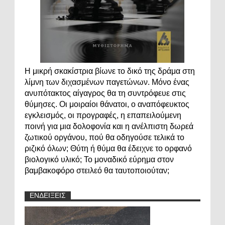
Η μικρή σκακίστρια βίωνε το δικό της δράμα στη
λίμνη των διχασμένων παγετώνων. Μόνο ένας
ανυπότακτος αίγαγρος θα τη συντρόφευε στις
θύμησες. Οι μοιραίοι θάνατοι, ο αναπόφευκτος
εγκλεισμός, οι προγραφές, η επαπειλούμενη
ποινή για μια δολοφονία και η ανέλπιστη δωρεά
ζωτικού οργάνου, πού θα οδηγούσε τελικά το
ριζικό όλων; Θύτη ή θύμα θα έδειχνε το ορφανό
βιολογικό υλικό; Το μοναδικό εύρημα στον
βαμβακοφόρο στειλεό θα ταυτοποιούταν;
ΕΝΔΕΙΞΕΙΣ