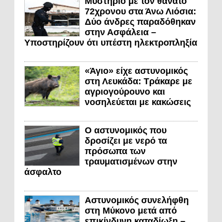
Μυστήριο με τον θάνατο
72χρονου στα Άνω Λιόσια:
Δύο άνδρες παραδόθηκαν
στην Ασφάλεια –
Υποστηρίζουν ότι υπέστη ηλεκτροπληξία
«Άγιο» είχε αστυνομικός
στη Λευκάδα: Τράκαρε με
αγριογούρουνο και
νοσηλεύεται με κακώσεις
Ο αστυνομικός που
δροσίζει με νερό τα
πρόσωπα των
τραυματισμένων στην
άσφαλτο
Αστυνομικός συνελήφθη
στη Μύκονο μετά από
επικίνδυνη καταδίωξη –