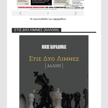
Τα
πρωτοσέλιδα
των
εφημερίδων
ΣΤΙΣ ΔΥΟ ΛΊΜΝΕΣ (ΆΛΛΟΘΙ)