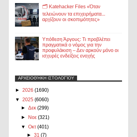
🗂️ Katehacker Files «Όταν
τελειώνουν τα επιχειρήματα...
αρχίζουν οι σκοπιμότητες»
Υπόθεση Άργους: Τι προβλέπει
πραγματικά ο νόμος για την
προφυλάκιση – Δεν αρκούν μόνο οι
ισχυρές ενδείξεις ενοχής
ΑΡΧΕΙΟΘΉΚΗ ΙΣΤΟΛΟΓΊΟΥ
►
2026
(1690)
▼
2025
(6060)
►
Δεκ
(299)
►
Νοε
(321)
▼
Οκτ
(401)
►
31
(7)