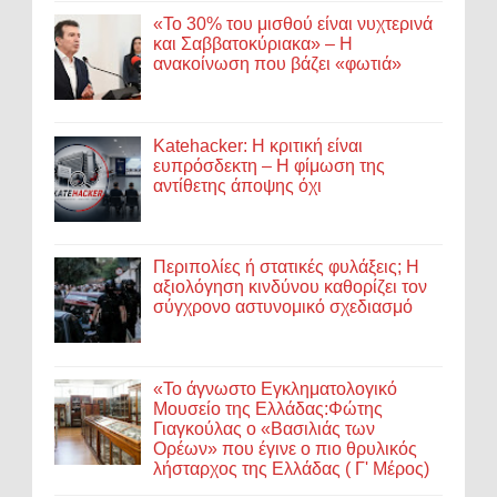
«Το 30% του μισθού είναι νυχτερινά
και Σαββατοκύριακα» – Η
ανακοίνωση που βάζει «φωτιά»
Katehacker: Η κριτική είναι
ευπρόσδεκτη – Η φίμωση της
αντίθετης άποψης όχι
Περιπολίες ή στατικές φυλάξεις; Η
αξιολόγηση κινδύνου καθορίζει τον
σύγχρονο αστυνομικό σχεδιασμό
«Το άγνωστο Εγκληματολογικό
Μουσείο της Ελλάδας:Φώτης
Γιαγκούλας ο «Βασιλιάς των
Ορέων» που έγινε ο πιο θρυλικός
λήσταρχος της Ελλάδας ( Γ' Μέρος)