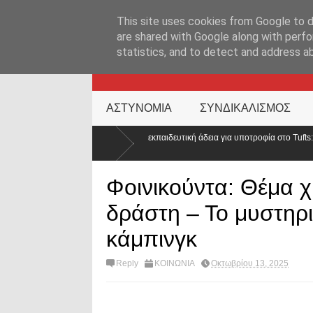
ΑΡΧΙΚΉ ΣΕΛΊΔΑ
ΕΛΛΑΔΑ
ΕΠΙΚΑΙΡΟΤΗΤΑ
ΕΠΙΚΟΙΝΩΝ
This site uses cookies from Google to de
are shared with Google along with perfo
statistics, and to detect and address a
KATEHACKER
ΑΣΤΥΝΟΜΙΑ
ΣΥΝΔΙΚΑΛΙΣΜΟΣ
Απορρίφθηκε εκπαιδευτική άδεια για υποτροφία στο Tufts: Ποιο μήνυμα στέλνει η Ε
κόσμου;
Φοινικούντα: Θέμα χρ
δράστη – Το μυστηρ
κάμπινγκ
Reply
ΚΟΙΝΩΝΙΑ
Οκτωβρίου 13, 2025