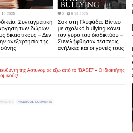
6-19-2025
0
6-19-2025
δικείο: Συνταγματική
Σοκ στη Γλυφάδα: Βίντεο
τάργηση των δώρων
με σχολικό bullying κάνει
ους δικαστικούς – Δεν
τον γύρο του διαδικτύου –
 την ανεξαρτησία της
Συνελήφθησαν τέσσερις
οσύνης
ανήλικες και οι γονείς τους
Διευθυντή της Αστυνομίας έξω από το “BASE” – Ο ιδιοκτήτης
νομικούς!
COMMENTS
FACEBOOK COMMENTS