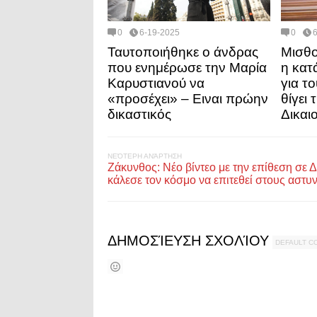
0
6-19-2025
0
Ταυτοποιήθηκε ο άνδρας
Μισθο
που ενημέρωσε την Μαρία
η κα
Καρυστιανού να
για τ
«προσέχει» – Ειναι πρώην
θίγει
δικαστικός
Δικαι
ΝΕΌΤΕΡΗ ΑΝΆΡΤΗΣΗ
Ζάκυνθος: Νέο βίντεο με την επίθεση σε 
κάλεσε τον κόσμο να επιτεθεί στους αστυ
ΔΗΜΟΣΊΕΥΣΗ ΣΧΟΛΊΟΥ
DEFAULT 