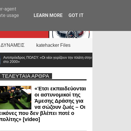
er-agent
rate usage
LEARN MORE
GOT IT
 ΔΥΝΑΜΕΙΣ
katehacker Files
ι νέοι γυρίζουν την πλάτη στην ΕΛ.ΑΣ. – Οι βάσεις κατρακύλησαν και οι μισθοί έμ
ΤΕΛΕΥΤΑΙΑ ΑΡΘΡΑ
«Έτσι εκπαιδεύονται
οι αστυνομικοί της
Άμεσης Δράσης για
να σώζουν ζωές – Οι
εικόνες που δεν βλέπει ποτέ ο
πολίτης» [video]