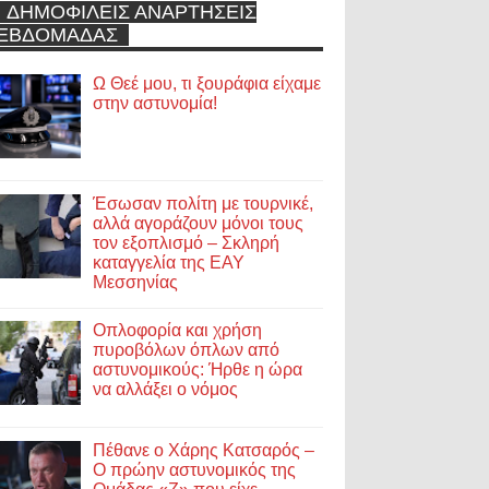
ΔΗΜΟΦΙΛΕΙΣ ΑΝΑΡΤΗΣΕΙΣ
ΕΒΔΟΜΑΔΑΣ
Ω Θεέ μου, τι ξουράφια είχαμε
στην αστυνομία!
Έσωσαν πολίτη με τουρνικέ,
αλλά αγοράζουν μόνοι τους
τον εξοπλισμό – Σκληρή
καταγγελία της ΕΑΥ
Μεσσηνίας
Οπλοφορία και χρήση
πυροβόλων όπλων από
αστυνομικούς: Ήρθε η ώρα
να αλλάξει ο νόμος
Πέθανε ο Χάρης Κατσαρός –
Ο πρώην αστυνομικός της