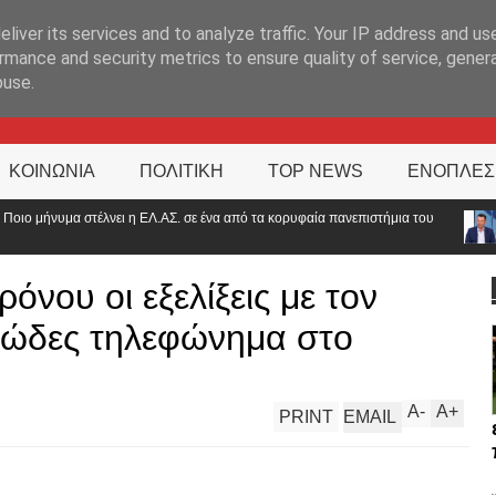
ΊΑ
liver its services and to analyze traffic. Your IP address and us
rmance and security metrics to ensure quality of service, gene
buse.
ΚΟΙΝΩΝΙΑ
ΠΟΛΙΤΙΚΗ
TOP NEWS
ΕΝΟΠΛΕΣ
Λ.ΑΣ. σε ένα από τα κορυφαία πανεπιστήμια του
Αντιπρόεδρος ΠΟΑΣΥ: «Ο
στο 2000»
όνου οι εξελίξεις με τον
ιώδες τηλεφώνημα στο
A
-
A
+
PRINT
EMAIL