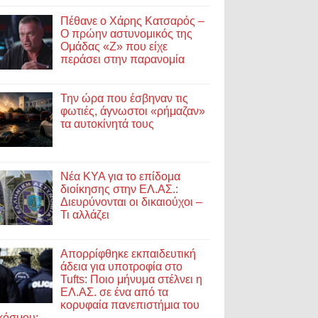
Πέθανε ο Χάρης Κατσαρός –
Ο πρώην αστυνομικός της
Ομάδας «Ζ» που είχε
περάσει στην παρανομία
Την ώρα που έσβηναν τις
φωτιές, άγνωστοι «ρήμαζαν»
τα αυτοκίνητά τους
Νέα ΚΥΑ για το επίδομα
διοίκησης στην ΕΛ.ΑΣ.:
Διευρύνονται οι δικαιούχοι –
Τι αλλάζει
Απορρίφθηκε εκπαιδευτική
άδεια για υποτροφία στο
Tufts: Ποιο μήνυμα στέλνει η
ΕΛ.ΑΣ. σε ένα από τα
κορυφαία πανεπιστήμια του
κόσμου;