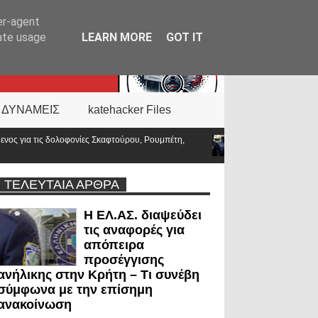
er-agent
rate usage
LEARN MORE
GOT IT
 ΔΥΝΑΜΕΙΣ
katehacker Files
 Ρουμπέτη,
Απορρίφθηκε εκπαιδευτική άδεια για υποτροφία στο Tufts:
κόσμου;
ΤΕΛΕΥΤΑΙΑ ΑΡΘΡΑ
Η ΕΛ.ΑΣ. διαψεύδει
τις αναφορές για
απόπειρα
προσέγγισης
ανήλικης στην Κρήτη – Τι συνέβη
σύμφωνα με την επίσημη
ανακοίνωση