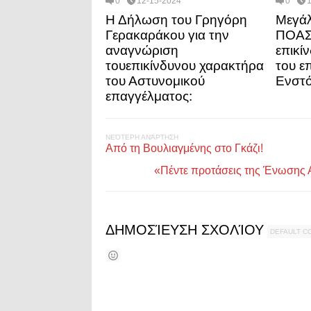
0
12-15-2024
0
Η Δήλωση του Γρηγόρη
Μεγάλ
Γερακαράκου για την
ΠΟΑΣ
αναγνώριση
επικί
τουεπικίνδυνου χαρακτήρα
του ε
του Αστυνομικού
Ενστ
επαγγέλματος:
ΝΕΌΤΕΡΗ ΑΝΆΡΤΗΣΗ
Από τη Βουλιαγμένης στο Γκάζι!
«Πέντε προτάσεις της Ένωσης Α
ΔΗΜΟΣΊΕΥΣΗ ΣΧΟΛΊΟΥ
DEFAULT 