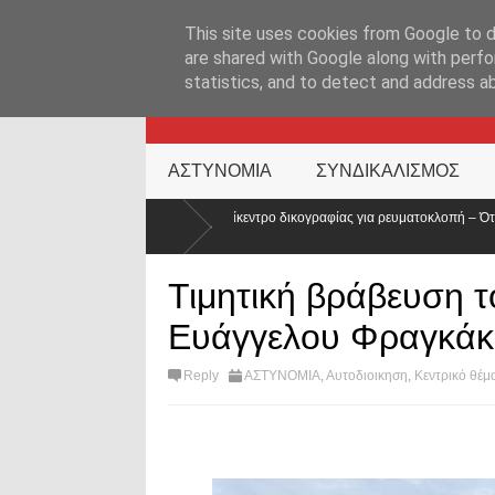
ΑΡΧΙΚΉ ΣΕΛΊΔΑ
ΕΛΛΑΔΑ
ΕΠΙΚΑΙΡΟΤΗΤΑ
ΕΠΙΚΟΙΝΩΝ
This site uses cookies from Google to de
are shared with Google along with perfo
statistics, and to detect and address a
KATEHACKER
ΑΣΤΥΝΟΜΙΑ
ΣΥΝΔΙΚΑΛΙΣΜΟΣ
επίκεντρο δικογραφίας για ρευματοκλοπή – Όταν η αξιοπιστία των θεσμών
Τιμητική βράβευση 
Ευάγγελου Φραγκάκ
Reply
ΑΣΤΥΝΟΜΙΑ
,
Αυτοδιοικηση
,
Κεντρικό θέμ