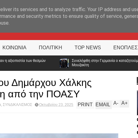
ΊΑ
liver its services and to analyze traffic. Your IP address and us
rmance and security metrics to ensure quality of service, gene
buse.
ΚΟΙΝΩΝΙΑ
ΠΟΛΙΤΙΚΗ
TOP NEWS
ΕΝΟΠΛΕΣ
Συνελήφθη στην Γερμανία ο καταζητούμενος για τις δολοφονίες Σκαφτούρου,
Μουζακίτη
του Δημάρχου Χάλκης
η από την ΠΟΑΣΥ
A
-
A
+
PRINT
EMAIL
α
,
ΣΥΝΔΙΚΑΛΙΣΜΟΣ
Οκτωβρίου 23, 2025