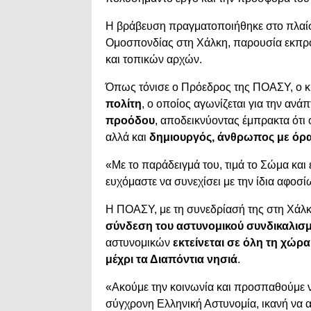
Η βράβευση πραγματοποιήθηκε στο πλαίσι
Ομοσπονδίας στη Χάλκη, παρουσία εκπρ
και τοπικών αρχών.
Όπως τόνισε ο Πρόεδρος της ΠΟΑΣΥ, ο κ
πολίτη
, ο οποίος αγωνίζεται για την αν
προόδου
, αποδεικνύοντας έμπρακτα ότι 
αλλά και
δημιουργός, άνθρωπος με όρ
«Με το παράδειγμά του, τιμά το Σώμα και 
ευχόμαστε να συνεχίσει με την ίδια αφο
Η ΠΟΑΣΥ, με τη συνεδρίασή της στη Χάλκ
σύνδεση του αστυνομικού συνδικαλισμ
αστυνομικών
εκτείνεται σε όλη τη χώρ
μέχρι τα Διαπόντια νησιά
.
«Ακούμε την κοινωνία και προσπαθούμε να
σύγχρονη Ελληνική Αστυνομία, ικανή να α