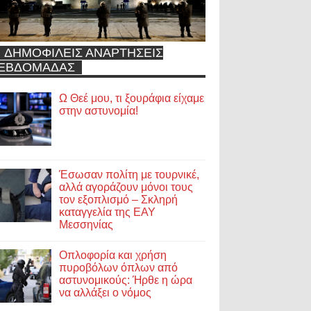
ΔΗΜΟΦΙΛΕΙΣ ΑΝΑΡΤΗΣΕΙΣ
ΕΒΔΟΜΑΔΑΣ
Ω Θεέ μου, τι ξουράφια είχαμε
στην αστυνομία!
Έσωσαν πολίτη με τουρνικέ,
αλλά αγοράζουν μόνοι τους
τον εξοπλισμό – Σκληρή
καταγγελία της ΕΑΥ
Μεσσηνίας
Οπλοφορία και χρήση
πυροβόλων όπλων από
αστυνομικούς: Ήρθε η ώρα
να αλλάξει ο νόμος