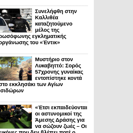
Συνελήφθη στην
Καλλιθέα
καταζητούμενο
μέλος της
ρωσόφωνης εγκληματικής
οργάνωσης του «Έντικ»
Μυστήριο στον
Λυκαβηττό: Σορός
57χρονης γυναίκας
εντοπίστηκε κοντά
στο εκκλησάκι των Αγίων
Ισιδώρων
«Έτσι εκπαιδεύονται
οι αστυνομικοί της
Άμεσης Δράσης για
να σώζουν ζωές – Οι
εικόνες που δεν βλέπει ποτέ ο