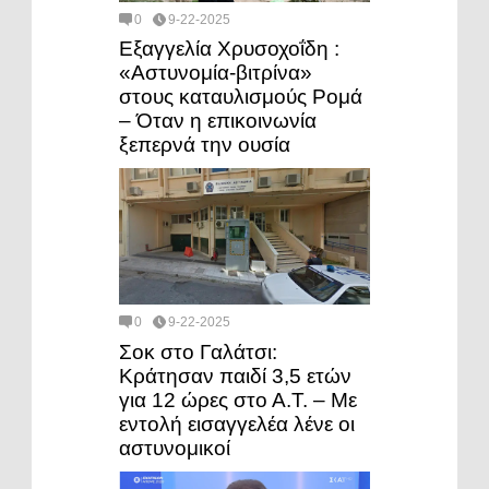
0
9-22-2025
Εξαγγελία Χρυσοχοΐδη :
«Αστυνομία-βιτρίνα»
στους καταυλισμούς Ρομά
– Όταν η επικοινωνία
ξεπερνά την ουσία
0
9-22-2025
Σοκ στο Γαλάτσι:
Κράτησαν παιδί 3,5 ετών
για 12 ώρες στο Α.Τ. – Με
εντολή εισαγγελέα λένε οι
αστυνομικοί