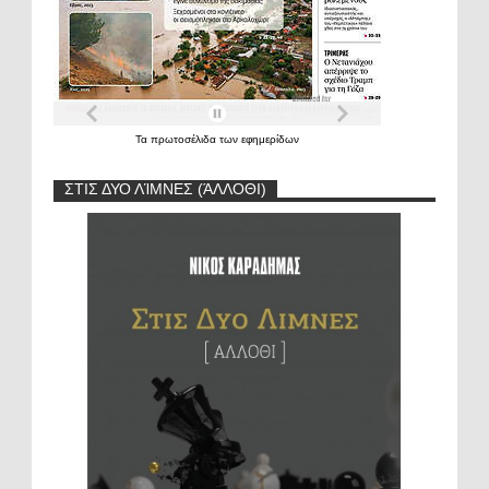
Τα
πρωτοσέλιδα
των
εφημερίδων
ΣΤΙΣ ΔΥΟ ΛΊΜΝΕΣ (ΆΛΛΟΘΙ)