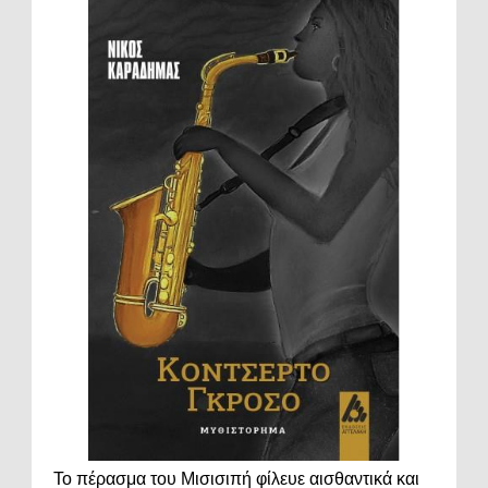
Το πέρασμα του Μισισιπή φίλευε αισθαντικά και