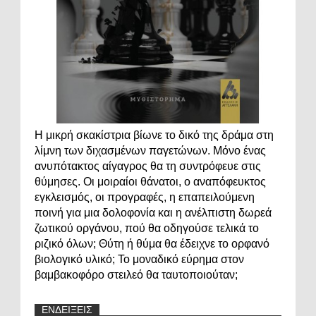
Η μικρή σκακίστρια βίωνε το δικό της δράμα στη
λίμνη των διχασμένων παγετώνων. Μόνο ένας
ανυπότακτος αίγαγρος θα τη συντρόφευε στις
θύμησες. Οι μοιραίοι θάνατοι, ο αναπόφευκτος
εγκλεισμός, οι προγραφές, η επαπειλούμενη
ποινή για μια δολοφονία και η ανέλπιστη δωρεά
ζωτικού οργάνου, πού θα οδηγούσε τελικά το
ριζικό όλων; Θύτη ή θύμα θα έδειχνε το ορφανό
βιολογικό υλικό; Το μοναδικό εύρημα στον
βαμβακοφόρο στειλεό θα ταυτοποιούταν;
ΕΝΔΕΙΞΕΙΣ