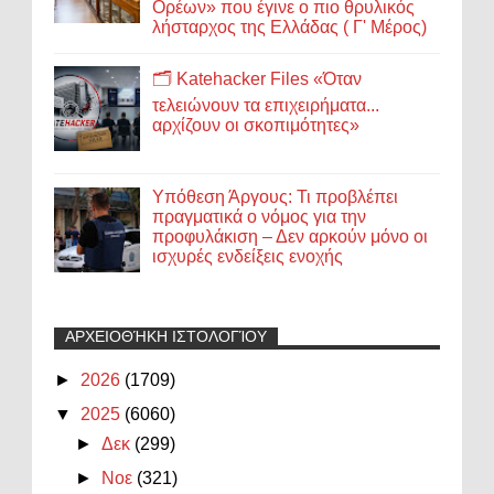
Ορέων» που έγινε ο πιο θρυλικός
λήσταρχος της Ελλάδας ( Γ' Μέρος)
🗂️ Katehacker Files «Όταν
τελειώνουν τα επιχειρήματα...
αρχίζουν οι σκοπιμότητες»
Υπόθεση Άργους: Τι προβλέπει
πραγματικά ο νόμος για την
προφυλάκιση – Δεν αρκούν μόνο οι
ισχυρές ενδείξεις ενοχής
ΑΡΧΕΙΟΘΉΚΗ ΙΣΤΟΛΟΓΊΟΥ
►
2026
(1709)
▼
2025
(6060)
►
Δεκ
(299)
►
Νοε
(321)