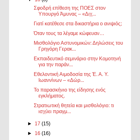
Σφοδρή επίθεση της ΠΟΕΣ στον
Υπουργό Άμυνας – «Διχ...
Γιατί κατέθεσε στα δικαστήρια ο ανιψιός;
Όταν τους τα λέγαμε κώφευαν…
Μισθολόγιο Αστυνομικών: Δηλώσεις του
Γρηγόρη Γερακ...
Εκπαιδευτικό σεμινάριο στην Κομοτηνή
για την παράν...
Εθελοντική Αιμοδοσία της Έ. Α. Υ.
Ιωαννίνων – «Δώρ...
Το παρασκήνιο της είδησης ενός
εγκλήματος.
Στρατιωτική θητεία και μισθολόγιο: τι
ισχύει πραγμ...
►
17
(15)
►
16
(16)