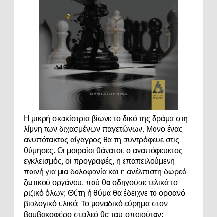
Η μικρή σκακίστρια βίωνε το δικό της δράμα στη
λίμνη των διχασμένων παγετώνων. Μόνο ένας
ανυπότακτος αίγαγρος θα τη συντρόφευε στις
θύμησες. Οι μοιραίοι θάνατοι, ο αναπόφευκτος
εγκλεισμός, οι προγραφές, η επαπειλούμενη
ποινή για μια δολοφονία και η ανέλπιστη δωρεά
ζωτικού οργάνου, πού θα οδηγούσε τελικά το
ριζικό όλων; Θύτη ή θύμα θα έδειχνε το ορφανό
βιολογικό υλικό; Το μοναδικό εύρημα στον
βαμβακοφόρο στειλεό θα ταυτοποιούταν;