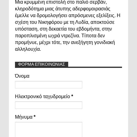
Μια κρυμμένη επιστολή στο παλιό σερβάν,
κληροδότημα μιας άτυπης αδερφομοιρασιάς
έμελλε να δρομολογήσει απρόσμενες εξελίξεις. Η
σχέση του Νικηφόρου με τη Λυδία, αποκτούσε
υπόσταση, στη δεκαετία του εβδομήντα, στην
παροπλισμένη ωχρά ντρεζίνα. Τίποτα δεν
προμήνυε, μέχρι τότε, την ανεξήγητη γονιδιακή
αλληλουχία.
ΦΟΡΜΑ ΕΠΙΚΟΙΝΩΝΙΑΣ
Όνομα
Ηλεκτρονικό ταχυδρομείο
*
Μήνυμα
*