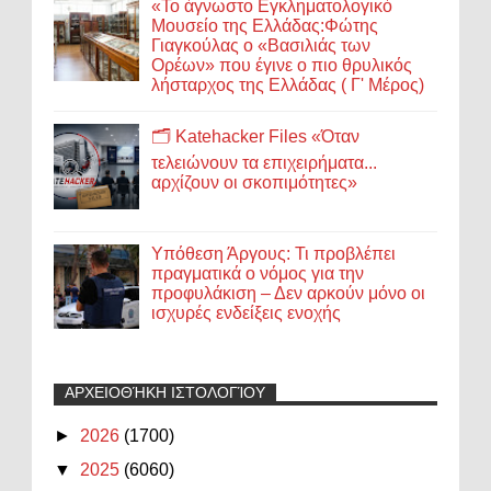
«Το άγνωστο Εγκληματολογικό
Μουσείο της Ελλάδας:Φώτης
Γιαγκούλας ο «Βασιλιάς των
Ορέων» που έγινε ο πιο θρυλικός
λήσταρχος της Ελλάδας ( Γ' Μέρος)
🗂️ Katehacker Files «Όταν
τελειώνουν τα επιχειρήματα...
αρχίζουν οι σκοπιμότητες»
Υπόθεση Άργους: Τι προβλέπει
πραγματικά ο νόμος για την
προφυλάκιση – Δεν αρκούν μόνο οι
ισχυρές ενδείξεις ενοχής
ΑΡΧΕΙΟΘΉΚΗ ΙΣΤΟΛΟΓΊΟΥ
►
2026
(1700)
▼
2025
(6060)