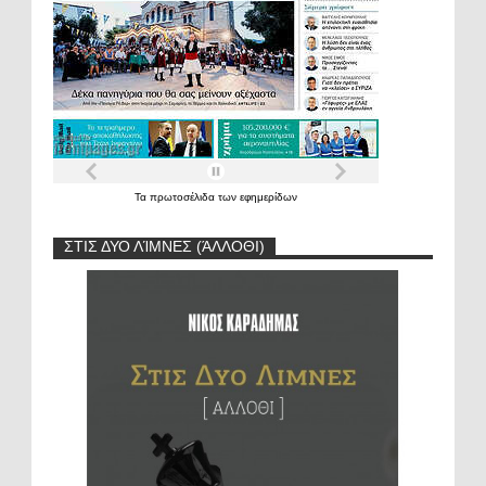
Τα
πρωτοσέλιδα
των
εφημερίδων
ΣΤΙΣ ΔΥΟ ΛΊΜΝΕΣ (ΆΛΛΟΘΙ)