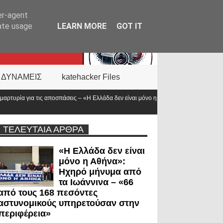
er-agent
rate usage
LEARN MORE
GOT IT
 ΔΥΝΑΜΕΙΣ
katehacker Files
 – «Η Ελλάδα δεν είναι μόνο η
Νέα ΚΥΑ για το επίδομα των «πρώτων ανταπ
προϋπολογισμός
ΤΕΛΕΥΤΑΙΑ ΑΡΘΡΑ
«Η Ελλάδα δεν είναι
μόνο η Αθήνα»:
Ηχηρό μήνυμα από
τα Ιωάννινα – «66
από τους 168 πεσόντες
αστυνομικούς υπηρετούσαν στην
περιφέρεια»