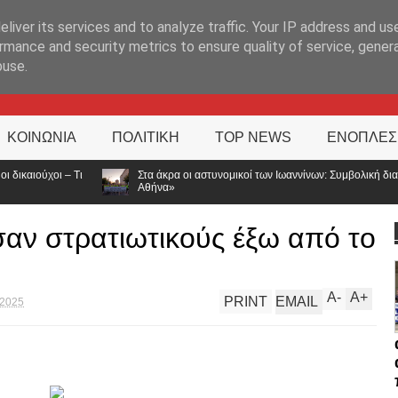
ΊΑ
liver its services and to analyze traffic. Your IP address and us
rmance and security metrics to ensure quality of service, gene
buse.
ΚΟΙΝΩΝΙΑ
ΠΟΛΙΤΙΚΗ
TOP NEWS
ΕΝΟΠΛΕΣ
Στα άκρα οι αστυνομικοί των Ιωαννίνων: Συμβολική διαμαρτυρία για τις αποσπάσεις
Αθήνα»
αν στρατιωτικούς έξω από το
A
-
A
+
PRINT
EMAIL
 2025