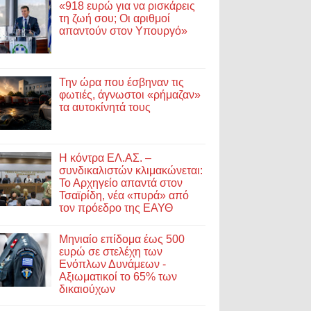
«918 ευρώ για να ρισκάρεις
τη ζωή σου; Οι αριθμοί
απαντούν στον Υπουργό»
Την ώρα που έσβηναν τις
φωτιές, άγνωστοι «ρήμαζαν»
τα αυτοκίνητά τους
Η κόντρα ΕΛ.ΑΣ. –
συνδικαλιστών κλιμακώνεται:
Το Αρχηγείο απαντά στον
Τσαϊρίδη, νέα «πυρά» από
τον πρόεδρο της ΕΑΥΘ
Μηνιαίο επίδομα έως 500
ευρώ σε στελέχη των
Ενόπλων Δυνάμεων -
Αξιωματικοί το 65% των
δικαιούχων