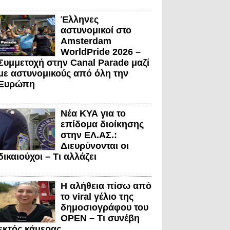
Έλληνες
αστυνομικοί στο
Amsterdam
WorldPride 2026 –
Συμμετοχή στην Canal Parade μαζί
με αστυνομικούς από όλη την
Ευρώπη
Νέα ΚΥΑ για το
επίδομα διοίκησης
στην ΕΛ.ΑΣ.:
Διευρύνονται οι
δικαιούχοι – Τι αλλάζει
Η αλήθεια πίσω από
το viral γέλιο της
δημοσιογράφου του
OPEN – Τι συνέβη
εκτός κάμερας