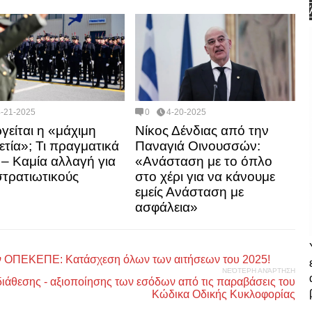
4-21-2025
0
4-20-2025
γείται η «μάχιμη
Νίκος Δένδιας από την
ετία»; Τι πραγματικά
Παναγιά Οινουσσών:
ι – Καμία αλλαγή για
«Ανάσταση με το όπλο
στρατιωτικούς
στο χέρι για να κάνουμε
εμείς Ανάσταση με
ασφάλεια»
ον ΟΠΕΚΕΠΕ: Κατάσχεση όλων των αιτήσεων του 2025!
ΝΕΌΤΕΡΗ ΑΝΆΡΤΗΣΗ
άθεσης - αξιοποίησης των εσόδων από τις παραβάσεις του
Κώδικα Οδικής Κυκλοφορίας