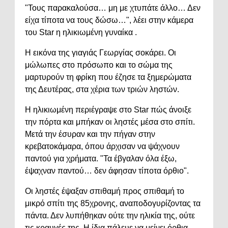
"Τους παρακαλούσα… μη με χτυπάτε άλλο… Δεν
είχα τίποτα να τους δώσω…", λέει στην κάμερα
του Star η ηλικιωμένη γυναίκα .
Η εικόνα της γιαγιάς Γεωργίας σοκάρει. Οι
μώλωπες στο πρόσωπο και το σώμα της
μαρτυρούν τη φρίκη που έζησε τα ξημερώματα
της Δευτέρας, στα χέρια των τριών ληστών.
Η ηλικιωμένη περιέγραψε στο Star πώς άνοιξε
την πόρτα και μπήκαν οι ληστές μέσα στο σπίτι.
Μετά την έσυραν και την πήγαν στην
κρεβατοκάμαρα, όπου άρχισαν να ψάχνουν
παντού για χρήματα. "Τα έβγαλαν όλα έξω,
έψαχναν παντού… δεν άφησαν τίποτα όρθιο".
Οι ληστές έψαξαν σπιθαμή προς σπιθαμή το
μικρό σπίτι της 85χρονης, αναποδογυρίζοντας τα
πάντα. Δεν λυπήθηκαν ούτε την ηλικία της, ούτε
τις κραυγές της. Η ίδια πάλευε να μείνει όρθια,