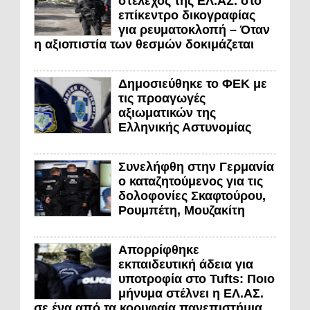
στέλεχος της ΕΛ.ΑΣ. στο
επίκεντρο δικογραφίας
για ρευματοκλοπή – Όταν
η αξιοπιστία των θεσμών δοκιμάζεται
Δημοσιεύθηκε το ΦΕΚ με
τις προαγωγές
αξιωματικών της
Ελληνικής Αστυνομίας
Συνελήφθη στην Γερμανία
ο καταζητούμενος για τις
δολοφονίες Σκαφτούρου,
Ρουμπέτη, Μουζακίτη
Απορρίφθηκε
εκπαιδευτική άδεια για
υποτροφία στο Tufts: Ποιο
μήνυμα στέλνει η ΕΛ.ΑΣ.
σε ένα από τα κορυφαία πανεπιστήμια