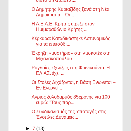
διθέσιο εκπαιδευτ...
Ο Δημήτρης Κυριαζίδης ξανά στη Νέα
Δημοκρατία – Ότ...
Η Α.Ε.Α.Ε. Κρήτης έτρεξε στον
Ημιμαραθώνιο Κρήτης ...
Κέρκυρα: Καταδικάστηκε Αστυνομικός
για τα επεισόδι...
Έκρηξη «μυστήριο» στη ντισκοτέκ στη
Μιχαλακοπούλου...
Ραγδαίες εξελίξεις στη Φοινικούντα: Η
ΕΛ.ΑΣ. έχει ...
Οι Στολές Διχάζονται, η Βάση Ενώνεται –
Εν Ενεργεί...
Αγριος ξυλοδαρμός 85χρονης για 100
ευρώ: "Τους παρ...
Ο Συνδικαλισμός της Υποταγής στις
Ένοπλες Δυνάμεις...
►
7
(18)