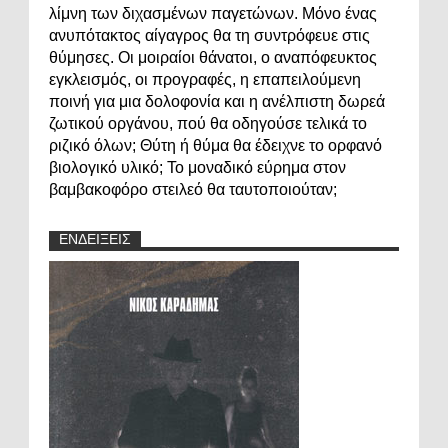
λίμνη των διχασμένων παγετώνων. Μόνο ένας
ανυπότακτος αίγαγρος θα τη συντρόφευε στις
θύμησες. Οι μοιραίοι θάνατοι, ο αναπόφευκτος
εγκλεισμός, οι προγραφές, η επαπειλούμενη
ποινή για μια δολοφονία και η ανέλπιστη δωρεά
ζωτικού οργάνου, πού θα οδηγούσε τελικά το
ριζικό όλων; Θύτη ή θύμα θα έδειχνε το ορφανό
βιολογικό υλικό; Το μοναδικό εύρημα στον
βαμβακοφόρο στειλεό θα ταυτοποιούταν;
ΕΝΔΕΙΞΕΙΣ