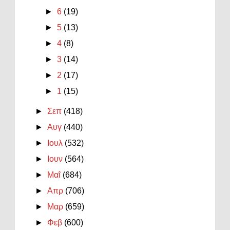
►
6
(19)
►
5
(13)
►
4
(8)
►
3
(14)
►
2
(17)
►
1
(15)
►
Σεπ
(418)
►
Αυγ
(440)
►
Ιουλ
(532)
►
Ιουν
(564)
►
Μαΐ
(684)
►
Απρ
(706)
►
Μαρ
(659)
►
Φεβ
(600)