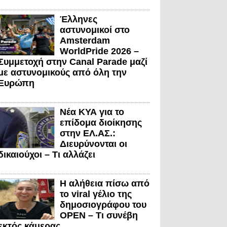
Έλληνες
αστυνομικοί στο
Amsterdam
WorldPride 2026 –
Συμμετοχή στην Canal Parade μαζί
με αστυνομικούς από όλη την
Ευρώπη
Νέα ΚΥΑ για το
επίδομα διοίκησης
στην ΕΛ.ΑΣ.:
Διευρύνονται οι
δικαιούχοι – Τι αλλάζει
Η αλήθεια πίσω από
το viral γέλιο της
δημοσιογράφου του
OPEN – Τι συνέβη
εκτός κάμερας