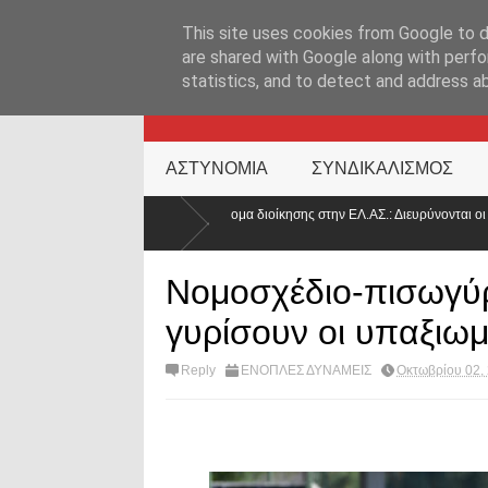
ΑΡΧΙΚΉ ΣΕΛΊΔΑ
ΕΛΛΑΔΑ
ΕΠΙΚΑΙΡΟΤΗΤΑ
ΕΠΙΚΟΙΝΩΝ
This site uses cookies from Google to de
are shared with Google along with perfo
statistics, and to detect and address a
KATEHACKER
ΑΣΤΥΝΟΜΙΑ
ΣΥΝΔΙΚΑΛΙΣΜΟΣ
 το επίδομα διοίκησης στην ΕΛ.ΑΣ.: Διευρύνονται οι δικαιούχοι – Τι
Στα 
Αθή
Νομοσχέδιο-πισωγύρ
γυρίσουν οι υπαξιωμ
Reply
ΕΝΟΠΛΕΣ ΔΥΝΑΜΕΙΣ
Οκτωβρίου 02,