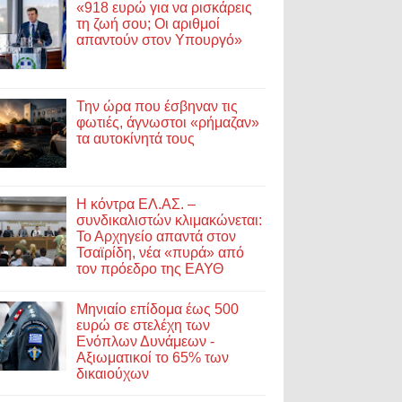
«918 ευρώ για να ρισκάρεις
τη ζωή σου; Οι αριθμοί
απαντούν στον Υπουργό»
Την ώρα που έσβηναν τις
φωτιές, άγνωστοι «ρήμαζαν»
τα αυτοκίνητά τους
Η κόντρα ΕΛ.ΑΣ. –
συνδικαλιστών κλιμακώνεται:
Το Αρχηγείο απαντά στον
Τσαϊρίδη, νέα «πυρά» από
τον πρόεδρο της ΕΑΥΘ
Μηνιαίο επίδομα έως 500
ευρώ σε στελέχη των
Ενόπλων Δυνάμεων -
Αξιωματικοί το 65% των
δικαιούχων