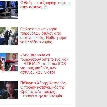
Ω Θεέ μου, τι ξουράφια είχαμε
στην αστυνομία!
Οπλοφορία και χρήση
πυροβόλων όπλων από
αστυνομικούς: Ήρθε η ώρα
να αλλάξει ο νόμος
«Δεν μπορούν να
πληρώσουν ούτε το ενοίκιο»
– Η ΠΟΑΣΥ εκπέμπει SOS
για τους μισθούς των
αστυνομικών [video]
Πέθανε ο Χάρης Κατσαρός –
Ο πρώην αστυνομικός της
Ομάδας «Ζ» που είχε
περάσει στην παρανομία