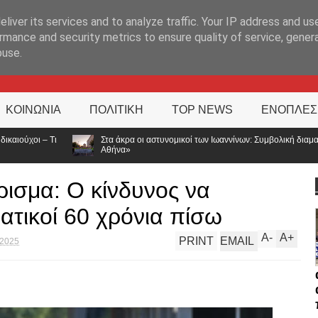
ΊΑ
liver its services and to analyze traffic. Your IP address and us
rmance and security metrics to ensure quality of service, gene
buse.
ΚΟΙΝΩΝΙΑ
ΠΟΛΙΤΙΚΗ
TOP NEWS
ΕΝΟΠΛΕΣ
άκρα οι αστυνομικοί των Ιωαννίνων: Συμβολική διαμαρτυρία για τις αποσπάσεις – «Η
να»
ισμα: Ο κίνδυνος να
ατικοί 60 χρόνια πίσω
A
-
A
+
PRINT
EMAIL
 2025