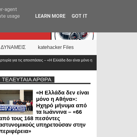
er-agent
rate usage
LEARN MORE
GOT IT
 ΔΥΝΑΜΕΙΣ
katehacker Files
 Ελλάδα δεν είναι μόνο η
Νέα ΚΥΑ για το επίδομα των «πρώτων ανταποκριτ
προϋπολογισμός
ΤΕΛΕΥΤΑΙΑ ΑΡΘΡΑ
«Η Ελλάδα δεν είναι
μόνο η Αθήνα»:
Ηχηρό μήνυμα από
τα Ιωάννινα – «66
από τους 168 πεσόντες
αστυνομικούς υπηρετούσαν στην
περιφέρεια»