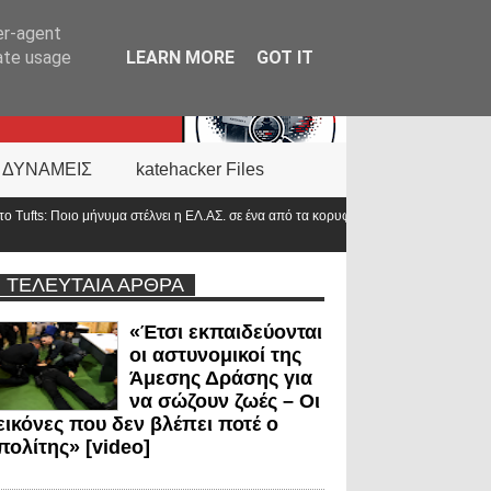
er-agent
rate usage
LEARN MORE
GOT IT
 ΔΥΝΑΜΕΙΣ
katehacker Files
. σε ένα από τα κορυφαία πανεπιστήμια του
Αντιπρόεδρος ΠΟΑΣΥ: «Οι νέο
στο 2000»
ΤΕΛΕΥΤΑΙΑ ΑΡΘΡΑ
«Έτσι εκπαιδεύονται
οι αστυνομικοί της
Άμεσης Δράσης για
να σώζουν ζωές – Οι
εικόνες που δεν βλέπει ποτέ ο
πολίτης» [video]