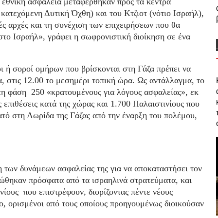
ν εθνική ασφάλεια μεταφέρθηκαν προς τα κέντρα
ατεχόμενη Δυτική Όχθη) και του Κτζιοτ (νότιο Ισραήλ),
ές αρχές και τη συνέχιση των επιχειρήσεων που θα
το Ισραήλ», γράφει η σωφρονιστική διοίκηση σε ένα
οι ή σοροί ομήρων που βρίσκονται στη Γάζα πρέπει να
, στις 12.00 το μεσημέρι τοπική ώρα. Ως αντάλλαγμα, το
τη φάση 250 «κρατουμένους για λόγους ασφαλείας», εκ
 επιθέσεις κατά της χώρας και 1.700 Παλαιστινίους που
ατό στη Λωρίδα της Γάζας από την έναρξη του πολέμου,
 των δυνάμεων ασφαλείας της για να αποκαταστήσει τον
νώθηκαν πρόσφατα από τα ισραηλινά στρατεύματα, και
νίους που επιστρέφουν, διορίζοντας πέντε νέους
ρο, ορισμένοι από τους οποίους προηγουμένως διοικούσαν