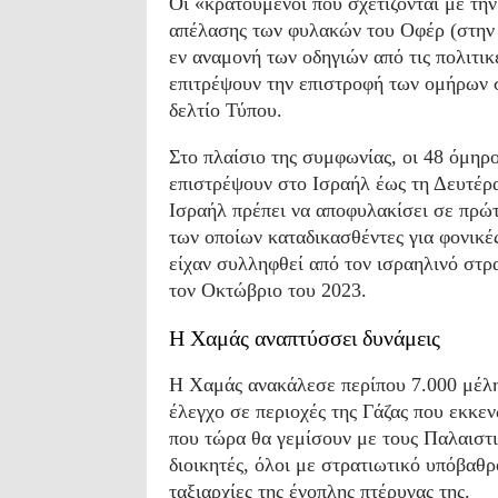
Οι «κρατούμενοι που σχετίζονται με τη
απέλασης των φυλακών του Οφέρ (στην κ
εν αναμονή των οδηγιών από τις πολιτικ
επιτρέψουν την επιστροφή των ομήρων σ
δελτίο Τύπου.
Στο πλαίσιο της συμφωνίας, οι 48 όμηρ
επιστρέψουν στο Ισραήλ έως τη Δευτέρα
Ισραήλ πρέπει να αποφυλακίσει σε πρώ
των οποίων καταδικασθέντες για φονικές
είχαν συλληφθεί από τον ισραηλινό στρ
τον Οκτώβριο του 2023.
Η Χαμάς αναπτύσσει δυνάμεις
Η Χαμάς ανακάλεσε περίπου 7.000 μέλη
έλεγχο σε περιοχές της Γάζας που εκκε
που τώρα θα γεμίσουν με τους Παλαιστι
διοικητές, όλοι με στρατιωτικό υπόβαθ
ταξιαρχίες της ένοπλης πτέρυγας της.