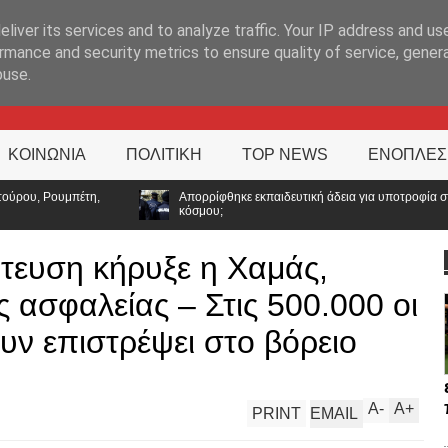
ΊΑ
liver its services and to analyze traffic. Your IP address and us
rmance and security metrics to ensure quality of service, gene
buse.
ΚΟΙΝΩΝΙΑ
ΠΟΛΙΤΙΚΗ
TOP NEWS
ΕΝΟΠΛΕΣ
ρίφθηκε εκπαιδευτική άδεια για υποτροφία στο Tufts: Ποιο μήνυμα στέλνει η ΕΛ.ΑΣ
ου;
άτευση κήρυξε η Χαμάς,
 ασφαλείας – Στις 500.000 οι
ουν επιστρέψει στο βόρειο
A
-
A
+
PRINT
EMAIL