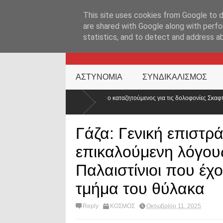
ΑΡΧΙΚΉ ΣΕΛΊΔΑ
ΕΛΛΑΔΑ
ΕΠΙΚΑΙΡΟΤΗΤΑ
ΕΠΙΚΟΙΝΩΝ
This site uses cookies from Google to de
are shared with Google along with perfo
statistics, and to detect and address a
KATEHACKER
ΑΣΤΥΝΟΜΙΑ
ΣΥΝΔΙΚΑΛΙΣΜΟΣ
α ο καταζητούμενος για τις δολοφονίες Σκαφτούρου, Ρουμπέτη,
Απορ
κόσμ
Γάζα: Γενική επιστρ
επικαλούμενη λόγους
Παλαιστίνιοι που έχ
τμήμα του θύλακα
Reply
ΚΟΣΜΟΣ
Οκτωβρίου 11, 2025