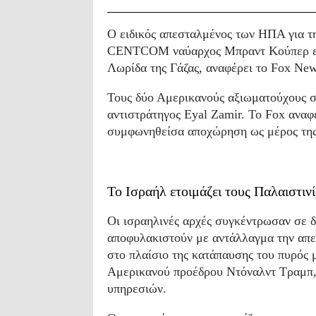
Ο ειδικός απεσταλμένος των ΗΠΑ για τη
CENTCOM ναύαρχος Μπραντ Κούπερ επι
Λωρίδα της Γάζας, αναφέρει το Fox New
Τους δύο Αμερικανούς αξιωματούχους σ
αντιστράτηγος Eyal Zamir. Το Fox αναφέ
συμφωνηθείσα αποχώρηση ως μέρος της
Το Ισραήλ ετοιμάζει τους Παλαιστιν
Οι ισραηλινές αρχές συγκέντρωσαν σε 
αποφυλακιστούν με αντάλλαγμα την απε
στο πλαίσιο της κατάπαυσης του πυρός 
Αμερικανού προέδρου Ντόναλντ Τραμπ,
υπηρεσιών.