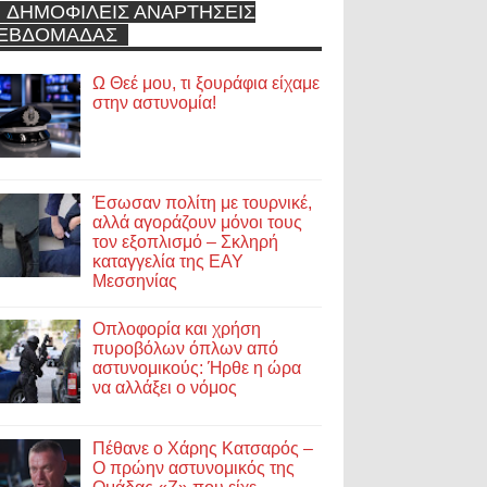
ΔΗΜΟΦΙΛΕΙΣ ΑΝΑΡΤΗΣΕΙΣ
ΕΒΔΟΜΑΔΑΣ
Ω Θεέ μου, τι ξουράφια είχαμε
στην αστυνομία!
Έσωσαν πολίτη με τουρνικέ,
αλλά αγοράζουν μόνοι τους
τον εξοπλισμό – Σκληρή
καταγγελία της ΕΑΥ
Μεσσηνίας
Οπλοφορία και χρήση
πυροβόλων όπλων από
αστυνομικούς: Ήρθε η ώρα
να αλλάξει ο νόμος
Πέθανε ο Χάρης Κατσαρός –
Ο πρώην αστυνομικός της