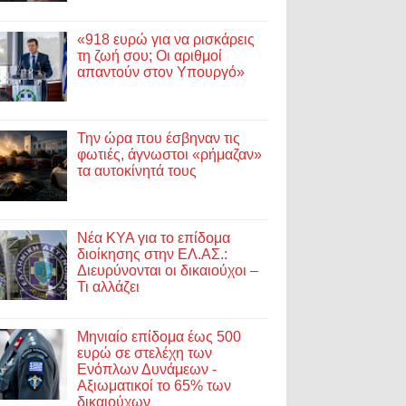
«918 ευρώ για να ρισκάρεις
τη ζωή σου; Οι αριθμοί
απαντούν στον Υπουργό»
Την ώρα που έσβηναν τις
φωτιές, άγνωστοι «ρήμαζαν»
τα αυτοκίνητά τους
Νέα ΚΥΑ για το επίδομα
διοίκησης στην ΕΛ.ΑΣ.:
Διευρύνονται οι δικαιούχοι –
Τι αλλάζει
Μηνιαίο επίδομα έως 500
ευρώ σε στελέχη των
Ενόπλων Δυνάμεων -
Αξιωματικοί το 65% των
δικαιούχων