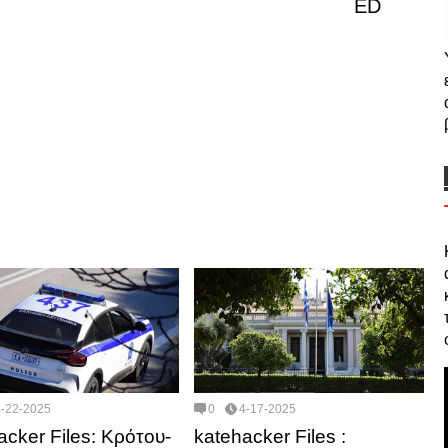
ED
4-22-2025
0
4-17-2025
acker Files: Κρότου-
katehacker Files :