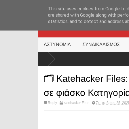
ΑΡΧΙΚΉ ΣΕΛΊΔΑ
ΕΛΛΑΔΑ
ΕΠΙΚΑΙΡΟΤΗΤΑ
ΕΠΙΚΟΙΝΩΝ
This site uses cookies from Google to de
are shared with Google along with perfo
statistics, and to detect and address a
KATEHACKER
ΑΣΤΥΝΟΜΙΑ
ΣΥΝΔΙΚΑΛΙΣΜΟΣ
ι
🗂️ Katehacker Files
σε φιάσκο Κατηγορί
Reply
katehacker Files
Σεπτεμβρίου 25, 202