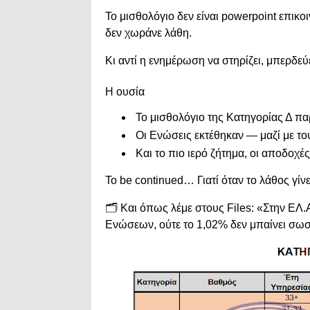
Το μισθολόγιο δεν είναι powerpoint επικοιν
δεν χωράνε λάθη.
Κι αντί η ενημέρωση να στηρίζει, μπερδεύε
Η ουσία
Το μισθολόγιο της Κατηγορίας Δ πα
Οι Ενώσεις εκτέθηκαν — μαζί με το
Και το πιο ιερό ζήτημα, οι αποδοχές
To be continued… Γιατί όταν το λάθος γίνε
🗂️ Και όπως λέμε στους Files: «Στην ΕΛ.
Ενώσεων, ούτε το 1,02% δεν μπαίνει σωσ