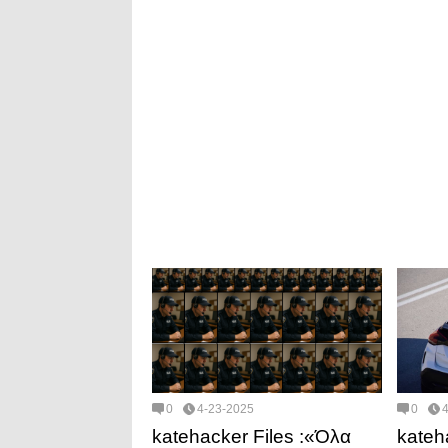
0
4-23-2025
0
katehacker Files :«Όλα
kateh