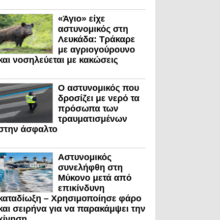
«Άγιο» είχε
αστυνομικός στη
Λευκάδα: Τράκαρε
με αγριογούρουνο
και νοσηλεύεται με κακώσεις
Ο αστυνομικός που
δροσίζει με νερό τα
πρόσωπα των
τραυματισμένων
στην άσφαλτο
Αστυνομικός
συνελήφθη στη
Μύκονο μετά από
επικίνδυνη
καταδίωξη – Χρησιμοποίησε φάρο
και σειρήνα για να παρακάμψει την
κίνηση