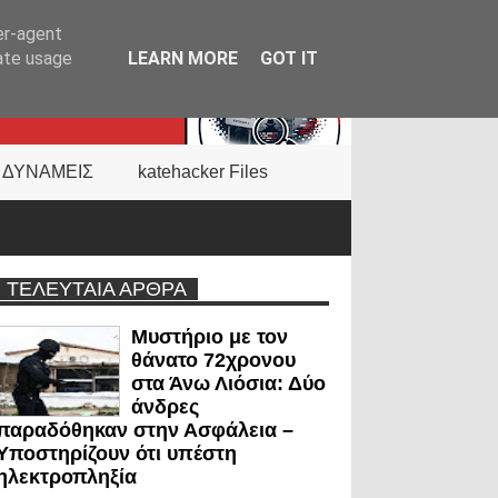
er-agent
rate usage
LEARN MORE
GOT IT
 ΔΥΝΑΜΕΙΣ
katehacker Files
ΤΕΛΕΥΤΑΙΑ ΑΡΘΡΑ
Μυστήριο με τον
θάνατο 72χρονου
στα Άνω Λιόσια: Δύο
άνδρες
παραδόθηκαν στην Ασφάλεια –
Υποστηρίζουν ότι υπέστη
ηλεκτροπληξία