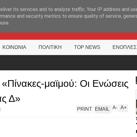
ΊΑ
liver its services and to analyze traffic. Your IP address and us
rmance and security metrics to ensure quality of service, gene
buse.
ΚΟΙΝΩΝΙΑ
ΠΟΛΙΤΙΚΗ
TOP NEWS
ΕΝΟΠΛΕΣ
: «Πίνακες-μαϊμού: Οι Ενώσεις
ας Δ»
A
-
A
+
PRINT
EMAIL
5