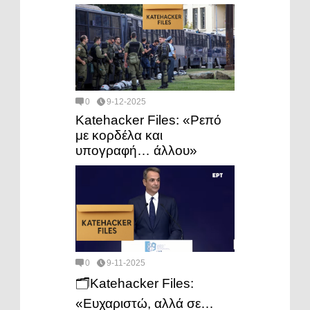
0
9-12-2025
Katehacker Files: «Ρεπό
με κορδέλα και
υπογραφή… άλλου»
0
9-11-2025
🗂️Katehacker Files:
«Ευχαριστώ, αλλά σε…