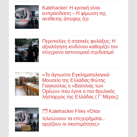
Katehacker: Η κριτική είναι
ευπρόσδεκτη – Η φίμωση της
αντίθετης άποψης όχι
Περιπολίες ή στατικές φυλάξεις; Η
αξιολόγηση κινδύνου καθορίζει τον
σύγχρονο αστυνομικό σχεδιασμό
«Το άγνωστο Εγκληματολογικό
Μουσείο της Ελλάδας:Φώτης
Γιαγκούλας ο «Βασιλιάς των
Ορέων» που έγινε ο πιο θρυλικός
λήσταρχος της Ελλάδας ( Γ' Μέρος)
🗂️ Katehacker Files «Όταν
τελειώνουν τα επιχειρήματα...
αρχίζουν οι σκοπιμότητες»