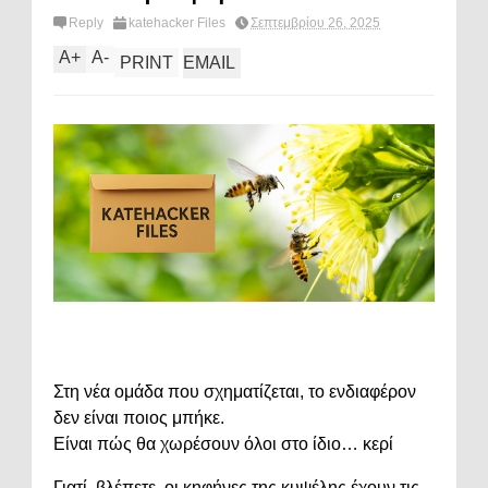
Reply
katehacker Files
Σεπτεμβρίου 26, 2025
A
+
A
-
PRINT
EMAIL
Στη νέα ομάδα που σχηματίζεται, το ενδιαφέρον
δεν είναι ποιος μπήκε.
Είναι πώς θα χωρέσουν όλοι στο ίδιο… κερί
Γιατί, βλέπετε, οι κηφήνες της κυψέλης έχουν τις