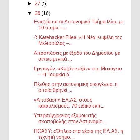
►
27
(5)
▼
26
(18)
Ενισχύεται το Αστυνομικό Τμήμα Ιλίου με
10 άτομα –...
📁Katehacker Files: «Η Νέα Κυψέλη της
Μελισούλας –...
Αποσπάσεις με έξοδα του Δημοσίου με
αντικειμενικά ...
Ερντογάν: «Καζάν-καζάν» στη Μεσόγειο
– Η Τουρκία δ...
Πένθος στην αστυνομική οικογένεια, η
οποία θρηνεί ...
«Απόβαση» ΕΛ.ΑΣ. στους
καταυλισμούς: 70 ειδικά εκπ...
Υπερσύγχρονος εξομοιωτής
σκοποβολής στην Αστυνομία...
ΠΟΑΣΥ: «Όπλο» στα χέρια της ΕΛ.ΑΣ. η
τεχνητή νοημο...