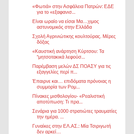
«Φωτιά» στην Ασφάλεια Πατρών: ΕΔΕ
για το «εξαφανισ...
Είναι ωραίο να είσαι Μα…χιμος
αστυνομικός στην Ελλάδα
Σχολή Αγρινιώτικης κουλτούρας. Μέρες
δόξας
«Καυστική ανάρτηση Κύρτσου: Τα
“μητσοτακικά λεφούσ...
Παρέμβαση μελών ΔΣ ΠΟΑΣΥ για τις
εξαγγελίες περί π...
Έπαιρνε και… επιδόματα πρόνοιας η
συμμορία των Ρομ...
Πίνακες μισθολογίου- «Ρεαλιστική
αποτύπωση: Τι πρα...
Σενάρια για 1000 στρατιώτες τραυματίες
την ημέρα. ...
Γυναίκες στην ΕΛ.ΑΣ.: Μία Τσιριγωτή
δεν αρκεί…