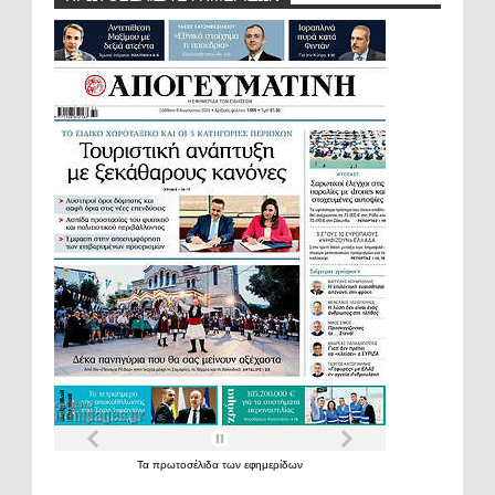
Τα
πρωτοσέλιδα
των
εφημερίδων