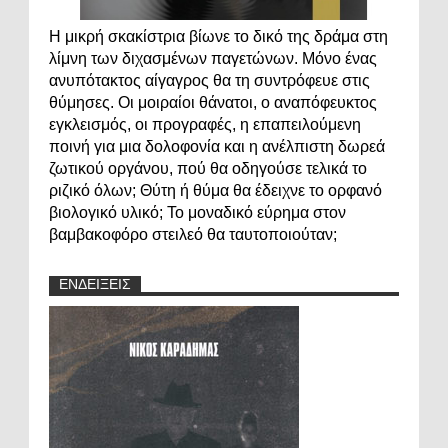
Η μικρή σκακίστρια βίωνε το δικό της δράμα στη
λίμνη των διχασμένων παγετώνων. Μόνο ένας
ανυπότακτος αίγαγρος θα τη συντρόφευε στις
θύμησες. Οι μοιραίοι θάνατοι, ο αναπόφευκτος
εγκλεισμός, οι προγραφές, η επαπειλούμενη
ποινή για μια δολοφονία και η ανέλπιστη δωρεά
ζωτικού οργάνου, πού θα οδηγούσε τελικά το
ριζικό όλων; Θύτη ή θύμα θα έδειχνε το ορφανό
βιολογικό υλικό; Το μοναδικό εύρημα στον
βαμβακοφόρο στειλεό θα ταυτοποιούταν;
ΕΝΔΕΙΞΕΙΣ