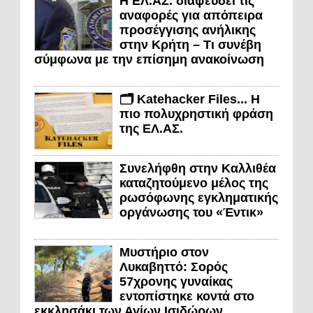
Η ΕΛ.ΑΣ. διαψεύδει τις
αναφορές για απόπειρα
προσέγγισης ανήλικης
στην Κρήτη – Τι συνέβη
σύμφωνα με την επίσημη ανακοίνωση
🗂️ Katehacker Files... Η
πιο πολυχρηστική φράση
της ΕΛ.ΑΣ.
Συνελήφθη στην Καλλιθέα
καταζητούμενο μέλος της
ρωσόφωνης εγκληματικής
οργάνωσης του «Έντικ»
Μυστήριο στον
Λυκαβηττό: Σορός
57χρονης γυναίκας
εντοπίστηκε κοντά στο
εκκλησάκι των Αγίων Ισιδώρων