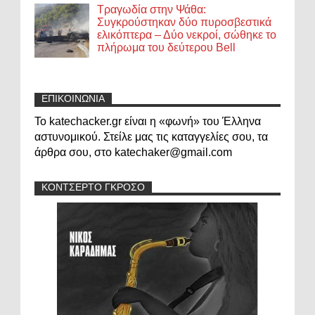
Τραγωδία στην Ψάθα:
Συγκρούστηκαν δύο πυροσβεστικά
ελικόπτερα – Δύο νεκροί, σώθηκε το
πλήρωμα του δεύτερου Bell
ΕΠΙΚΟΙΝΩΝΙΑ
Το katechacker.gr είναι η «φωνή» του Έλληνα
αστυνομικού. Στείλε μας τις καταγγελίες σου, τα
άρθρα σου, στο katechaker@gmail.com
ΚΟΝΤΣΕΡΤΟ ΓΚΡΟΣΟ