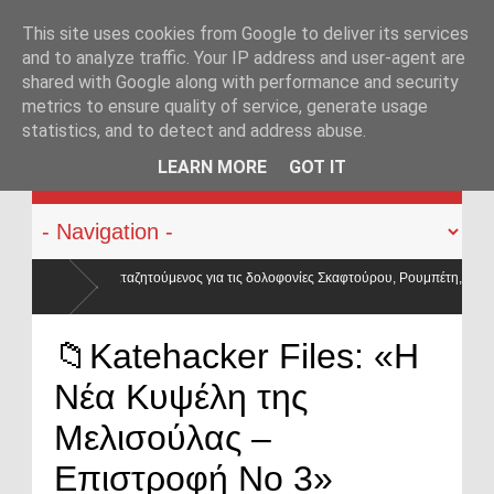
This site uses cookies from Google to deliver its services
and to analyze traffic. Your IP address and user-agent are
shared with Google along with performance and security
metrics to ensure quality of service, generate usage
statistics, and to detect and address abuse.
KATEHACKER
LEARN MORE
GOT IT
α τις δολοφονίες Σκαφτούρου, Ρουμπέτη,
📁Katehacker Files: «Η
Νέα Κυψέλη της
Μελισούλας –
Επιστροφή Νο 3»