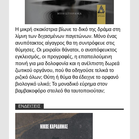
Η μικρή σκακίστρια βίωνε το δικό της δράμα στη
λίμνη των διχασμένων παγετώνων. Μόνο ένας
ανυπότακτος αίγαγρος θα τη συντρόφευε στις
θύμησες. Οι μοιραίοι θάνατοι, ο αναπόφευκτος
εγκλεισμός, οι προγραφές, η επαπειλούμενη
ποινή για μια δολοφονία και η ανέλπιστη δωρεά
ζωτικού οργάνου, πού θα οδηγούσε τελικά το
ριζικό όλων; Θύτη ή θύμα θα έδειχνε το ορφανό
βιολογικό υλικό; Το μοναδικό εύρημα στον
βαμβακοφόρο στειλεό θα ταυτοποιούταν;
ΕΝΔΕΙΞΕΙΣ