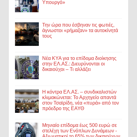
Υπουργό»
Την ώρα που έσβηναν τις φωτιές,
άγνωστοι «ρήμαζαν» τα αυτοκίνητά
τους
Νέα ΚΥΑ για το επίδομα διοίκησης
στην ΕΛ.ΑΣ.: Διευρύνονται οι
δικαιούχοι – Τι αλλάζει
Η κόντρα ΕΛ.ΑΣ. – συνδικαλιστών
κλιμακώνεται: Το Αρχηγείο απαντά
στον Τσαϊρίδη, νέα «πυρά» από τον
πρόεδρο της ΕΑΥΘ
Μηνιαίο επίδομα έως 500 ευρώ σε
στελέχη των Ενόπλων Δυνάμεων -
Αξιωματικοί το 65% των δικαιούχων