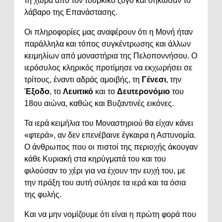
τη χώρα από τον τουρκικό ζυγό και σήκωσαν το
λάβαρο της Επανάστασης.
Οι πληροφορίες μας αναφέρουν ότι η Μονή ήταν
παράλληλα και τόπος συγκέντρωσης και άλλων
κειμηλίων από μοναστήρια της Πελοποννήσου. Ο
ιερόσυλος κληρικός προτίμησε να εκχωρήσει σε
τρίτους, έναντι αδράς αμοιβής, τη
Γένεσι
, την
Έξοδο
, το
Λευιτικό
και το
Δευτερονόμιο
του
18ου αιώνα, καθώς και Βυζαντινές εικόνες.
Τα ιερά κειμήλια του Μοναστηριού θα είχαν κάνει
«φτερά», αν δεν επενέβαινε έγκαιρα η Αστυνομία.
Ο άνθρωπος που οι πιστοί της περιοχής άκουγαν
κάθε Κυριακή στα κηρύγματά του και του
φιλούσαν το χέρι για να έχουν την ευχή του, με
την πράξη του αυτή σύλησε τα ιερά και τα όσια
της φυλής.
Και να μην νομίζουμε ότι είναι η πρώτη φορά που